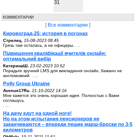
31
КОММЕНТАРИИ
[ Все комментарии ]
Кировоград-25: история в погонах
Стрелец.
15-08-2023 08:45
Грязь там осталась, а не офицеры.. ...
Підвищення кваліфікації вчителів онлайн:
оптимальний вибір
КатеринаШ.
23-02-2023 10:52
Порадьте зручний LMS для викладання онлайн, бажано не
англомовний. . ...
Polly Group Ukraine
Avenue17Ru.
21-10-2022 14:16
Мне кажется это очень хорошая идея. Полностью с Вами
соглашусь.
. ...
На дачу едут на одной ноге!
Но на этом испытания пенсионеров не
заканчиваются – впереди пешие марш-броски по 3-5
километров
ОbMalv.
19-11-2021 11:51