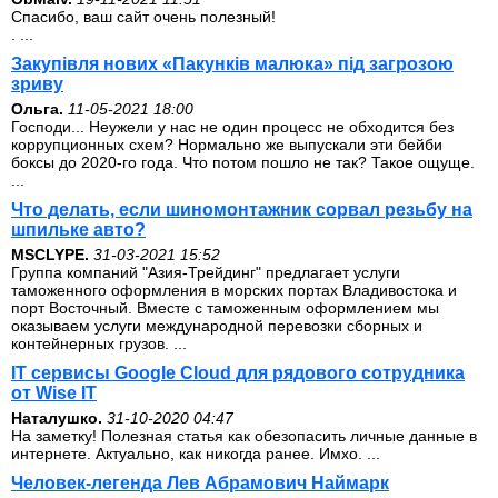
Спасибо, ваш сайт очень полезный!
. ...
Закупівля нових «Пакунків малюка» під загрозою
зриву
Ольга.
11-05-2021 18:00
Господи... Неужели у нас не один процесс не обходится без
коррупционных схем? Нормально же выпускали эти бейби
боксы до 2020-го года. Что потом пошло не так? Такое ощуще.
...
Что делать, если шиномонтажник сорвал резьбу на
шпильке авто?
MSCLYPE.
31-03-2021 15:52
Группа компаний "Азия-Трейдинг" предлагает услуги
таможенного оформления в морских портах Владивостока и
порт Восточный. Вместе с таможенным оформлением мы
оказываем услуги международной перевозки сборных и
контейнерных грузов. ...
IT сервисы Google Cloud для рядового сотрудника
от Wise IT
Наталушко.
31-10-2020 04:47
На заметку! Полезная статья как обезопасить личные данные в
интернете. Актуально, как никогда ранее. Имхо. ...
Человек-легенда Лев Абрамович Наймарк