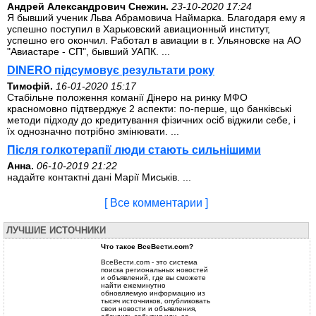
Андрей Александрович Снежин.
23-10-2020 17:24
Я бывший ученик Льва Абрамовича Наймарка. Благодаря ему я
успешно поступил в Харьковский авиационный институт,
успешно его окончил. Работал в авиации в г. Ульяновске на АО
"Авиастаре - СП", бывший УАПК. ...
DINERO підсумовує результати року
Тимофій.
16-01-2020 15:17
Стабільне положення команії Дінеро на ринку МФО
красномовно підтверджує 2 аспекти: по-перше, що банківські
методи підходу до кредитування фізичних осіб віджили себе, і
їх однозначно потрібно змінювати. ...
Після голкотерапії люди стають сильнішими
Анна.
06-10-2019 21:22
надайте контактні дані Марії Миськів. ...
[ Все комментарии ]
ЛУЧШИЕ ИСТОЧНИКИ
Что такое ВсеВести.com?
ВсеВести.com - это система
поиска региональных новостей
и объявлений, где вы сможете
найти ежеминутно
обновляемую информацию из
тысяч источников, опубликовать
свои новости и объявления,