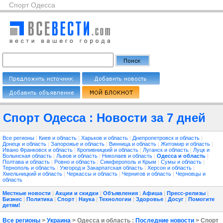
Спорт Одесса
Спорт Одесса : Новости за 7 дней
Все регионы
|
Киев и область
|
Харьков и область
|
Днепропетровск и область
|
Донецк и область
|
Запорожье и область
|
Винница и область
|
Житомир и область
|
Ивано Франковск и область
|
Кропивницкий и область
|
Луганск и область
|
Луцк и
Волынская область
|
Львов и область
|
Николаев и область
|
Одесса и область
|
Полтава и область
|
Ровно и область
|
Симферополь и Крым
|
Сумы и область
|
Тернополь и область
|
Ужгород и Закарпатская область
|
Херсон и область
|
Хмельницкий и область
|
Черкассы и область
|
Чернигов и область
|
Черновцы и
область
Местные новости
|
Акции и скидки
|
Объявления
|
Афиша
|
Пресс-релизы
|
Бизнес
|
Политика
|
Спорт
|
Наука
|
Технологии
|
Здоровье
|
Досуг
|
Помогите
детям!
Все регионы
>
Украина
> Одесса и область :
Последние новости
> Спорт