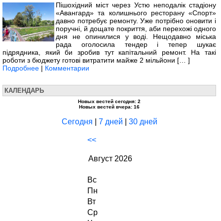
Пішохідний міст через Устю неподалік стадіону
«Авангард» та колишнього ресторану «Спорт»
давно потребує ремонту. Уже потрібно оновити і
поручні, й дощате покриття, аби перехожі одного
дня не опинилися у воді. Нещодавно міська
рада оголосила тендер і тепер шукає
підрядника, який би зробив тут капітальний ремонт. На такі
роботи з бюджету готові витратити майже 2 мільйони [… ]
Подробнее
|
Комментарии
КАЛЕНДАРЬ
Новых вестей сегодня: 2
Новых вестей вчера: 16
Сегодня
|
7 дней
|
30 дней
<<
Август 2026
Вс
Пн
Вт
Ср