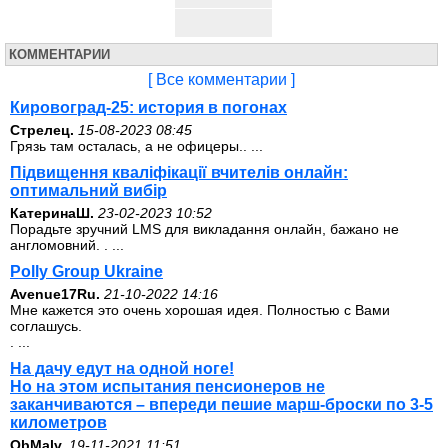
КОММЕНТАРИИ
[ Все комментарии ]
Кировоград-25: история в погонах
Стрелец.
15-08-2023 08:45
Грязь там осталась, а не офицеры.. ...
Підвищення кваліфікації вчителів онлайн:
оптимальний вибір
КатеринаШ.
23-02-2023 10:52
Порадьте зручний LMS для викладання онлайн, бажано не
англомовний. . ...
Polly Group Ukraine
Avenue17Ru.
21-10-2022 14:16
Мне кажется это очень хорошая идея. Полностью с Вами
соглашусь.
. ...
На дачу едут на одной ноге!
Но на этом испытания пенсионеров не
заканчиваются – впереди пешие марш-броски по 3-5
километров
ОbMalv.
19-11-2021 11:51