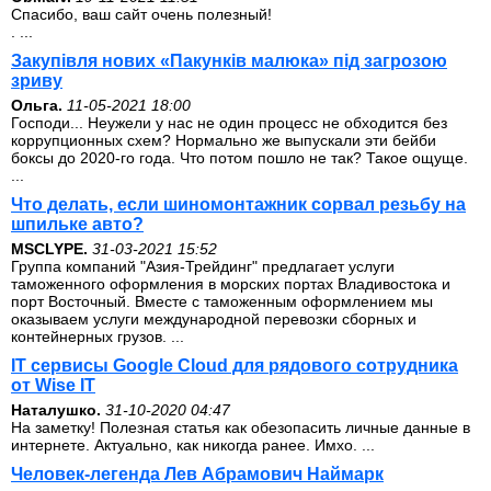
Спасибо, ваш сайт очень полезный!
. ...
Закупівля нових «Пакунків малюка» під загрозою
зриву
Ольга.
11-05-2021 18:00
Господи... Неужели у нас не один процесс не обходится без
коррупционных схем? Нормально же выпускали эти бейби
боксы до 2020-го года. Что потом пошло не так? Такое ощуще.
...
Что делать, если шиномонтажник сорвал резьбу на
шпильке авто?
MSCLYPE.
31-03-2021 15:52
Группа компаний "Азия-Трейдинг" предлагает услуги
таможенного оформления в морских портах Владивостока и
порт Восточный. Вместе с таможенным оформлением мы
оказываем услуги международной перевозки сборных и
контейнерных грузов. ...
IT сервисы Google Cloud для рядового сотрудника
от Wise IT
Наталушко.
31-10-2020 04:47
На заметку! Полезная статья как обезопасить личные данные в
интернете. Актуально, как никогда ранее. Имхо. ...
Человек-легенда Лев Абрамович Наймарк