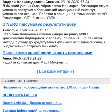
Андрей Александрович Снежин.
23-10-2020 17:24
Я бывший ученик Льва Абрамовича Наймарка. Благодаря ему я
успешно поступил в Харьковский авиационный институт,
успешно его окончил. Работал в авиации в г. Ульяновске на АО
"Авиастаре - СП", бывший УАПК. ...
DINERO підсумовує результати року
Тимофій.
16-01-2020 15:17
Стабільне положення команії Дінеро на ринку МФО
красномовно підтверджує 2 аспекти: по-перше, що банківські
методи підходу до кредитування фізичних осіб віджили себе, і
їх однозначно потрібно змінювати. ...
Після голкотерапії люди стають сильнішими
Анна.
06-10-2019 21:22
надайте контактні дані Марії Миськів. ...
[ Все комментарии ]
ЛУЧШИЕ ИСТОЧНИКИ
Незалежне інформаційне агентство ZIK.com.ua - Львів
ЛЬВІВСЬКА ГАЗЕТА
Board.Lviv.Ua - Дошка оголошень
Західна інформаційна корпорація