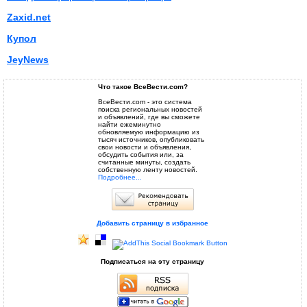
Zaxid.net
Купол
JeyNews
Что такое ВсеВести.com?
ВсеВести.com - это система
поиска региональных новостей
и объявлений, где вы сможете
найти ежеминутно
обновляемую информацию из
тысяч источников, опубликовать
свои новости и объявления,
обсудить события или, за
считанные минуты, создать
собственную ленту новостей.
Подробнее...
Добавить страницу в избранное
Подписаться на эту страницу