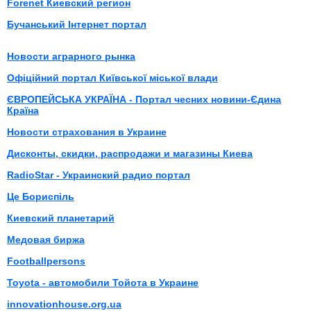
Forenet Киевский регион
Бучанський Інтернет портал
Новости аграрного рынка
Офіційний портал Київської міської влади
ЄВРОПЕЙСЬКА УКРАЇНА - Портал чесних новини-Єдина
Країна
Новости страхования в Украине
Дисконты, скидки, распродажи и магазины Киева
RadioStar - Украинский радио портал
Це Бориспіль
Киевский планетарий
Медовая биржа
Footballpersons
Toyota - автомобили Тойота в Украине
innovationhouse.org.ua