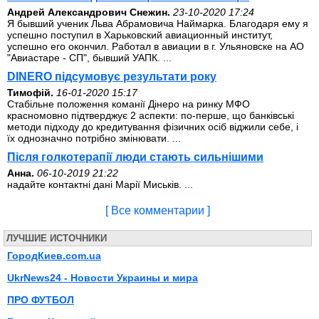
Андрей Александрович Снежин.
23-10-2020 17:24
Я бывший ученик Льва Абрамовича Наймарка. Благодаря ему я
успешно поступил в Харьковский авиационный институт,
успешно его окончил. Работал в авиации в г. Ульяновске на АО
"Авиастаре - СП", бывший УАПК. ...
DINERO підсумовує результати року
Тимофій.
16-01-2020 15:17
Стабільне положення команії Дінеро на ринку МФО
красномовно підтверджує 2 аспекти: по-перше, що банківські
методи підходу до кредитування фізичних осіб віджили себе, і
їх однозначно потрібно змінювати. ...
Після голкотерапії люди стають сильнішими
Анна.
06-10-2019 21:22
надайте контактні дані Марії Миськів. ...
[ Все комментарии ]
ЛУЧШИЕ ИСТОЧНИКИ
ГородКиев.com.ua
UkrNews24 - Новости Украины и мира
ПРО ФУТБОЛ