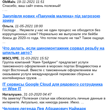
ОbMalv.
19-11-2021 11:51
Спасибо, ваш сайт очень полезный!
. ...
Закупівля нових «Пакунків малюка» під загрозою
зриву
Ольга.
11-05-2021 18:00
Господи... Неужели у нас не один процесс не обходится без
коррупционных схем? Нормально же выпускали эти бейби
боксы до 2020-го года. Что потом пошло не так? Такое ощуще.
...
Что делать, если шиномонтажник сорвал резьбу на
шпильке авто?
MSCLYPE.
31-03-2021 15:52
Группа компаний "Азия-Трейдинг" предлагает услуги
таможенного оформления в морских портах Владивостока и
порт Восточный. Вместе с таможенным оформлением мы
оказываем услуги международной перевозки сборных и
контейнерных грузов. ...
IT сервисы Google Cloud для рядового сотрудника
от Wise IT
Наталушко.
31-10-2020 04:47
На заметку! Полезная статья как обезопасить личные данные в
интернете. Актуально, как никогда ранее. Имхо. ...
Человек-легенда Лев Абрамович Наймарк