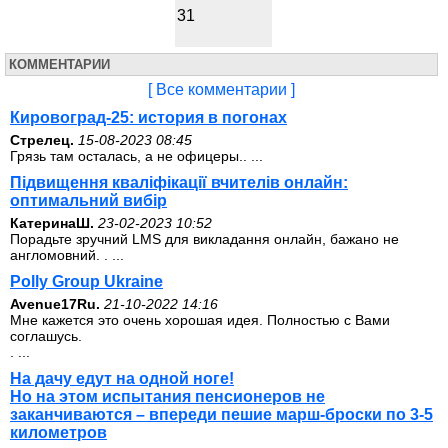
31
КОММЕНТАРИИ
[ Все комментарии ]
Кировоград-25: история в погонах
Стрелец.
15-08-2023 08:45
Грязь там осталась, а не офицеры.. ...
Підвищення кваліфікації вчителів онлайн:
оптимальний вибір
КатеринаШ.
23-02-2023 10:52
Порадьте зручний LMS для викладання онлайн, бажано не
англомовний. . ...
Polly Group Ukraine
Avenue17Ru.
21-10-2022 14:16
Мне кажется это очень хорошая идея. Полностью с Вами
соглашусь.
. ...
На дачу едут на одной ноге!
Но на этом испытания пенсионеров не
заканчиваются – впереди пешие марш-броски по 3-5
километров