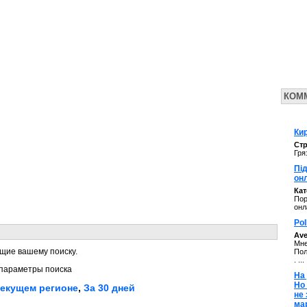
КОМ
Кир
Стр
Гря
Під
он
Ка
Пор
онл
Pol
Av
Мне
щие вашему поиску.
Пол
. ...
параметры поиска
На 
Но
текущем регионе
,
За 30 дней
не
ма