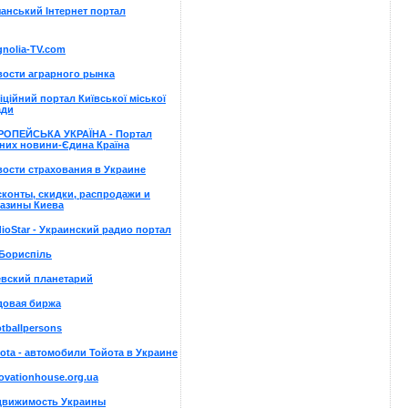
анський Інтернет портал
nolia-TV.com
ости аграрного рынка
ційний портал Київської міської
ади
РОПЕЙСЬКА УКРАЇНА - Портал
них новини-Єдина Країна
ости страхования в Украине
конты, скидки, распродажи и
газины Киева
ioStar - Украинский радио портал
Бориспіль
евский планетарий
довая биржа
tballpersons
ota - автомобили Тойота в Украине
ovationhouse.org.ua
движимость Украины