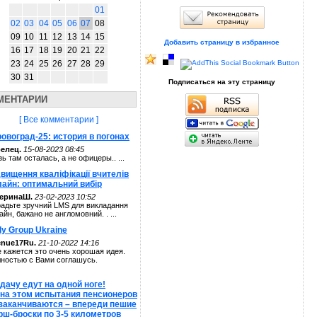
01
02
03
04
05
06
07
08
09
10
11
12
13
14
15
Добавить страницу в избранное
16
17
18
19
20
21
22
23
24
25
26
27
28
29
30
31
Подписаться на эту страницу
МЕНТАРИИ
[ Все комментарии ]
овоград-25: история в погонах
елец.
15-08-2023 08:45
зь там осталась, а не офицеры.. ...
вищення кваліфікації вчителів
лайн: оптимальний вибір
теринаШ.
23-02-2023 10:52
адьте зручний LMS для викладання
айн, бажано не англомовний. . ...
ly Group Ukraine
enue17Ru.
21-10-2022 14:16
 кажется это очень хорошая идея.
ностью с Вами соглашусь.
дачу едут на одной ноге!
 на этом испытания пенсионеров
 заканчиваются – впереди пешие
рш-броски по 3-5 километров