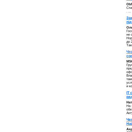
ОbM
Спа
. ...
За
під
Оль
Гос
не 
Нор
до 
Так
Чт
со
MS
Гру
пре
офо
Вла
там
усл
и к
IT 
ряд
Нат
На 
обе
Акт
Че
На
Ан