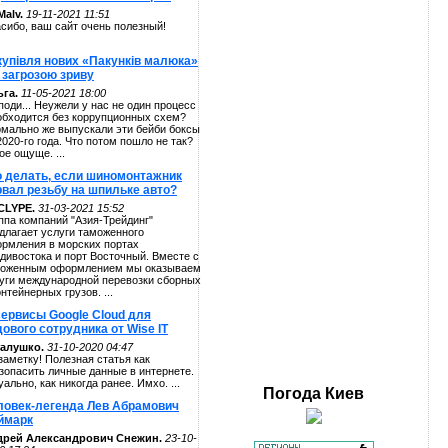
alv.
19-11-2021 11:51
сибо, ваш сайт очень полезный!
купівля нових «Пакунків малюка»
 загрозою зриву
га.
11-05-2021 18:00
поди... Неужели у нас не один процесс
обходится без коррупционных схем?
мально же выпускали эти бейби боксы
2020-го года. Что потом пошло не так?
ое ощуще. ...
о делать, если шиномонтажник
рвал резьбу на шпильке авто?
CLYPE.
31-03-2021 15:52
ппа компаний "Азия-Трейдинг"
длагает услуги таможенного
рмления в морских портах
дивостока и порт Восточный. Вместе с
оженным оформлением мы оказываем
уги международной перевозки сборных
онтейнерных грузов. ...
сервисы Google Cloud для
ового сотрудника от Wise IT
алушко.
31-10-2020 04:47
заметку! Полезная статья как
зопасить личные данные в интернете.
уально, как никогда ранее. Имхо. ...
Погода
Киев
ловек-легенда Лев Абрамович
ймарк
дрей Александрович Снежин.
23-10-