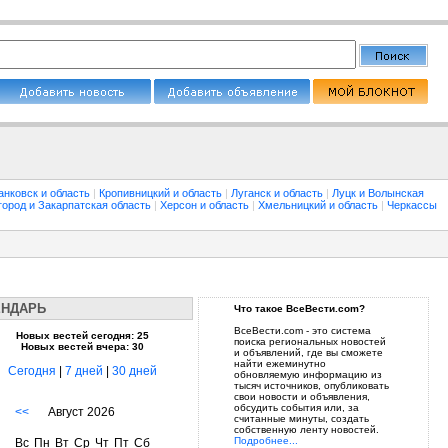
анковск и область
|
Кропивницкий и область
|
Луганск и область
|
Луцк и Волынская
город и Закарпатская область
|
Херсон и область
|
Хмельницкий и область
|
Черкассы
ЕНДАРЬ
Что такое ВсеВести.com?
ВсеВести.com - это система
Новых вестей сегодня: 25
поиска региональных новостей
Новых вестей вчера: 30
и объявлений, где вы сможете
найти ежеминутно
Сегодня
|
7 дней
|
30 дней
обновляемую информацию из
тысяч источников, опубликовать
свои новости и объявления,
обсудить события или, за
<<
Август 2026
считанные минуты, создать
собственную ленту новостей.
Подробнее...
Вс
Пн
Вт
Ср
Чт
Пт
Сб