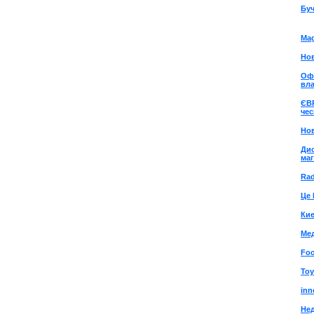
Буч
Mag
Нов
Офі
вл
ЄВ
чес
Нов
Дис
ма
Rad
Це 
Ки
Ме
Foo
Toy
inn
Не