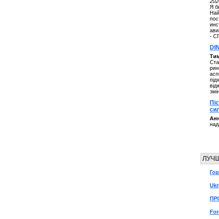
202
Я б
Най
пос
инс
ави
- С
DI
Ти
Ста
рин
асп
під
від
змі
Пі
си
Анн
над
ЛУЧ
Го
Ukr
ПР
For