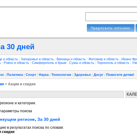
а 30 дней
к и область
|
Запорожье и область
|
Винница и область
|
Житомир и область
|
Ивано Фр
ть
|
Ровно и область
|
Симферополь и Крым
|
Сумы и область
|
Тернополь и область
|
Уж
ес
|
Политика
|
Спорт
|
Наука
|
Технологии
|
Здоровье
|
Досуг
|
Помогите детям!
ия
> Акции и скидки
КАЛ
регионе и категории.
параметры поиска
текущем регионе
,
За 30 дней
ю в результатах поиска по словам:
и скидки