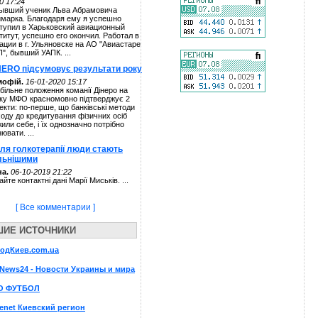
0 17:24
ывший ученик Льва Абрамовича
марка. Благодаря ему я успешно
тупил в Харьковский авиационный
титут, успешно его окончил. Работал в
ации в г. Ульяновске на АО "Авиастаре
П", бывший УАПК. ...
NERO підсумовує результати року
мофій.
16-01-2020 15:17
більне положення команії Дінеро на
ку МФО красномовно підтверджує 2
екти: по-перше, що банківські методи
ходу до кредитування фізичних осіб
жили себе, і їх однозначно потрібно
нювати. ...
сля голкотерапії люди стають
льнішими
а.
06-10-2019 21:22
айте контактні дані Марії Миськів. ...
[ Все комментарии ]
ШИЕ ИСТОЧНИКИ
родКиев.com.ua
News24 - Новости Украины и мира
О ФУТБОЛ
enet Киевский регион