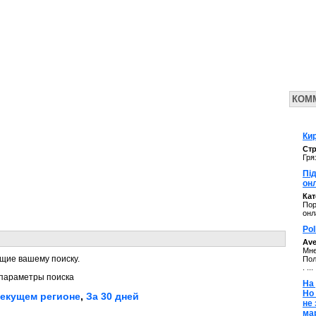
КОМ
Кир
Стр
Гря
Під
он
Ка
Пор
онл
Pol
Av
Мне
щие вашему поиску.
Пол
. ...
параметры поиска
На 
Но
текущем регионе
,
За 30 дней
не
ма