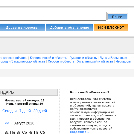
анковск и область
|
Кропивницкий и область
|
Луганск и область
|
Луцк и Волынская
город и Закарпатская область
|
Херсон и область
|
Хмельницкий и область
|
Черкассы
ЕНДАРЬ
Что такое ВсеВести.com?
ВсеВести.com - это система
Новых вестей сегодня: 16
поиска региональных новостей
Новых вестей вчера: 30
и объявлений, где вы сможете
найти ежеминутно
Сегодня
|
7 дней
|
30 дней
обновляемую информацию из
тысяч источников, опубликовать
свои новости и объявления,
обсудить события или, за
<<
Август 2026
считанные минуты, создать
собственную ленту новостей.
Подробнее...
Вс
Пн
Вт
Ср
Чт
Пт
Сб