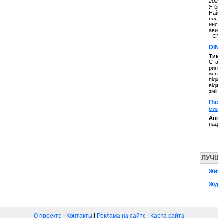
202
Я б
Най
пос
инс
ави
- С
DI
Ти
Ста
рин
асп
під
від
змі
Пі
си
Анн
над
ЛУЧ
Жи
Жу
О проекте
|
Контакты
|
Реклама на сайте
|
Карта сайта