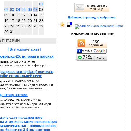
01
02
03
04
05
06
07
08
09
10
11
12
13
14
15
Добавить страницу в избранное
16
17
18
19
20
21
22
23
24
25
26
27
28
29
30
31
Подписаться на эту страницу
МЕНТАРИИ
[ Все комментарии ]
овоград-25: история в погонах
елец.
15-08-2023 08:45
зь там осталась, а не офицеры.. ...
вищення кваліфікації вчителів
лайн: оптимальний вибір
теринаШ.
23-02-2023 10:52
адьте зручний LMS для викладання
айн, бажано не англомовний. . ...
ly Group Ukraine
enue17Ru.
21-10-2022 14:16
 кажется это очень хорошая идея.
ностью с Вами соглашусь.
дачу едут на одной ноге!
 на этом испытания пенсионеров
 заканчиваются – впереди пешие
рш-броски по 3-5 километров