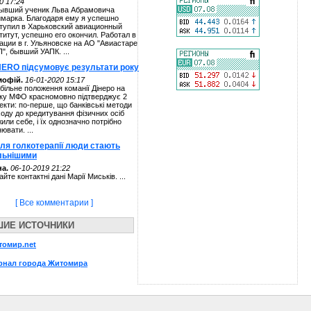
0 17:24
ывший ученик Льва Абрамовича
марка. Благодаря ему я успешно
тупил в Харьковский авиационный
титут, успешно его окончил. Работал в
ации в г. Ульяновске на АО "Авиастаре
П", бывший УАПК. ...
NERO підсумовує результати року
мофій.
16-01-2020 15:17
більне положення команії Дінеро на
ку МФО красномовно підтверджує 2
екти: по-перше, що банківські методи
ходу до кредитування фізичних осіб
жили себе, і їх однозначно потрібно
нювати. ...
сля голкотерапії люди стають
льнішими
а.
06-10-2019 21:22
айте контактні дані Марії Миськів. ...
[ Все комментарии ]
ШИЕ ИСТОЧНИКИ
томир.net
рнал города Житомира