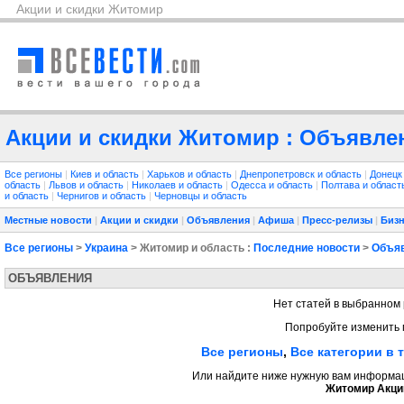
Акции и скидки Житомир
Акции и скидки Житомир : Объявлен
Все регионы
|
Киев и область
|
Харьков и область
|
Днепропетровск и область
|
Донецк
область
|
Львов и область
|
Николаев и область
|
Одесса и область
|
Полтава и облас
и область
|
Чернигов и область
|
Черновцы и область
Местные новости
|
Акции и скидки
|
Объявления
|
Афиша
|
Пресс-релизы
|
Бизн
Все регионы
>
Украина
> Житомир и область :
Последние новости
>
Объя
ОБЪЯВЛЕНИЯ
Нет статей в выбранном 
Попробуйте изменить 
Все регионы
,
Все категории в 
Или найдите ниже нужную вам информаци
Житомир Акции