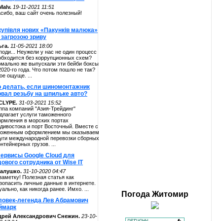
alv.
19-11-2021 11:51
сибо, ваш сайт очень полезный!
купівля нових «Пакунків малюка»
 загрозою зриву
га.
11-05-2021 18:00
поди... Неужели у нас не один процесс
обходится без коррупционных схем?
мально же выпускали эти бейби боксы
2020-го года. Что потом пошло не так?
ое ощуще. ...
о делать, если шиномонтажник
рвал резьбу на шпильке авто?
CLYPE.
31-03-2021 15:52
ппа компаний "Азия-Трейдинг"
длагает услуги таможенного
рмления в морских портах
дивостока и порт Восточный. Вместе с
оженным оформлением мы оказываем
уги международной перевозки сборных
онтейнерных грузов. ...
сервисы Google Cloud для
ового сотрудника от Wise IT
алушко.
31-10-2020 04:47
заметку! Полезная статья как
зопасить личные данные в интернете.
уально, как никогда ранее. Имхо. ...
Погода
Житомир
ловек-легенда Лев Абрамович
ймарк
дрей Александрович Снежин.
23-10-