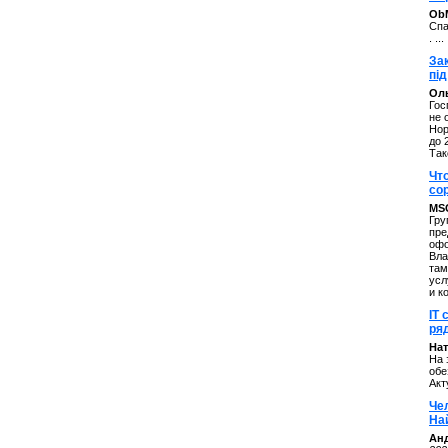
ОbM
Спа
. ...
За
під
Оль
Гос
не 
Нор
до 
Так
Чт
со
MS
Гру
пре
офо
Вла
там
усл
и к
IT 
ряд
Нат
На 
обе
Акт
Че
На
Ан