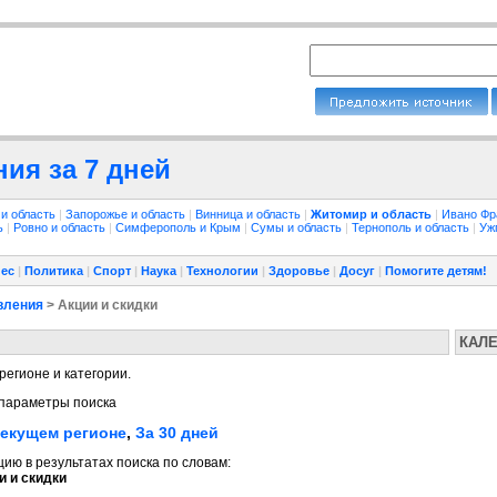
ия за 7 дней
 и область
|
Запорожье и область
|
Винница и область
|
Житомир и область
|
Ивано Фр
ть
|
Ровно и область
|
Симферополь и Крым
|
Сумы и область
|
Тернополь и область
|
Уж
ес
|
Политика
|
Спорт
|
Наука
|
Технологии
|
Здоровье
|
Досуг
|
Помогите детям!
вления
> Акции и скидки
КАЛ
регионе и категории.
параметры поиска
текущем регионе
,
За 30 дней
ю в результатах поиска по словам:
 и скидки