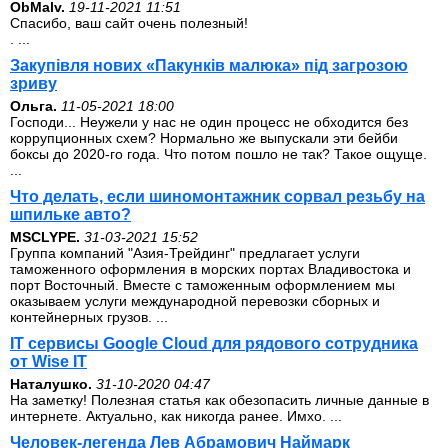
ОbMalv.
19-11-2021 11:51
Спасибо, ваш сайт очень полезный!
. ...
Закупівля нових «Пакунків малюка» під загрозою
зриву
Ольга.
11-05-2021 18:00
Господи... Неужели у нас не один процесс не обходится без
коррупционных схем? Нормально же выпускали эти бейби
боксы до 2020-го года. Что потом пошло не так? Такое ощуще.
...
Что делать, если шиномонтажник сорвал резьбу на
шпильке авто?
MSCLYPE.
31-03-2021 15:52
Группа компаний "Азия-Трейдинг" предлагает услуги
таможенного оформления в морских портах Владивостока и
порт Восточный. Вместе с таможенным оформлением мы
оказываем услуги международной перевозки сборных и
контейнерных грузов. ...
IT сервисы Google Cloud для рядового сотрудника
от Wise IT
Наталушко.
31-10-2020 04:47
На заметку! Полезная статья как обезопасить личные данные в
интернете. Актуально, как никогда ранее. Имхо. ...
Человек-легенда Лев Абрамович Наймарк