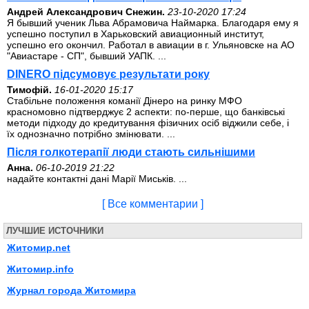
Андрей Александрович Снежин.
23-10-2020 17:24
Я бывший ученик Льва Абрамовича Наймарка. Благодаря ему я
успешно поступил в Харьковский авиационный институт,
успешно его окончил. Работал в авиации в г. Ульяновске на АО
"Авиастаре - СП", бывший УАПК. ...
DINERO підсумовує результати року
Тимофій.
16-01-2020 15:17
Стабільне положення команії Дінеро на ринку МФО
красномовно підтверджує 2 аспекти: по-перше, що банківські
методи підходу до кредитування фізичних осіб віджили себе, і
їх однозначно потрібно змінювати. ...
Після голкотерапії люди стають сильнішими
Анна.
06-10-2019 21:22
надайте контактні дані Марії Миськів. ...
[ Все комментарии ]
ЛУЧШИЕ ИСТОЧНИКИ
Житомир.net
Житомир.info
Журнал города Житомира