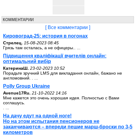
КОММЕНТАРИИ
[ Все комментарии ]
Кировоград-25: история в погонах
Стрелец.
15-08-2023 08:45
Грязь там осталась, а не офицеры.. ...
Підвищення кваліфікації вчителів онлайн:
оптимальний вибір
КатеринаШ.
23-02-2023 10:52
Порадьте зручний LMS для викладання онлайн, бажано не
англомовний. . ...
Polly Group Ukraine
Avenue17Ru.
21-10-2022 14:16
Мне кажется это очень хорошая идея. Полностью с Вами
соглашусь.
. ...
На дачу едут на одной ноге!
Но на этом испытания пенсионеров не
заканчиваются – впереди пешие марш-броски по 3-5
километров