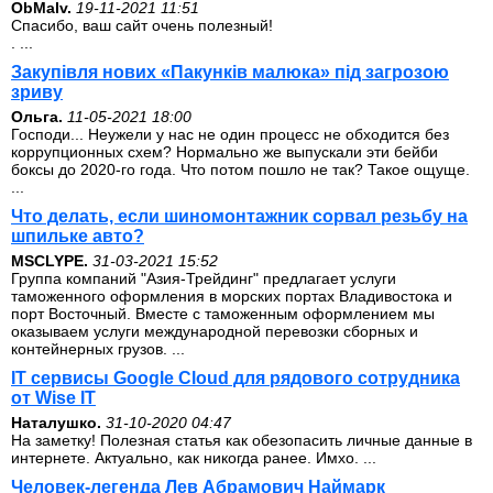
ОbMalv.
19-11-2021 11:51
Спасибо, ваш сайт очень полезный!
. ...
Закупівля нових «Пакунків малюка» під загрозою
зриву
Ольга.
11-05-2021 18:00
Господи... Неужели у нас не один процесс не обходится без
коррупционных схем? Нормально же выпускали эти бейби
боксы до 2020-го года. Что потом пошло не так? Такое ощуще.
...
Что делать, если шиномонтажник сорвал резьбу на
шпильке авто?
MSCLYPE.
31-03-2021 15:52
Группа компаний "Азия-Трейдинг" предлагает услуги
таможенного оформления в морских портах Владивостока и
порт Восточный. Вместе с таможенным оформлением мы
оказываем услуги международной перевозки сборных и
контейнерных грузов. ...
IT сервисы Google Cloud для рядового сотрудника
от Wise IT
Наталушко.
31-10-2020 04:47
На заметку! Полезная статья как обезопасить личные данные в
интернете. Актуально, как никогда ранее. Имхо. ...
Человек-легенда Лев Абрамович Наймарк