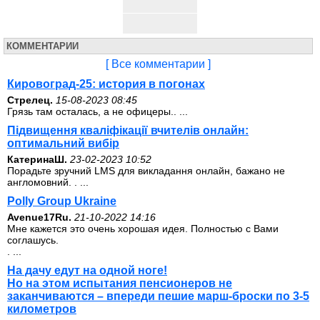
КОММЕНТАРИИ
[ Все комментарии ]
Кировоград-25: история в погонах
Стрелец.
15-08-2023 08:45
Грязь там осталась, а не офицеры.. ...
Підвищення кваліфікації вчителів онлайн:
оптимальний вибір
КатеринаШ.
23-02-2023 10:52
Порадьте зручний LMS для викладання онлайн, бажано не
англомовний. . ...
Polly Group Ukraine
Avenue17Ru.
21-10-2022 14:16
Мне кажется это очень хорошая идея. Полностью с Вами
соглашусь.
. ...
На дачу едут на одной ноге!
Но на этом испытания пенсионеров не
заканчиваются – впереди пешие марш-броски по 3-5
километров