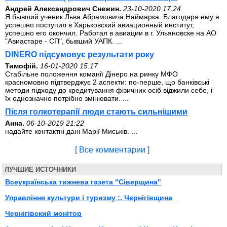
Андрей Александрович Снежин.
23-10-2020 17:24
Я бывший ученик Льва Абрамовича Наймарка. Благодаря ему я
успешно поступил в Харьковский авиационный институт,
успешно его окончил. Работал в авиации в г. Ульяновске на АО
"Авиастаре - СП", бывший УАПК. ...
DINERO підсумовує результати року
Тимофій.
16-01-2020 15:17
Стабільне положення команії Дінеро на ринку МФО
красномовно підтверджує 2 аспекти: по-перше, що банківські
методи підходу до кредитування фізичних осіб віджили себе, і
їх однозначно потрібно змінювати. ...
Після голкотерапії люди стають сильнішими
Анна.
06-10-2019 21:22
надайте контактні дані Марії Миськів. ...
[ Все комментарии ]
ЛУЧШИЕ ИСТОЧНИКИ
Всеукраїнська тижнева газета "Сіверщина"
Управління культури і туризму :. Чернігівщина
Чернігівский монітор