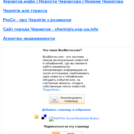
4ернигов.инфо | Новости Чернигова | Новини Чернігова
Чернігів для туриста
ProCn - про Чернігів з розмахом
Сайт города Чернигов - chernigiv.osp-ua.info
Агенство недвижимости
Что такое ВсеВести.com?
ВсеВести.com - это система
поиска региональных новостей
и объявлений, где вы сможете
найти ежеминутно
обновляемую информацию из
тысяч источников, опубликовать
свои новости и объявления,
обсудить события или, за
считанные минуты, создать
собственную ленту новостей.
Подробнее...
Добавить страницу в избранное
Подписаться на эту страницу