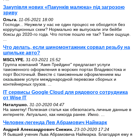
Закупівля нових «Пакунків малюка» під загрозою
зриву
Ольга.
11-05-2021 18:00
Господи... Неужели у нас не один процесс не обходится без
коррупционных схем? Нормально же выпускали эти бейби
боксы до 2020-го года. Что потом пошло не так? Такое ощуще.
...
Что делать, если шиномонтажник сорвал резьбу на
шпильке авто?
MSCLYPE.
31-03-2021 15:52
Группа компаний "Азия-Трейдинг" предлагает услуги
таможенного оформления в морских портах Владивостока и
порт Восточный. Вместе с таможенным оформлением мы
оказываем услуги международной перевозки сборных и
контейнерных грузов. ...
IT сервисы Google Cloud для рядового сотрудника
от Wise IT
Наталушко.
31-10-2020 04:47
На заметку! Полезная статья как обезопасить личные данные в
интернете. Актуально, как никогда ранее. Имхо. ...
Человек-легенда Лев Абрамович Наймарк
Андрей Александрович Снежин.
23-10-2020 17:24
Я бывший ученик Льва Абрамовича Наймарка. Благодаря ему я