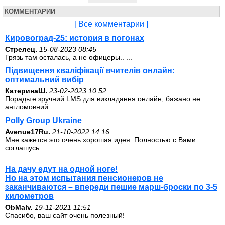
КОММЕНТАРИИ
[ Все комментарии ]
Кировоград-25: история в погонах
Стрелец.
15-08-2023 08:45
Грязь там осталась, а не офицеры.. ...
Підвищення кваліфікації вчителів онлайн:
оптимальний вибір
КатеринаШ.
23-02-2023 10:52
Порадьте зручний LMS для викладання онлайн, бажано не
англомовний. . ...
Polly Group Ukraine
Avenue17Ru.
21-10-2022 14:16
Мне кажется это очень хорошая идея. Полностью с Вами
соглашусь.
. ...
На дачу едут на одной ноге!
Но на этом испытания пенсионеров не
заканчиваются – впереди пешие марш-броски по 3-5
километров
ОbMalv.
19-11-2021 11:51
Спасибо, ваш сайт очень полезный!
. ...