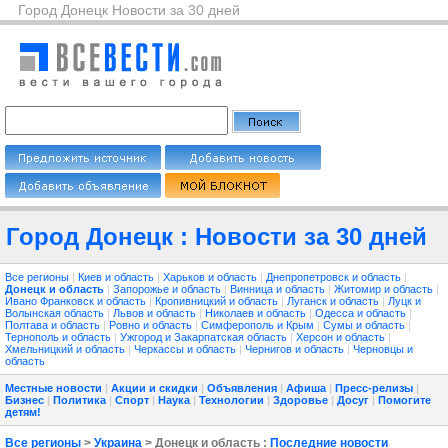
Город Донецк Новости за 30 дней
Город Донецк : Новости за 30 дней
Все регионы
|
Киев и область
|
Харьков и область
|
Днепропетровск и область
|
Донецк и область
|
Запорожье и область
|
Винница и область
|
Житомир и область
|
Ивано Франковск и область
|
Кропивницкий и область
|
Луганск и область
|
Луцк и
Волынская область
|
Львов и область
|
Николаев и область
|
Одесса и область
|
Полтава и область
|
Ровно и область
|
Симферополь и Крым
|
Сумы и область
|
Тернополь и область
|
Ужгород и Закарпатская область
|
Херсон и область
|
Хмельницкий и область
|
Черкассы и область
|
Чернигов и область
|
Черновцы и
область
Местные новости
|
Акции и скидки
|
Объявления
|
Афиша
|
Пресс-релизы
|
Бизнес
|
Политика
|
Спорт
|
Наука
|
Технологии
|
Здоровье
|
Досуг
|
Помогите
детям!
Все регионы
>
Украина
> Донецк и область :
Последние новости