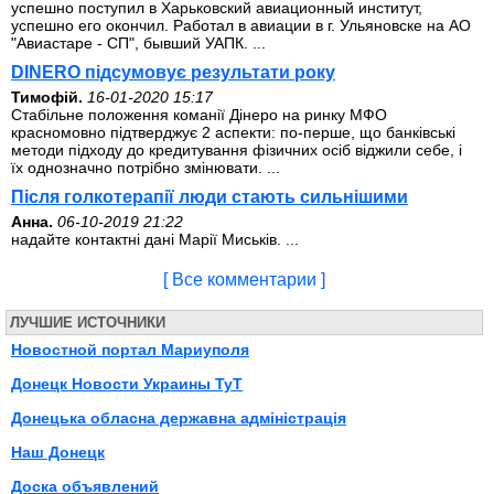
успешно поступил в Харьковский авиационный институт,
успешно его окончил. Работал в авиации в г. Ульяновске на АО
"Авиастаре - СП", бывший УАПК. ...
DINERO підсумовує результати року
Тимофій.
16-01-2020 15:17
Стабільне положення команії Дінеро на ринку МФО
красномовно підтверджує 2 аспекти: по-перше, що банківські
методи підходу до кредитування фізичних осіб віджили себе, і
їх однозначно потрібно змінювати. ...
Після голкотерапії люди стають сильнішими
Анна.
06-10-2019 21:22
надайте контактні дані Марії Миськів. ...
[ Все комментарии ]
ЛУЧШИЕ ИСТОЧНИКИ
Новостной портал Мариуполя
Донецк Новости Украины ТуТ
Донецька обласна державна адміністрація
Наш Донецк
Доска объявлений