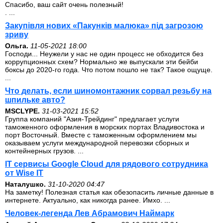
Спасибо, ваш сайт очень полезный!
. ...
Закупівля нових «Пакунків малюка» під загрозою
зриву
Ольга.
11-05-2021 18:00
Господи... Неужели у нас не один процесс не обходится без
коррупционных схем? Нормально же выпускали эти бейби
боксы до 2020-го года. Что потом пошло не так? Такое ощуще.
...
Что делать, если шиномонтажник сорвал резьбу на
шпильке авто?
MSCLYPE.
31-03-2021 15:52
Группа компаний "Азия-Трейдинг" предлагает услуги
таможенного оформления в морских портах Владивостока и
порт Восточный. Вместе с таможенным оформлением мы
оказываем услуги международной перевозки сборных и
контейнерных грузов. ...
IT сервисы Google Cloud для рядового сотрудника
от Wise IT
Наталушко.
31-10-2020 04:47
На заметку! Полезная статья как обезопасить личные данные в
интернете. Актуально, как никогда ранее. Имхо. ...
Человек-легенда Лев Абрамович Наймарк