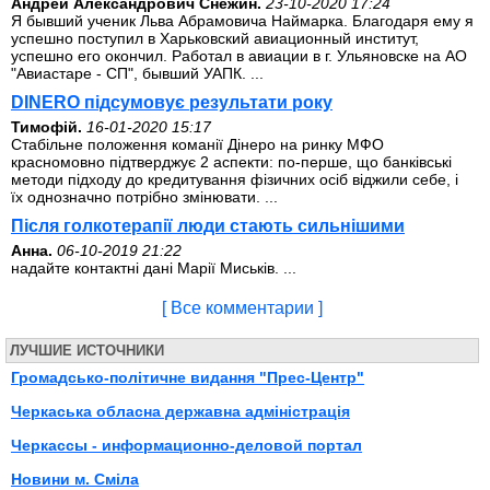
Андрей Александрович Снежин.
23-10-2020 17:24
Я бывший ученик Льва Абрамовича Наймарка. Благодаря ему я
успешно поступил в Харьковский авиационный институт,
успешно его окончил. Работал в авиации в г. Ульяновске на АО
"Авиастаре - СП", бывший УАПК. ...
DINERO підсумовує результати року
Тимофій.
16-01-2020 15:17
Стабільне положення команії Дінеро на ринку МФО
красномовно підтверджує 2 аспекти: по-перше, що банківські
методи підходу до кредитування фізичних осіб віджили себе, і
їх однозначно потрібно змінювати. ...
Після голкотерапії люди стають сильнішими
Анна.
06-10-2019 21:22
надайте контактні дані Марії Миськів. ...
[ Все комментарии ]
ЛУЧШИЕ ИСТОЧНИКИ
Громадсько-політичне видання "Прес-Центр"
Черкаська обласна державна адміністрація
Черкассы - информационно-деловой портал
Новини м. Сміла