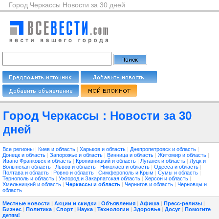
Город Черкассы Новости за 30 дней
Город Черкассы : Новости за 30
дней
Все регионы
|
Киев и область
|
Харьков и область
|
Днепропетровск и область
|
Донецк и область
|
Запорожье и область
|
Винница и область
|
Житомир и область
|
Ивано Франковск и область
|
Кропивницкий и область
|
Луганск и область
|
Луцк и
Волынская область
|
Львов и область
|
Николаев и область
|
Одесса и область
|
Полтава и область
|
Ровно и область
|
Симферополь и Крым
|
Сумы и область
|
Тернополь и область
|
Ужгород и Закарпатская область
|
Херсон и область
|
Хмельницкий и область
|
Черкассы и область
|
Чернигов и область
|
Черновцы и
область
Местные новости
|
Акции и скидки
|
Объявления
|
Афиша
|
Пресс-релизы
|
Бизнес
|
Политика
|
Спорт
|
Наука
|
Технологии
|
Здоровье
|
Досуг
|
Помогите
детям!