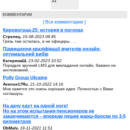
31
КОММЕНТАРИИ
[ Все комментарии ]
Кировоград-25: история в погонах
Стрелец.
15-08-2023 08:45
Грязь там осталась, а не офицеры.. ...
Підвищення кваліфікації вчителів онлайн:
оптимальний вибір
КатеринаШ.
23-02-2023 10:52
Порадьте зручний LMS для викладання онлайн, бажано не
англомовний. . ...
Polly Group Ukraine
Avenue17Ru.
21-10-2022 14:16
Мне кажется это очень хорошая идея. Полностью с Вами
соглашусь.
. ...
На дачу едут на одной ноге!
Но на этом испытания пенсионеров не
заканчиваются – впереди пешие марш-броски по 3-5
километров
ОbMalv.
19-11-2021 11:51