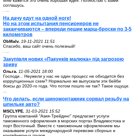
Мне кажется это очень хорошая идея. Полностью с Вами
соглашусь.
. ...
На дачу едут на одной ноге!
Но на этом испытания пенсионеров не
заканчиваются – впереди пешие марш-броски по 3-5
километров
ОbMalv.
19-11-2021 11:51
Спасибо, ваш сайт очень полезный!
. ...
Закупівля нових «Пакунків малюка» під загрозою
зриву
Ольга.
11-05-2021 18:00
Господи... Неужели у нас не один процесс не обходится без
коррупционных схем? Нормально же выпускали эти бейби
боксы до 2020-го года. Что потом пошло не так? Такое ощуще.
...
Что делать, если шиномонтажник сорвал резьбу на
шпильке авто?
MSCLYPE.
31-03-2021 15:52
Группа компаний "Азия-Трейдинг" предлагает услуги
таможенного оформления в морских портах Владивостока и
порт Восточный. Вместе с таможенным оформлением мы
оказываем услуги международной перевозки сборных и
контейнерных грузов. ...