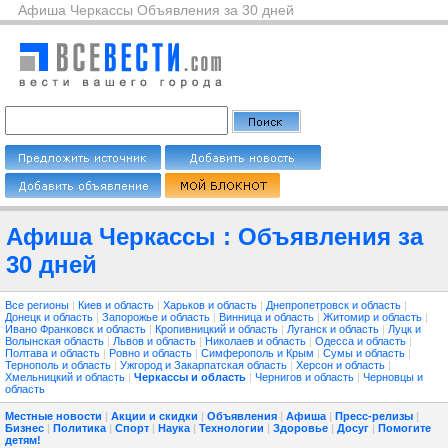
Афиша Черкассы Объявления за 30 дней
Афиша Черкассы : Объявления за
30 дней
Все регионы
|
Киев и область
|
Харьков и область
|
Днепропетровск и область
|
Донецк и область
|
Запорожье и область
|
Винница и область
|
Житомир и область
|
Ивано Франковск и область
|
Кропивницкий и область
|
Луганск и область
|
Луцк и
Волынская область
|
Львов и область
|
Николаев и область
|
Одесса и область
|
Полтава и область
|
Ровно и область
|
Симферополь и Крым
|
Сумы и область
|
Тернополь и область
|
Ужгород и Закарпатская область
|
Херсон и область
|
Хмельницкий и область
|
Черкассы и область
|
Чернигов и область
|
Черновцы и
область
Местные новости
|
Акции и скидки
|
Объявления
|
Афиша
|
Пресс-релизы
|
Бизнес
|
Политика
|
Спорт
|
Наука
|
Технологии
|
Здоровье
|
Досуг
|
Помогите
детям!