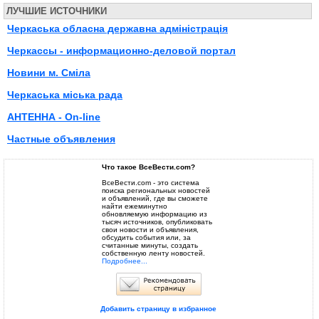
ЛУЧШИЕ ИСТОЧНИКИ
Черкаська обласна державна адміністрація
Черкассы - информационно-деловой портал
Новини м. Сміла
Черкаська міська рада
АНТЕННА - On-line
Частные объявления
Что такое ВсеВести.com?
ВсеВести.com - это система
поиска региональных новостей
и объявлений, где вы сможете
найти ежеминутно
обновляемую информацию из
тысяч источников, опубликовать
свои новости и объявления,
обсудить события или, за
считанные минуты, создать
собственную ленту новостей.
Подробнее...
Добавить страницу в избранное