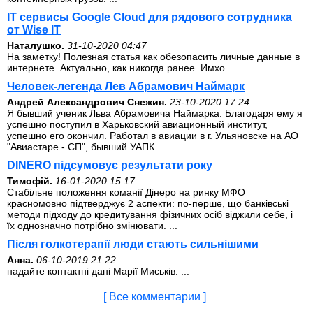
IT сервисы Google Cloud для рядового сотрудника
от Wise IT
Наталушко.
31-10-2020 04:47
На заметку! Полезная статья как обезопасить личные данные в
интернете. Актуально, как никогда ранее. Имхо. ...
Человек-легенда Лев Абрамович Наймарк
Андрей Александрович Снежин.
23-10-2020 17:24
Я бывший ученик Льва Абрамовича Наймарка. Благодаря ему я
успешно поступил в Харьковский авиационный институт,
успешно его окончил. Работал в авиации в г. Ульяновске на АО
"Авиастаре - СП", бывший УАПК. ...
DINERO підсумовує результати року
Тимофій.
16-01-2020 15:17
Стабільне положення команії Дінеро на ринку МФО
красномовно підтверджує 2 аспекти: по-перше, що банківські
методи підходу до кредитування фізичних осіб віджили себе, і
їх однозначно потрібно змінювати. ...
Після голкотерапії люди стають сильнішими
Анна.
06-10-2019 21:22
надайте контактні дані Марії Миськів. ...
[ Все комментарии ]