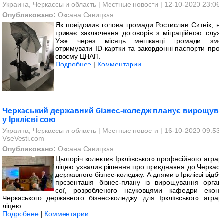
Украина, Черкассы и область
|
Местные новости
| 12-10-2020 23:0
Опубликовано:
Оксана Савицкая
Як повідомив голова громади Ростислав Ситнік, н
триває заключення договорів з міграційною слу
Уже через місяць мешканці громади змо
отримувати ID-картки та закордонні паспорти про
своєму ЦНАП.
Подробнее
|
Комментарии
Черкаський державний бізнес-коледж планує вирощув
у Ірклієві сою
Украина, Черкассы и область
|
Местные новости
| 16-10-2020 09:53
VseVesti.com
Опубликовано:
Оксана Савицкая
Цьогоріч колектив Іркліївського професійного агр
ліцею ухвалив рішення про приєднання до Черкас
державного бізнес-коледжу. А днями в Ірклієві від
презентація бізнес-плану із вирощування орган
сої, розробленого науковцями кафедри екон
Черкаського державного бізнес-коледжу для Іркліївського агра
ліцею.
Подробнее
|
Комментарии