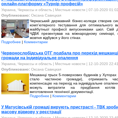
онлайн-платформу «Турнір професій»
Украина, Черкассы и область
|
Местные новости
| 07-10-2020 01:0
Опубликовано:
Оксана Савицкая
Черкаський державний бізнес-коледж створив си
комп’ютерного тестування для оптимального в
майбутньої професії випускниками шкіл. Свій д
ЧДБК презентував на міжнародному семінарі,
жовтня відбувся у його стінах.
Подробнее
|
Комментарии
Червонослобідська ОТГ подбала про перехід мешканц
громади на індивідуальне опалення
Украина, Черкассы и область
|
Местные новости
| 12-10-2020 22:4
Опубликовано:
Оксана Савицкая
Мешканці трьох 5-поверхових будинків у Хуторах 
стало частиною громади), отримають час
компенсацію на перехід на індивідуальне опаленн
можуть витратити на придбання котлів
виготовлення технічної документації.
Подробнее
|
Комментарии
У Матусівській громаді вирують пристрасті - ТВК зроб
масову відмову у реєстрації
Украина, Черкассы и область
|
Местные новости
| 12-10-2020 22:4