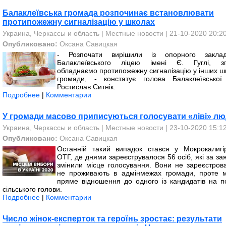
Балаклеївська громада розпочинає встановлювати
протипожежну сигналізацію у школах
Украина, Черкассы и область
|
Местные новости
| 21-10-2020 20:2
Опубликовано:
Оксана Савицкая
- Розпочати вирішили із опорного закла
Балаклеївського ліцею імені Є. Гуглі, з
обладнаємо протипожежну сигналізацію у інших ш
громади, - констатує голова Балаклеївсько
Ростислав Ситнік.
Подробнее
|
Комментарии
У громади масово приписуються голосувати «ліві» л
Украина, Черкассы и область
|
Местные новости
| 23-10-2020 15:1
Опубликовано:
Оксана Савицкая
Останній такий випадок стався у Мокрокалигір
ОТГ, де днями зареєструвалося 56 осіб, які за з
змінили місце голосування. Вони не зареєстрова
не проживають в адмінмежах громади, проте 
пряме відношення до одного із кандидатів на п
сільського голови.
Подробнее
|
Комментарии
Число жінок-експерток та героїнь зростає: результати