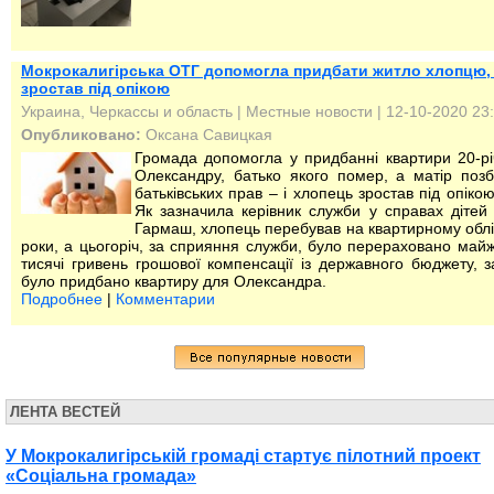
Мокрокалигірська ОТГ допомогла придбати житло хлопцю,
зростав під опікою
Украина, Черкассы и область
|
Местные новости
| 12-10-2020 23
Опубликовано:
Оксана Савицкая
Громада допомогла у придбанні квартири 20-р
Олександру, батько якого помер, а матір поз
батьківських прав – і хлопець зростав під опікою 
Як зазначила керівник служби у справах дітей 
Гармаш, хлопець перебував на квартирному облі
роки, а цьогоріч, за сприяння служби, було перераховано май
тисячі гривень грошової компенсації із державного бюджету, за
було придбано квартиру для Олександра.
Подробнее
|
Комментарии
ЛЕНТА ВЕСТЕЙ
У Мокрокалигірській громаді стартує пілотний проект
«Соціальна громада»