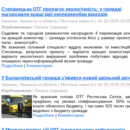
Степанецька ОТГ пропагує екологічність: у громаді
нагородили кращі ідеї екопереробки відходів
Украина, Черкассы и область
|
Местные новости
| 16-10-2020 10:0
Опубликовано:
Оксана Савицкая
Садовим та городнім реманентом нагородили 4 переможців кон
на кращий компостер – громада оголосила його у рамках проект
пали - компостуй!».
Як зазначив головний спеціаліст відділу економіки та інвестицій
Степанець, результати проекту – варіанти кращих компостері
варіанту екологічного вирішення проблеми побутових відходів,
поширено через інформаційний вісник громади.
Подробнее
|
Комментарии
У Балаклеївській громаді з’явився новий шкільний ав
Украина, Черкассы и область
|
Местные новости
| 16-10-2020 10:2
Опубликовано:
Оксана Савицкая
Як зазначив голова ОТГ Ростислав Ситнік, ав
придбано на умовах співфінансування: 50% с
кошти обласного бюджету, і так само 925 тисяч г
виділено з бюджету громади.
Подробнее
|
Комментарии
У Мокрокалигірській ОТГ відкрили нову амбулаторію