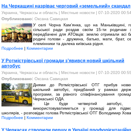
На Черкащині назріває черговий «земельний» скандал
Украина, Черкассы и область
|
Местные новости
| 07-10-2020 00:5
Опубликовано:
Оксана Савицкая
У селі Чорна Кам’янка, що на Маньківщині, г
сільської ради роздав своїм 15-ти родичам з
передбачені для АТОвців: землю отримали всі бл
родичі голови - дружина, батько, мати, брат, се
племінники та далека київська рідня.
Подробнее
|
Комментарии
У Ротмістрівської громади з’явився новий шкільний
автобус
Украина, Черкассы и область
|
Местные новости
| 07-10-2020 00:5
Опубликовано:
Оксана Савицкая
Днями до Ротмістрівської ОТГ прибув нове
шкільний автобус, придбаний у рамках держ
програми, за рівного співфінансування грома
Черкаської ОДА.
- Це буде четвертий автобус, 
використовуватиметься у громаді для підве
школярів, - розповідає голова Ротмістрівської ОТГ Володимир Хов
Подробнее
|
Комментарии
У Черкасах створили першу в Україні профорієнтаційн