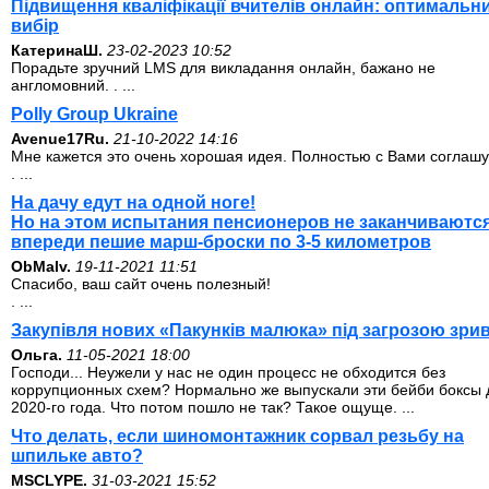
Підвищення кваліфікації вчителів онлайн: оптимальн
вибір
КатеринаШ.
23-02-2023 10:52
Порадьте зручний LMS для викладання онлайн, бажано не
англомовний. . ...
Polly Group Ukraine
Avenue17Ru.
21-10-2022 14:16
Мне кажется это очень хорошая идея. Полностью с Вами соглашу
. ...
На дачу едут на одной ноге!
Но на этом испытания пенсионеров не заканчиваются
впереди пешие марш-броски по 3-5 километров
ОbMalv.
19-11-2021 11:51
Спасибо, ваш сайт очень полезный!
. ...
Закупівля нових «Пакунків малюка» під загрозою зри
Ольга.
11-05-2021 18:00
Господи... Неужели у нас не один процесс не обходится без
коррупционных схем? Нормально же выпускали эти бейби боксы 
2020-го года. Что потом пошло не так? Такое ощуще. ...
Что делать, если шиномонтажник сорвал резьбу на
шпильке авто?
MSCLYPE.
31-03-2021 15:52