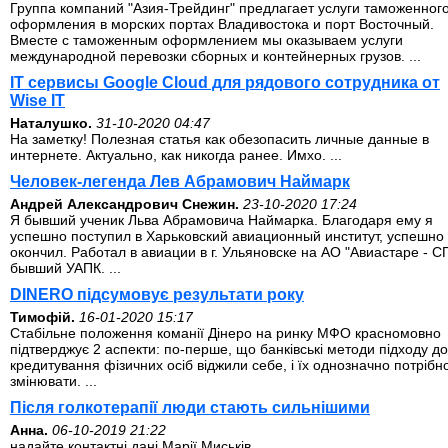
Группа компаний "Азия-Трейдинг" предлагает услуги таможенног
оформления в морских портах Владивостока и порт Восточный.
Вместе с таможенным оформлением мы оказываем услуги
международной перевозки сборных и контейнерных грузов. ...
IT сервисы Google Cloud для рядового сотрудника от
Wise IT
Наталушко.
31-10-2020 04:47
На заметку! Полезная статья как обезопасить личные данные в
интернете. Актуально, как никогда ранее. Имхо. ...
Человек-легенда Лев Абрамович Наймарк
Андрей Александрович Снежин.
23-10-2020 17:24
Я бывший ученик Льва Абрамовича Наймарка. Благодаря ему я
успешно поступил в Харьковский авиационный институт, успешно 
окончил. Работал в авиации в г. Ульяновске на АО "Авиастаре - СП
бывший УАПК. ...
DINERO підсумовує результати року
Тимофій.
16-01-2020 15:17
Стабільне положення команії Дінеро на ринку МФО красномовно
підтверджує 2 аспекти: по-перше, що банківські методи підходу до
кредитування фізичних осіб віджили себе, і їх однозначно потрібн
змінювати. ...
Після голкотерапії люди стають сильнішими
Анна.
06-10-2019 21:22
надайте контактні дані Марії Миськів. ...