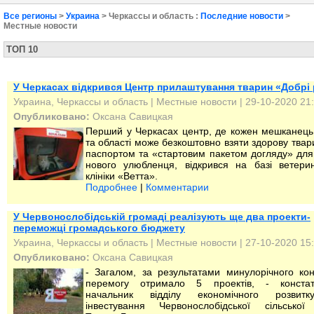
Все регионы
>
Украина
> Черкассы и область :
Последние новости
>
Местные новости
ТОП 10
У Черкасах відкрився Центр прилаштування тварин «Добрі 
Украина, Черкассы и область
|
Местные новости
| 29-10-2020 21
Опубликовано:
Оксана Савицкая
Перший у Черкасах центр, де кожен мешканець
та області може безкоштовно взяти здорову твари
паспортом та «стартовим пакетом догляду» для
нового улюбленця, відкрився на базі ветери
клініки «Ветта».
Подробнее
|
Комментарии
У Червонослобідській громаді реалізують ще два проекти-
переможці громадського бюджету
Украина, Черкассы и область
|
Местные новости
| 27-10-2020 15
Опубликовано:
Оксана Савицкая
- Загалом, за результатами минулорічного кон
перемогу отримало 5 проектів, - констат
начальник відділу економічного розвит
інвестування Червонослобідської сільської