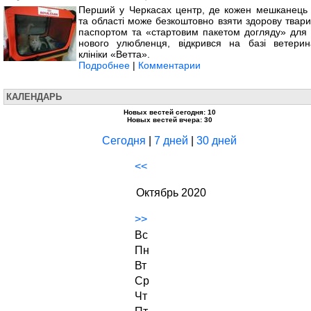
Перший у Черкасах центр, де кожен мешканець 
та області може безкоштовно взяти здорову твари
паспортом та «стартовим пакетом догляду» для 
нового улюбленця, відкрився на базі ветерин
клініки «Ветта».
Подробнее
|
Комментарии
КАЛЕНДАРЬ
Новых вестей сегодня: 10
Новых вестей вчера: 30
Сегодня
|
7 дней
|
30 дней
<<
Октябрь 2020
>>
Вс
Пн
Вт
Ср
Чт