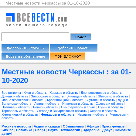
Местные новости Черкассы за 01-10-2020
Местные новости Черкассы : за 01-
10-2020
Все регионы
|
Киев и область
|
Харьков и область
|
Днепропетровск и область
|
Донецк и область
|
Запорожье и область
|
Винница и область
|
Житомир и область
|
Ивано Франковск и область
|
Кропивницкий и область
|
Луганск и область
|
Луцк и
Волынская область
|
Львов и область
|
Николаев и область
|
Одесса и область
|
Полтава и область
|
Ровно и область
|
Симферополь и Крым
|
Сумы и область
|
Тернополь и область
|
Ужгород и Закарпатская область
|
Херсон и область
|
Хмельницкий и область
|
Черкассы и область
|
Чернигов и область
|
Черновцы и
область
Местные новости
|
Акции и скидки
|
Объявления
|
Афиша
|
Пресс-релизы
|
Бизнес
|
Политика
|
Спорт
|
Наука
|
Технологии
|
Здоровье
|
Досуг
|
Помогите
детям!