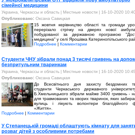
сімейної медицини
Украина, Черкассы и область
|
Местные новости
| 16-10-2020 10:4
Опубликовано:
Оксана Савицкая
15 жовтня керівництво області та громади уро
перерізало стрічку на дверях нової амбулат
побудованої за державною програмою "Дос
медицина" у селі Ярошівка Катеринопільського ра
Подробнее
|
Комментарии
Студенти ЧНУ зібрали понад 3 тисячі гривень на допо
безпритульним тваринкам
Украина, Черкассы и область
|
Местные новости
| 16-10-2020 10:4
Опубликовано:
Оксана Савицкая
До Всесвітнього дня захисту бездомних т
студенти Черкаського державного університет
Б.Хмельницького зібрали майже 3400 гривень - на
для травмованих та хворих тваринок, яких забира
вулиць і лікують волонтери благодійного 
«Життя».
Подробнее
|
Комментарии
У Степанецькій громаді облаштують кімнату для занят
розваг дітей з особливими потребами