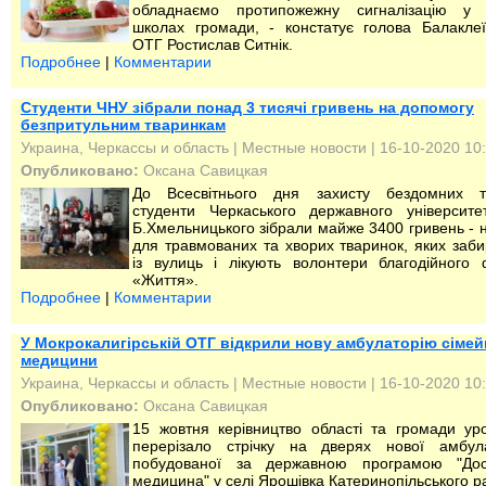
обладнаємо протипожежну сигналізацію у 
школах громади, - констатує голова Балаклеї
ОТГ Ростислав Ситнік.
Подробнее
|
Комментарии
Студенти ЧНУ зібрали понад 3 тисячі гривень на допомогу
безпритульним тваринкам
Украина, Черкассы и область
|
Местные новости
| 16-10-2020 10
Опубликовано:
Оксана Савицкая
До Всесвітнього дня захисту бездомних т
студенти Черкаського державного університе
Б.Хмельницького зібрали майже 3400 гривень - н
для травмованих та хворих тваринок, яких заб
із вулиць і лікують волонтери благодійного
«Життя».
Подробнее
|
Комментарии
У Мокрокалигірській ОТГ відкрили нову амбулаторію сімей
медицини
Украина, Черкассы и область
|
Местные новости
| 16-10-2020 10
Опубликовано:
Оксана Савицкая
15 жовтня керівництво області та громади ур
перерізало стрічку на дверях нової амбула
побудованої за державною програмою "Дос
медицина" у селі Ярошівка Катеринопільського р