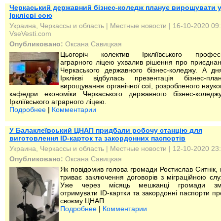
Черкаський державний бізнес-коледж планує вирощувати 
Ірклієві сою
Украина, Черкассы и область
|
Местные новости
| 16-10-2020 09:
VseVesti.com
Опубликовано:
Оксана Савицкая
Цьогоріч колектив Іркліївського професі
аграрного ліцею ухвалив рішення про приєдна
Черкаського державного бізнес-коледжу. А д
Ірклієві відбулась презентація бізнес-пла
вирощування органічної сої, розробленого наук
кафедри економіки Черкаського державного бізнес-коледж
Іркліївського аграрного ліцею.
Подробнее
|
Комментарии
У Балаклеївський ЦНАП придбали робочу станцію для
виготовлення ID-карток та закордонних паспортів
Украина, Черкассы и область
|
Местные новости
| 12-10-2020 23
Опубликовано:
Оксана Савицкая
Як повідомив голова громади Ростислав Ситнік, 
триває заключення договорів з міграційною сл
Уже через місяць мешканці громади зм
отримувати ID-картки та закордонні паспорти пр
своєму ЦНАП.
Подробнее
|
Комментарии