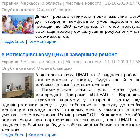
Украина, Черкассы и область
|
Местные новости
| 21-10-2020 17:4
Опубликовано:
Оксана Савицкая
Днями громада отримала новий шкільний авто
для створення комфортних умов підвезення до
громади до 250 школяриків. А тепер приступ
реалізації проекту облаштування ресурсної кімна
особливих дітей.
Подробнее
|
Комментарии
У Ротмістрівському ЦНАПі завершили ремонт
Украина, Черкассы и область
|
Местные новости
| 21-10-2020 17:5
Опубликовано:
Оксана Савицкая
А до нового року ЦНАП та 2 віддалені робочі 
адміністраторів у громаді будуть ще й з н
меблями та комп’ютерною технікою.
- Ротмістрівська сільська рада стала учас
міжнародної Програми «U-LEAD з Європою
отримала допомогу у створенні Центру на
адміністративних послуг - для забезпечення доступу до необх
мешканцям громади послуг в одному місці, у комфорті та про
умовах, - констатує голова Ротмістрівської ОТГ Володимир Ховайб
рамках Угоди про партнерство та співпрацю, наш ЦНАП та
віддалені робочі місця будуть забезпечені меблями та комп’ют
технікою.
Подробнее
|
Комментарии