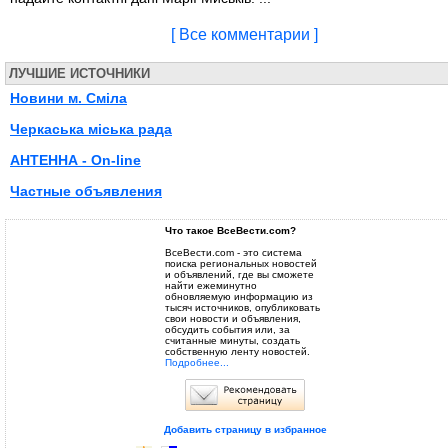
[ Все комментарии ]
ЛУЧШИЕ ИСТОЧНИКИ
Новини м. Сміла
Черкаська міська рада
АНТЕННА - On-line
Частные объявления
Что такое ВсеВести.com?
ВсеВести.com - это система
поиска региональных новостей
и объявлений, где вы сможете
найти ежеминутно
обновляемую информацию из
тысяч источников, опубликовать
свои новости и объявления,
обсудить события или, за
считанные минуты, создать
собственную ленту новостей.
Подробнее...
Добавить страницу в избранное