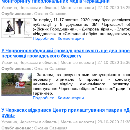
моніторингу гіперлокальних медіа Черкащини
Украина, Черкассы и область
|
Местные новости
| 27-10-2020 15:2
Опубликовано:
Оксана Савицкая
За період 11-17 жовтня 2020 року було дослідже
публікації у 5 друкованих ЗМІ Черкаської об
(«Вісник Городищини», «Дніпрова зірка», «Златок
«Надросся» та «Смілянські обрії», що видаються у
Подробнее
|
Комментарии
У Червонослобідській громаді реалізують ще два прое
переможці громадського бюджету
Украина, Черкассы и область
|
Местные новости
| 27-10-2020 15:3
Опубликовано:
Оксана Савицкая
- Загалом, за результатами минулорічного конк
перемогу отримало 5 проектів, - констат
начальник відділу економічного розвитк
інвестування Червонослобідської сільської ради 
Гартингер.
Подробнее
|
Комментарии
У Черкасах відкрився Центр прилаштування тварин «Д
руки»
Украина, Черкассы и область
|
Местные новости
| 29-10-2020 21:3
Опубликовано:
Оксана Савицкая