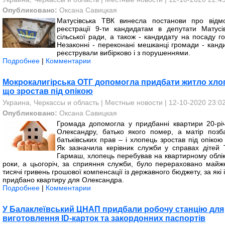
Опубликовано:
Оксана Савицкая
Матусівська ТВК винесла постанови про відм
реєстрації 9-ти кандидатам в депутати Матусів
сільської ради, а також - кандидату на посаду г
Незаконні - переконані мешканці громади - канди
реєстрували вибірково і з порушеннями.
Подробнее
|
Комментарии
Мокрокалигірська ОТГ допомогла придбати житло хло
що зростав під опікою
Украина, Черкассы и область
|
Местные новости
| 12-10-2020 23:0
Опубликовано:
Оксана Савицкая
Громада допомогла у придбанні квартири 20-рі
Олександру, батько якого помер, а матір позб
батьківських прав – і хлопець зростав під опікою 
Як зазначила керівник служби у справах дітей Т
Гармаш, хлопець перебував на квартирному облік
роки, а цьогоріч, за сприяння служби, було перераховано майж
тисячі гривень грошової компенсації із державного бюджету, за які 
придбано квартиру для Олександра.
Подробнее
|
Комментарии
У Балаклеївський ЦНАП придбали робочу станцію для
виготовлення ID-карток та закордонних паспортів