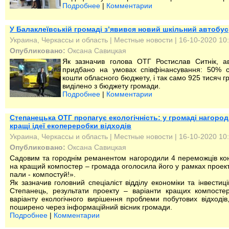
Подробнее
|
Комментарии
У Балаклеївській громаді з’явився новий шкільний автобус
Украина, Черкассы и область
|
Местные новости
| 16-10-2020 10
Опубликовано:
Оксана Савицкая
Як зазначив голова ОТГ Ростислав Ситнік, а
придбано на умовах співфінансування: 50% 
кошти обласного бюджету, і так само 925 тисяч г
виділено з бюджету громади.
Подробнее
|
Комментарии
Степанецька ОТГ пропагує екологічність: у громаді нагоро
кращі ідеї екопереробки відходів
Украина, Черкассы и область
|
Местные новости
| 16-10-2020 10
Опубликовано:
Оксана Савицкая
Садовим та городнім реманентом нагородили 4 переможців ко
на кращий компостер – громада оголосила його у рамках проек
пали - компостуй!».
Як зазначив головний спеціаліст відділу економіки та інвестиці
Степанець, результати проекту – варіанти кращих компостер
варіанту екологічного вирішення проблеми побутових відходів
поширено через інформаційний вісник громади.
Подробнее
|
Комментарии