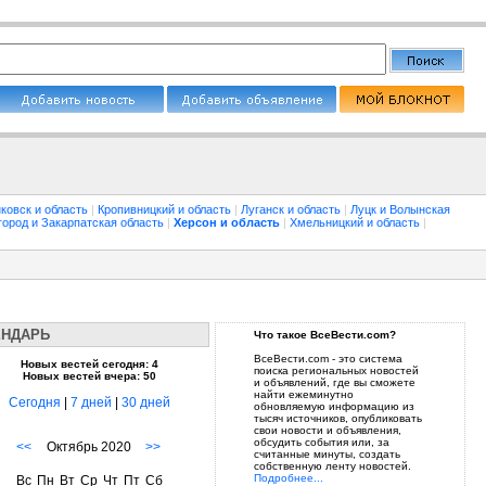
ковск и область
|
Кропивницкий и область
|
Луганск и область
|
Луцк и Волынская
город и Закарпатская область
|
Херсон и область
|
Хмельницкий и область
|
ЕНДАРЬ
Что такое ВсеВести.com?
ВсеВести.com - это система
Новых вестей сегодня: 4
поиска региональных новостей
Новых вестей вчера: 50
и объявлений, где вы сможете
найти ежеминутно
Сегодня
|
7 дней
|
30 дней
обновляемую информацию из
тысяч источников, опубликовать
свои новости и объявления,
обсудить события или, за
<<
Октябрь 2020
>>
считанные минуты, создать
собственную ленту новостей.
Подробнее...
Вс
Пн
Вт
Ср
Чт
Пт
Сб