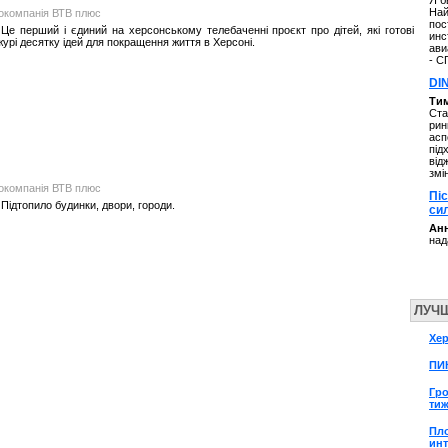
Я б
Най
іокомпанія ВТВ плюс
пос
е перший і єдиний на херсонському телебаченні проєкт про дітей, які готові
инс
урі десятку ідей для покращення життя в Херсоні.
ави
- С
DI
Ти
Ста
рин
асп
під
від
змі
іокомпанія ВТВ плюс
Пі
Підтопило будинки, двори, городи.
си
Анн
над
ЛУЧ
Хер
ПИК
Гр
тиж
Пл
инт