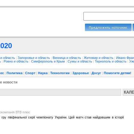
2020
 и область
|
Запорожье и область
|
Винница и область
|
Житомир и область
|
Ивано Фран
ть
|
Ровно и область
|
Симферополь и Крым
|
Сумы и область
|
Тернополь и область
|
Уж
ес
|
Политика
|
Спорт
|
Наука
|
Технологии
|
Здоровье
|
Досуг
|
Помогите детям!
е новости
КАЛ
іокомпанія ВТВ плюс
ру півфінальної серії чемпіонату України. Цей матч став найдовшим в історії