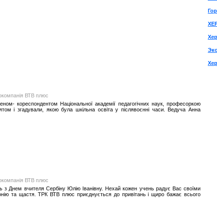
Го
ХЕ
Хер
Эко
Хер
іокомпанія ВТВ плюс
членом- кореспондентом Національної академії педагогічних наук, професоркою
ятом і згадували, якою була шкільна освіта у післявоєнні часи. Ведуча Анна
іокомпанія ВТВ плюс
ють з Днем вчителя Сербіну Юлію Іванівну. Нехай кожен учень радує Вас своїми
нію та щастя. ТРК ВТВ плюс приєднується до привітань і щиро бажає всього