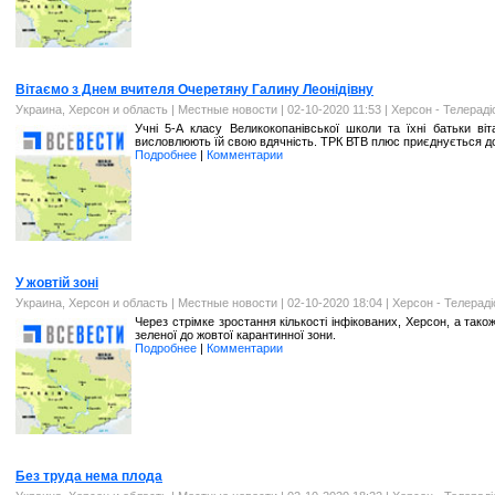
Вітаємо з Днем вчителя Очеретяну Галину Леонідівну
Украина, Херсон и область
|
Местные новости
| 02-10-2020 11:53 |
Херсон - Телерад
Учні 5-А класу Великокопанівської школи та їхні батьки в
висловлюють їй свою вдячність. ТРК ВТВ плюс приєднується до п
Подробнее
|
Комментарии
У жовтій зоні
Украина, Херсон и область
|
Местные новости
| 02-10-2020 18:04 |
Херсон - Телерад
Через стрімке зростання кількості інфікованих, Херсон, а тако
зеленої до жовтої карантинної зони.
Подробнее
|
Комментарии
Без труда нема плода