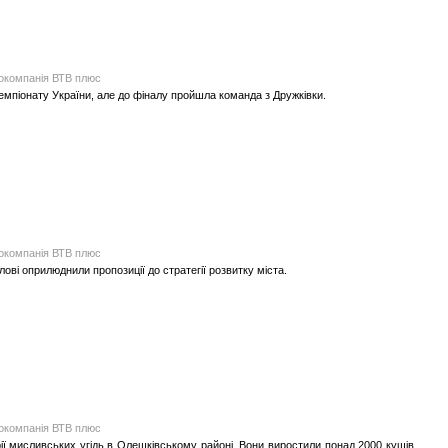
іокомпанія ВТВ плюс
чемпіонату України, але до фіналу пройшла команда з Дружківки.
іокомпанія ВТВ плюс
ві оприлюднили пропозиції до стратегії розвитку міста.
іокомпанія ВТВ плюс
ії мисливських угідь в Олешківському районі. Вони виростили понад 2000 кущів