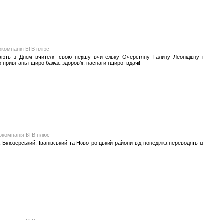
іокомпанія ВТВ плюс
ітають з Днем вчителя свою першу вчительку Очеретяну Галину Леонідівну і
ривітань і щиро бажає здоров’я, наснаги і щирої вдачі!
іокомпанія ВТВ плюс
ж Білозерський, Іванівський та Новотроїцький райони від понеділка переводять із