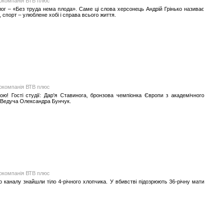
іокомпанія ВТВ плюс
алог – «Без труда нема плода». Саме ці слова херсонець Андрій Грінько називає
 спорт – улюблене хобі і справа всього життя.
іокомпанія ВТВ плюс
ю! Гості студії: Дар'я Ставинога, бронзова чемпіонка Європи з академічного
. Ведуча Олександра Бунчук.
іокомпанія ВТВ плюс
о каналу знайшли тіло 4-річного хлопчика. У вбивстві підозрюють 36-річну мати