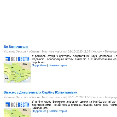
До Дня вчителя
Украина, Херсон и область
|
Местные новости
| 02-10-2020 11:33 |
Херсон - Телерад
У ранковій студії з доктором педагогічних наук, доктором, 
Євдакією Голобородько вітали вчителів з їх професійним св
Коробова
Подробнее
|
Комментарии
Вітаємо з Днем вчителя Сербіну Юлію Іванівну
Украина, Херсон и область
|
Местные новости
| 02-10-2020 11:50 |
Херсон - Телерад
Учні 5-А класу Великокопанівської школи та їхні батьки віта
досягненнями, нехай кожна близька людина дарує Вам гармо
найкращого.
Подробнее
|
Комментарии