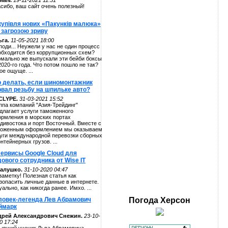
alv.
19-11-2021 11:51
сибо, ваш сайт очень полезный!
купівля нових «Пакунків малюка»
 загрозою зриву
га.
11-05-2021 18:00
поди... Неужели у нас не один процесс
обходится без коррупционных схем?
мально же выпускали эти бейби боксы
2020-го года. Что потом пошло не так?
ое ощуще. ...
о делать, если шиномонтажник
рвал резьбу на шпильке авто?
CLYPE.
31-03-2021 15:52
ппа компаний "Азия-Трейдинг"
длагает услуги таможенного
рмления в морских портах
дивостока и порт Восточный. Вместе с
оженным оформлением мы оказываем
уги международной перевозки сборных
онтейнерных грузов. ...
сервисы Google Cloud для
ового сотрудника от Wise IT
алушко.
31-10-2020 04:47
заметку! Полезная статья как
зопасить личные данные в интернете.
уально, как никогда ранее. Имхо. ...
ловек-легенда Лев Абрамович
Погода
Херсон
ймарк
дрей Александрович Снежин.
23-10-
0 17:24