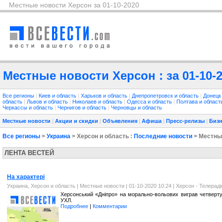
Местные новости Херсон за 01-10-2020
Местные новости Херсон : за 01-10-
Все регионы
|
Киев и область
|
Харьков и область
|
Днепропетровск и область
|
Донецк
область
|
Львов и область
|
Николаев и область
|
Одесса и область
|
Полтава и облас
Черкассы и область
|
Чернигов и область
|
Черновцы и область
Местные новости
|
Акции и скидки
|
Объявления
|
Афиша
|
Пресс-релизы
|
Бизн
Все регионы
>
Украина
> Херсон и область :
Последние новости
> Местны
ЛЕНТА ВЕСТЕЙ
На характері
Украина, Херсон и область
|
Местные новости
| 01-10-2020 10:24 |
Херсон - Телерад
Херсонський «Дніпро» на морально-вольових виграв четверту г
УХЛ.
Подробнее
|
Комментарии