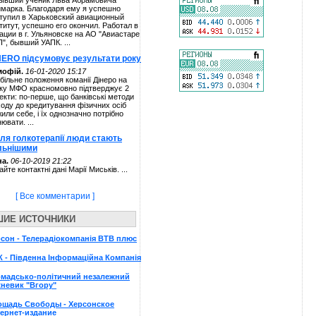
ывший ученик Льва Абрамовича
марка. Благодаря ему я успешно
тупил в Харьковский авиационный
титут, успешно его окончил. Работал в
ации в г. Ульяновске на АО "Авиастаре
П", бывший УАПК. ...
NERO підсумовує результати року
мофій.
16-01-2020 15:17
більне положення команії Дінеро на
ку МФО красномовно підтверджує 2
екти: по-перше, що банківські методи
ходу до кредитування фізичних осіб
жили себе, і їх однозначно потрібно
нювати. ...
сля голкотерапії люди стають
льнішими
а.
06-10-2019 21:22
айте контактні дані Марії Миськів. ...
[ Все комментарии ]
ШИЕ ИСТОЧНИКИ
сон - Телерадіокомпанія ВТВ плюс
 - Південна Інформаційна Компанія
омадсько-політичний незалежний
невик "Вгору"
ощадь Свободы - Херсонское
ернет-издание