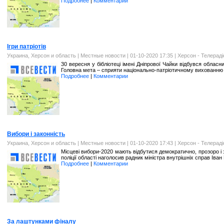
Подробнее
|
Комментарии
Ігри патріотів
Украина, Херсон и область
|
Местные новости
| 01-10-2020 17:35 |
Херсон - Телерад
30 вересня у бібліотеці імені Дніпрової Чайки відбувся облас
Головна мета – сприяти національно-патріотичному вихованню ш
Подробнее
|
Комментарии
Вибори і законність
Украина, Херсон и область
|
Местные новости
| 01-10-2020 17:43 |
Херсон - Телерад
Місцеві вибори-2020 мають відбутися демократично, прозоро і 
поліції області наголосив радник міністра внутрішніх справ Іван
Подробнее
|
Комментарии
За лаштунками фіналу