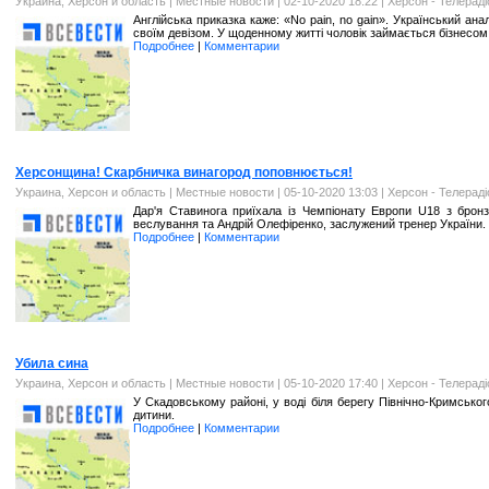
Украина, Херсон и область
|
Местные новости
| 02-10-2020 18:22 |
Херсон - Телерад
Англійська приказка каже: «No pain, no gain». Український ан
своїм девізом. У щоденному житті чоловік займається бізнесом,
Подробнее
|
Комментарии
Херсонщина! Скарбничка винагород поповнюється!
Украина, Херсон и область
|
Местные новости
| 05-10-2020 13:03 |
Херсон - Телерад
Дар'я Ставинога приїхала із Чемпіонату Европи U18 з бронзо
веслування та Андрій Олефіренко, заслужений тренер України
Подробнее
|
Комментарии
Убила сина
Украина, Херсон и область
|
Местные новости
| 05-10-2020 17:40 |
Херсон - Телерад
У Скадовському районі, у воді біля берегу Північно-Кримськог
дитини.
Подробнее
|
Комментарии