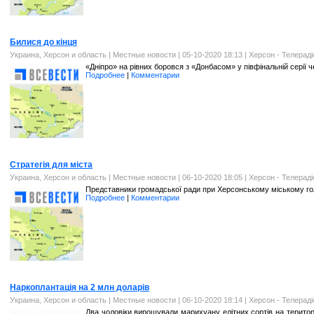
Билися до кінця
Украина, Херсон и область
|
Местные новости
| 05-10-2020 18:13 |
Херсон - Телерад
«Дніпро» на рівних боровся з «Донбасом» у півфінальній серії 
Подробнее
|
Комментарии
Стратегія для міста
Украина, Херсон и область
|
Местные новости
| 06-10-2020 18:05 |
Херсон - Телерад
Представники громадської ради при Херсонському міському голо
Подробнее
|
Комментарии
Наркоплантація на 2 млн доларів
Украина, Херсон и область
|
Местные новости
| 06-10-2020 18:14 |
Херсон - Телерад
Два чоловіки вирощували марихуану елітних сортів на територ