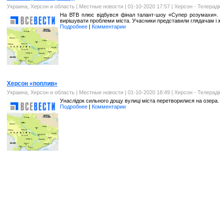
Украина, Херсон и область
|
Местные новости
| 01-10-2020 17:57 |
Херсон - Телерад
На ВТВ плюс відбувся фінал талант-шоу «Супер розумахи». Ц
вирішувати проблеми міста. Учасники представили глядачам і ж
Подробнее
|
Комментарии
Херсон «поплив»
Украина, Херсон и область
|
Местные новости
| 01-10-2020 18:49 |
Херсон - Телерад
Унаслідок сильного дощу вулиці міста перетворилися на озера. 
Подробнее
|
Комментарии