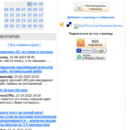
01
02
03
04
05
06
07
08
09
10
11
12
13
14
15
16
17
Добавить страницу в избранное
18
19
20
21
22
23
24
25
26
27
28
29
30
31
Подписаться на эту страницу
МЕНТАРИИ
[ Все комментарии ]
овоград-25: история в погонах
елец.
15-08-2023 08:45
зь там осталась, а не офицеры.. ...
вищення кваліфікації вчителів
лайн: оптимальний вибір
теринаШ.
23-02-2023 10:52
адьте зручний LMS для викладання
айн, бажано не англомовний. . ...
ly Group Ukraine
enue17Ru.
21-10-2022 14:16
 кажется это очень хорошая идея.
ностью с Вами соглашусь.
дачу едут на одной ноге!
 на этом испытания пенсионеров
 заканчиваются – впереди пешие
рш-броски по 3-5 километров