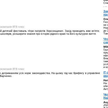
ОbM
Спа
. ...
За
під
Оль
Гос
не 
іокомпанія ВТВ плюс
Нор
до 
ний дитячий фестиваль «Ігри патріотів Херсонщини». Захід проводять вже вп’яте.
Так
колярів, розширити знання про історію рідного краю та його культурне життя.
Чт
со
MS
Гру
пре
офо
Вла
там
усл
и к
іокомпанія ВТВ плюс
IT 
з дотриманням усіх норм законодавства. На цьому під час брифінгу в управлінні
ряд
 Варченко.
Нат
На 
обе
Акт
Че
На
Ан
202