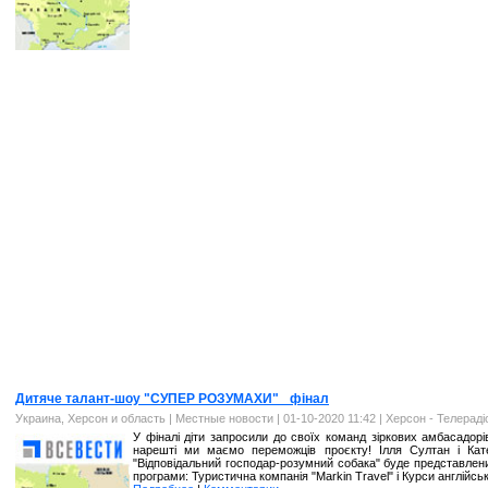
Дитяче талант-шоу "СУПЕР РОЗУМАХИ"_ фінал
Украина, Херсон и область
|
Местные новости
| 01-10-2020 11:42 |
Херсон - Телерад
У фіналі діти запросили до своїх команд зіркових амбасадорів,
нарешті ми маємо переможців проєкту! Ілля Султан і Кат
"Відповідальний господар-розумний собака" буде представлен
програми: Туристична компанія "Markin Travel" і Курси англійсь