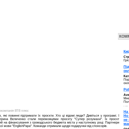
КОМ
Кир
Стр
Гря
Під
он
Ка
Пор
онл
Pol
Av
Мне
Пол
. ...
іокомпанія ВТВ плюс
На 
 які повинні підтримати їх проєкти. Хто ці відомі люди? Дивіться у програмі. І
Но
ерина Величенко стали переможцями проєкту "Супер розумахи". Їх проєкт
не
ий на фінансування з громадського бюджета міста у наступному році. Партнери
ма
кої мови "EnglishPapa". Команди отримали щедрі подарунки від спонсорів.