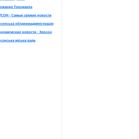
рожанин Горожанка
РСОН - Самые свежие новости
сонська облдержадміністрація
номические новости - Херсон
сонська міська рада