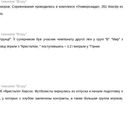
 тижневик "Вгору"
иоров. Соревнования проводились в комплексе «Универсиада». 261 боксёр из
ло
 тижневик "Вгору"
укції". Її суперником був учасник чемпіонату другої ліги у групі "Б" "Мир" з
ці зіграли з "Кристалом, " поступившись – 1:2 і виграли у "Гірник
 тижневик "Вгору"
К «Кристалл» Херсон. Футболисты вернулись из отпуска и начали подготовку к
 у которых с клубом заключены контракты, а также большая группа игроков,