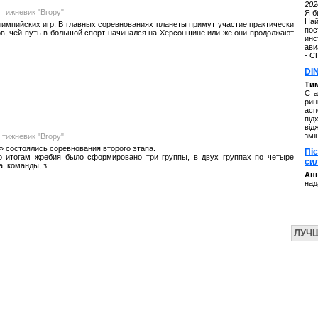
202
 тижневик "Вгору"
Я б
Най
импийских игр. В главных соревнованиях планеты примут участие практически
пос
ов, чей путь в большой спорт начинался на Херсонщине или же они продолжают
инс
ави
- С
DI
Ти
Ста
рин
асп
під
від
змі
 тижневик "Вгору"
» состоялись соревнования второго этапа.
Пі
о итогам жребия было сформировано три группы, в двух группах по четыре
си
а, команды, з
Анн
над
ЛУЧ