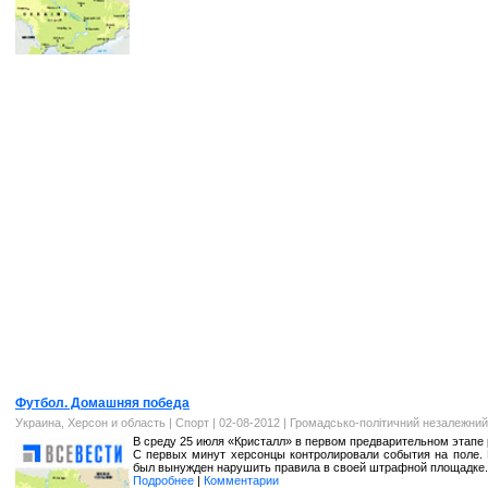
Футбол. Домашняя победа
Украина, Херсон и область
|
Спорт
| 02-08-2012 |
Громадсько-політичний незалежний
В среду 25 июля «Кристалл» в первом предварительном этапе
С первых минут херсонцы контролировали события на поле. 
был вынужден нарушить правила в своей штрафной площадке.
Подробнее
|
Комментарии