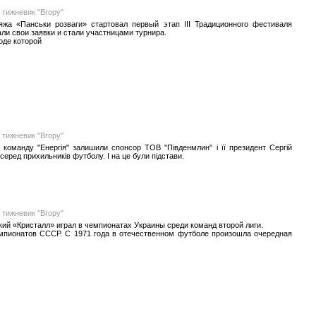
 тижневик "Вгору"
жа «Панськи розваги» стартовал первый этап III Традиционного фестиваля
ли свои заявки и стали участницами турнира.
оде которой
 тижневик "Вгору"
у команду "Енергія" залишили спонсор ТОВ "Південмлин" і її президент Сергій
еред прихильників футболу. І на це були підстави.
 тижневик "Вгору"
кий «Кристалл» играл в чемпионатах Украины среди команд второй лиги.
чемпионатов СССР. С 1971 года в отечественном футболе произошла очередная