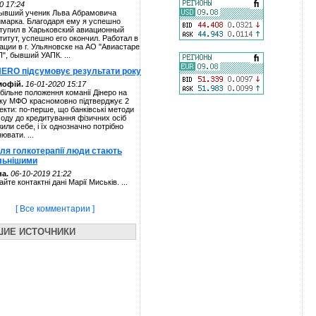
0 17:24
ывший ученик Льва Абрамовича
марка. Благодаря ему я успешно
тупил в Харьковский авиационный
титут, успешно его окончил. Работал в
ации в г. Ульяновске на АО "Авиастаре
П", бывший УАПК. ...
NERO підсумовує результати року
мофій.
16-01-2020 15:17
більне положення команії Дінеро на
ку МФО красномовно підтверджує 2
екти: по-перше, що банківські методи
ходу до кредитування фізичних осіб
жили себе, і їх однозначно потрібно
нювати. ...
сля голкотерапії люди стають
льнішими
а.
06-10-2019 21:22
айте контактні дані Марії Миськів. ...
[ Все комментарии ]
ШИЕ ИСТОЧНИКИ