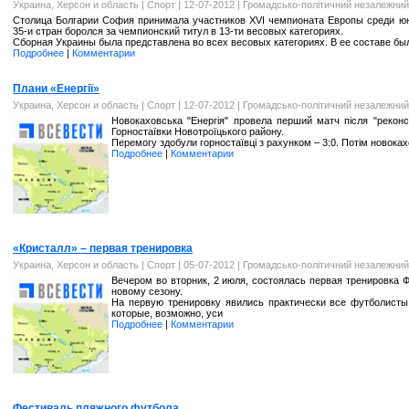
Украина, Херсон и область
|
Спорт
| 12-07-2012 |
Громадсько-політичний незалежний
Столица Болгарии София принимала участников XVI чемпионата Европы среди юн
35-и стран боролся за чемпионский титул в 13-ти весовых категориях.
Сборная Украины была представлена во всех весовых категориях. В ее составе бы
Подробнее
|
Комментарии
Плани «Енергії»
Украина, Херсон и область
|
Спорт
| 12-07-2012 |
Громадсько-політичний незалежний
Новокаховська "Енергія" провела перший матч після "реконстр
Горностаївки Новотроїцького району.
Перемогу здобули горностаївці з рахунком – 3:0. Потім новокахов
Подробнее
|
Комментарии
«Кристалл» – первая тренировка
Украина, Херсон и область
|
Спорт
| 05-07-2012 |
Громадсько-політичний незалежний
Вечером во вторник, 2 июля, состоялась первая тренировка Ф
новому сезону.
На первую тренировку явились практически все футболисты,
которые, возможно, уси
Подробнее
|
Комментарии
Фестиваль пляжного футбола