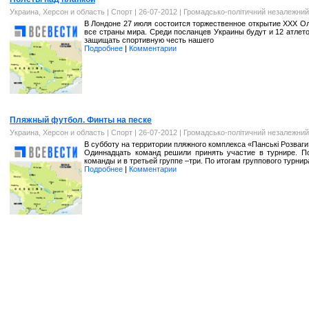
Украина, Херсон и область
|
Спорт
| 26-07-2012 |
Громадсько-політичний незалежний
В Лондоне 27 июля состоится торжественное открытие ХХХ Ол
все страны мира. Среди посланцев Украины будут и 12 атлет
защищать спортивную честь нашего
Подробнее
|
Комментарии
Пляжный футбол. Финты на песке
Украина, Херсон и область
|
Спорт
| 26-07-2012 |
Громадсько-політичний незалежний
В субботу на территории пляжного комплекса «Панські Розваги
Одиннадцать команд решили принять участие в турнире. П
команды и в третьей группе –три. По итогам группового турнир
Подробнее
|
Комментарии