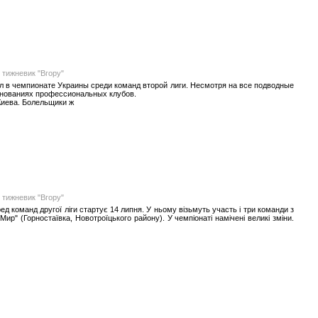
 тижневик "Вгору"
л в чемпионате Украины среди команд второй лиги. Несмотря на все подводные
внованиях профессиональных клубов.
Киева. Болельщики ж
 тижневик "Вгору"
д команд другої ліги стартує 14 липня. У ньому візьмуть участь і три команди з
Мир" (Горностаївка, Новотроїцького району). У чемпіонаті намічені великі зміни.