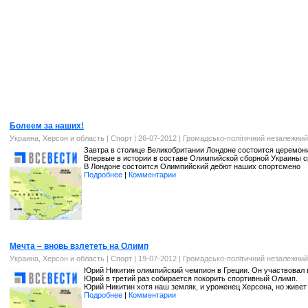
Болеем за наших!
Украина, Херсон и область
|
Спорт
| 26-07-2012 |
Громадсько-політичний незалежний
Завтра в столице Великобритании Лондоне состоится церемон
Впервые в истории в составе Олимпийской сборной Украины с
В Лондоне состоится Олимпийский дебют наших спортсмено
Подробнее
|
Комментарии
Мечта – вновь взлететь на Олимп
Украина, Херсон и область
|
Спорт
| 19-07-2012 |
Громадсько-політичний незалежний
Юрий Никитин олимпийский чемпион в Греции. Он участвовал в
Юрий в третий раз собирается покорить спортивный Олимп.
Юрий Никитин хотя наш земляк, и уроженец Херсона, но живет 
Подробнее
|
Комментарии