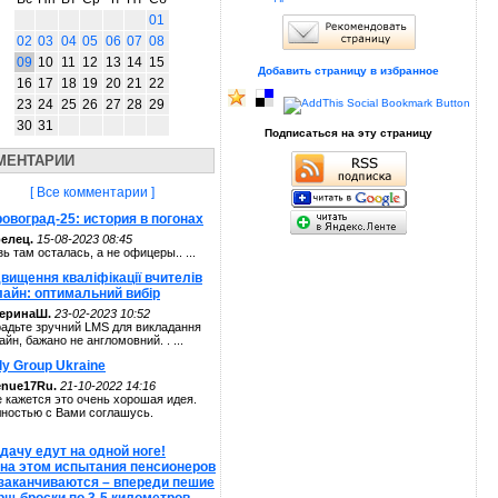
01
02
03
04
05
06
07
08
09
10
11
12
13
14
15
Добавить страницу в избранное
16
17
18
19
20
21
22
23
24
25
26
27
28
29
30
31
Подписаться на эту страницу
МЕНТАРИИ
[ Все комментарии ]
овоград-25: история в погонах
елец.
15-08-2023 08:45
зь там осталась, а не офицеры.. ...
вищення кваліфікації вчителів
лайн: оптимальний вибір
теринаШ.
23-02-2023 10:52
адьте зручний LMS для викладання
айн, бажано не англомовний. . ...
ly Group Ukraine
enue17Ru.
21-10-2022 14:16
 кажется это очень хорошая идея.
ностью с Вами соглашусь.
дачу едут на одной ноге!
 на этом испытания пенсионеров
 заканчиваются – впереди пешие