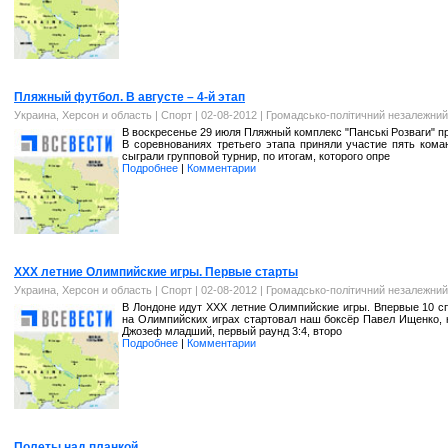
Пляжный футбол. В августе – 4-й этап
Украина, Херсон и область
|
Спорт
| 02-08-2012 |
Громадсько-політичний незалежний
В воскресенье 29 июля Пляжный комплекс "Панські Розваги" пр
В соревнованиях третьего этапа приняли участие пять коман
сыграли групповой турнир, по итогам, которого опре
Подробнее
|
Комментарии
XXX летние Олимпийские игры. Первые старты
Украина, Херсон и область
|
Спорт
| 02-08-2012 |
Громадсько-політичний незалежний
В Лондоне идут XXX летние Олимпийские игры. Впервые 10 с
на Олимпийских играх стартовал наш боксёр Павел Ищенко, к
Джозеф младший, первый раунд 3:4, второ
Подробнее
|
Комментарии
Полеты над планкой