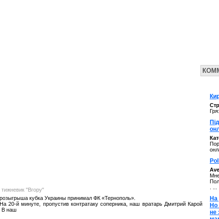
КОМ
Кир
Стр
Гря
Під
он
Ка
Пор
онл
Pol
Av
Мне
Пол
. ...
 тижневик "Вгору"
 розыгрыша кубка Украины принимал ФК «Тернополь».
На 
На 20-й минуте, пропустив контратаку соперника, наш вратарь Дмитрий Карой
Но
 В наш
не