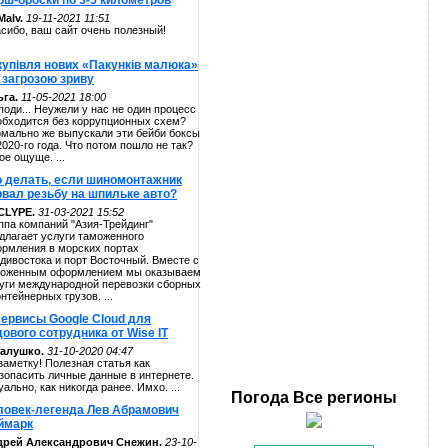
рш-броски по 3-5 километров
alv.
19-11-2021 11:51
сибо, ваш сайт очень полезный!
купівля нових «Пакунків малюка»
 загрозою зриву
га.
11-05-2021 18:00
поди... Неужели у нас не один процесс
обходится без коррупционных схем?
мально же выпускали эти бейби боксы
2020-го года. Что потом пошло не так?
ое ощуще. ...
о делать, если шиномонтажник
рвал резьбу на шпильке авто?
CLYPE.
31-03-2021 15:52
ппа компаний "Азия-Трейдинг"
длагает услуги таможенного
рмления в морских портах
дивостока и порт Восточный. Вместе с
оженным оформлением мы оказываем
уги международной перевозки сборных
онтейнерных грузов. ...
сервисы Google Cloud для
ового сотрудника от Wise IT
алушко.
31-10-2020 04:47
заметку! Полезная статья как
зопасить личные данные в интернете.
уально, как никогда ранее. Имхо. ...
Погода
Все регионы
ловек-легенда Лев Абрамович
ймарк
дрей Александрович Снежин.
23-10-