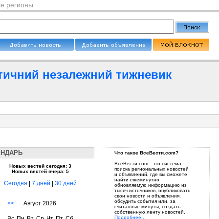
се регионы
ітичний незалежний тижневик
ЕНДАРЬ
Что такое ВсеВести.com?
ВсеВести.com - это система
Новых вестей сегодня: 3
поиска региональных новостей
Новых вестей вчера: 5
и объявлений, где вы сможете
найти ежеминутно
Сегодня
|
7 дней
|
30 дней
обновляемую информацию из
тысяч источников, опубликовать
свои новости и объявления,
обсудить события или, за
<<
Август 2026
считанные минуты, создать
собственную ленту новостей.
Подробнее...
Вс
Пн
Вт
Ср
Чт
Пт
Сб