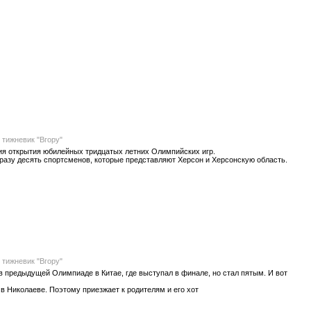
 тижневик "Вгору"
ия открытия юбилейных тридцатых летних Олимпийских игр.
разу десять спортсменов, которые представляют Херсон и Херсонскую область.
 тижневик "Вгору"
 предыдущей Олимпиаде в Китае, где выступал в финале, но стал пятым. И вот
в Николаеве. Поэтому приезжает к родителям и его хот