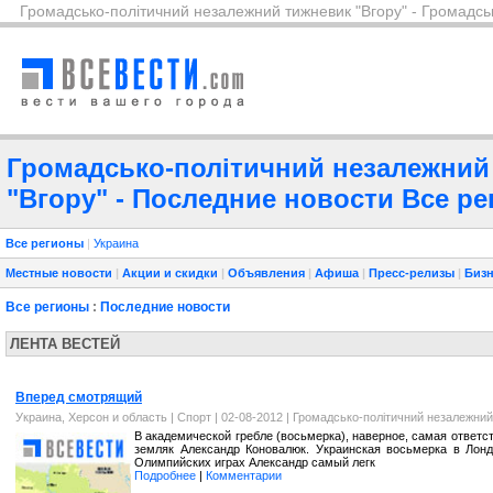
Громадсько-політичний незалежний тижневик "Вгору" - Громадсь
Громадсько-політичний незалежний 
"Вгору" - Последние новости Все ре
Все регионы
|
Украина
Местные новости
|
Акции и скидки
|
Объявления
|
Афиша
|
Пресс-релизы
|
Бизн
Все регионы
:
Последние новости
ЛЕНТА ВЕСТЕЙ
Вперед смотрящий
Украина, Херсон и область
|
Спорт
| 02-08-2012 |
Громадсько-політичний незалежний
В академической гребле (восьмерка), наверное, самая ответст
земляк Александр Коновалюк. Украинская восьмерка в Лонд
Олимпийских играх Александр самый легк
Подробнее
|
Комментарии