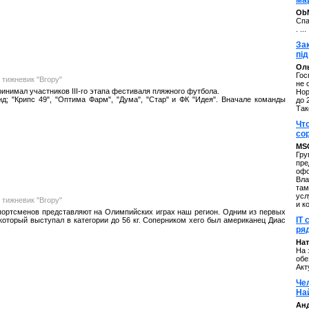
ма
ОbM
Спа
. ...
За
під
Оль
Гос
 тижневик "Вгору"
не 
инимал участников III-го этапа фестиваля пляжного футбола.
Нор
д; "Крипс 49", "Оптима Фарм", "Дума", "Стар" и ФК "Идея". Вначале команды
до 
Так
Чт
со
MS
Гру
пре
офо
Вла
там
усл
 тижневик "Вгору"
и к
портсменов представляют на Олимпийских играх наш регион. Одним из первых
IT 
оторый выступал в категории до 56 кг. Соперником хего был американец Диас
ряд
Нат
На 
обе
Акт
Че
На
Ан