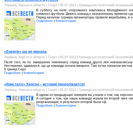
Украина, Херсон и область
|
Спорт
| 05-07-2012 |
Громадсько-політичний незалежний
В субботу на поле спортивного комплекса Молодёжного пля
пляжного футбола. Девять команд к назначенному времени сда
Перед началом турнира организаторы провели жеребьёвку, в х
Подробнее
|
Комментарии
«Енергія» ще не вмерла
Украина, Херсон и область
|
Спорт
| 05-07-2012 |
Громадсько-політичний незалежний
Після того, як по завершенні чемпіонату серед команд другої ліги новокаховськ
Нестеренко, здавалося, що ця команда почала вмирати. Такі чутки поповзли містом с
Її тренер Сергі
Подробнее
|
Комментарии
«Кристалл» Херсон – история продолжается!
Украина, Херсон и область
|
Спорт
| 05-07-2012 |
Громадсько-політичний незалежний
В одном из предыдущих номеров вы узнали о том, как херсонс
А сегодня о том, как наша команда играла во второй лиге 
реорганизация, в результате которой была сф
Подробнее
|
Комментарии