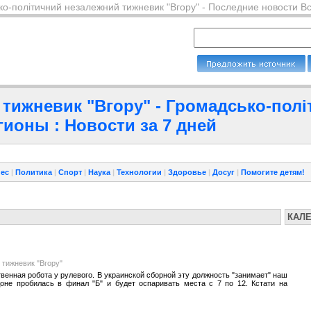
ко-політичний незалежний тижневик "Вгору" - Последние новости В
тижневик "Вгору" - Громадсько-пол
гионы : Новости за 7 дней
ес
|
Политика
|
Спорт
|
Наука
|
Технологии
|
Здоровье
|
Досуг
|
Помогите детям!
КАЛ
 тижневик "Вгору"
венная робота у рулевого. В украинской сборной эту должность "занимает" наш
оне пробилась в финал "Б" и будет оспаривать места с 7 по 12. Кстати на