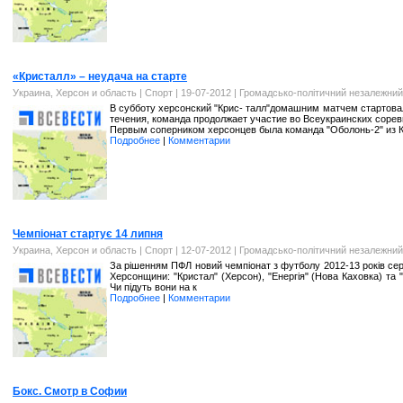
«Кристалл» – неудача на старте
Украина, Херсон и область
|
Спорт
| 19-07-2012 |
Громадсько-політичний незалежний
В субботу херсонский "Крис- талл"домашним матчем стартова
течения, команда продолжает участие во Всеукраинских соре
Первым соперником херсонцев была команда "Оболонь-2" из 
Подробнее
|
Комментарии
Чемпіонат стартує 14 липня
Украина, Херсон и область
|
Спорт
| 12-07-2012 |
Громадсько-політичний незалежний
За рішенням ПФЛ новий чемпіонат з футболу 2012-13 років сере
Херсонщини: "Кристал" (Херсон), "Енергія" (Нова Каховка) та "
Чи підуть вони на к
Подробнее
|
Комментарии
Бокс. Смотр в Софии