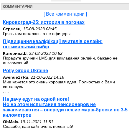
КОММЕНТАРИИ
[ Все комментарии ]
Кировоград-25: история в погонах
Стрелец.
15-08-2023 08:45
Грязь там осталась, а не офицеры.. ...
Підвищення кваліфікації вчителів онлайн:
оптимальний вибір
КатеринаШ.
23-02-2023 10:52
Порадьте зручний LMS для викладання онлайн, бажано не
англомовний. . ...
Polly Group Ukraine
Avenue17Ru.
21-10-2022 14:16
Мне кажется это очень хорошая идея. Полностью с Вами
соглашусь.
. ...
На дачу едут на одной ноге!
Но на этом испытания пенсионеров не
заканчиваются – впереди пешие марш-броски по 3-5
километров
ОbMalv.
19-11-2021 11:51
Спасибо, ваш сайт очень полезный!
. ...