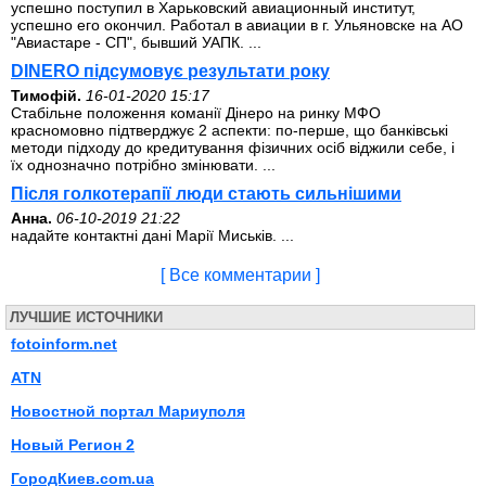
успешно поступил в Харьковский авиационный институт,
успешно его окончил. Работал в авиации в г. Ульяновске на АО
"Авиастаре - СП", бывший УАПК. ...
DINERO підсумовує результати року
Тимофій.
16-01-2020 15:17
Стабільне положення команії Дінеро на ринку МФО
красномовно підтверджує 2 аспекти: по-перше, що банківські
методи підходу до кредитування фізичних осіб віджили себе, і
їх однозначно потрібно змінювати. ...
Після голкотерапії люди стають сильнішими
Анна.
06-10-2019 21:22
надайте контактні дані Марії Миськів. ...
[ Все комментарии ]
ЛУЧШИЕ ИСТОЧНИКИ
fotoinform.net
ATN
Новостной портал Мариуполя
Новый Регион 2
ГородКиев.com.ua