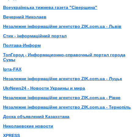
Всеукраїнська тижнева газета "Сіверщина"
Вечерний Николаев
Незалежне інформаційне агентство ZIK.com.ua - Львів
Стик - інформаційний портал
Полтава-Информ
ТопГород - Информационно-справочный портал города
Сумы
Ірта-FAX
Незалежне інформаційне агентство ZIK.com.ua - Луцьк
UkrNews24 - Новости Украины и мира
Незалежне інформаційне агентство ZIK.com.ua - Рівне
Незалежне інформаційне агентство ZIK.com.ua - Тернопіль
Доска объявлений Казахстана
Николаевские новости
XPRESS