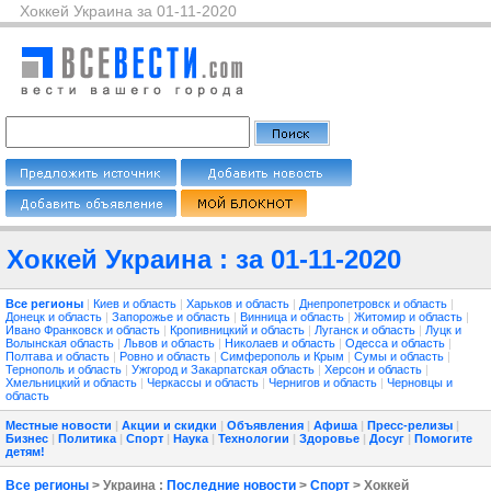
Хоккей Украина за 01-11-2020
Хоккей Украина : за 01-11-2020
Все регионы
|
Киев и область
|
Харьков и область
|
Днепропетровск и область
|
Донецк и область
|
Запорожье и область
|
Винница и область
|
Житомир и область
|
Ивано Франковск и область
|
Кропивницкий и область
|
Луганск и область
|
Луцк и
Волынская область
|
Львов и область
|
Николаев и область
|
Одесса и область
|
Полтава и область
|
Ровно и область
|
Симферополь и Крым
|
Сумы и область
|
Тернополь и область
|
Ужгород и Закарпатская область
|
Херсон и область
|
Хмельницкий и область
|
Черкассы и область
|
Чернигов и область
|
Черновцы и
область
Местные новости
|
Акции и скидки
|
Объявления
|
Афиша
|
Пресс-релизы
|
Бизнес
|
Политика
|
Спорт
|
Наука
|
Технологии
|
Здоровье
|
Досуг
|
Помогите
детям!
Все регионы
> Украина :
Последние новости
>
Спорт
> Хоккей