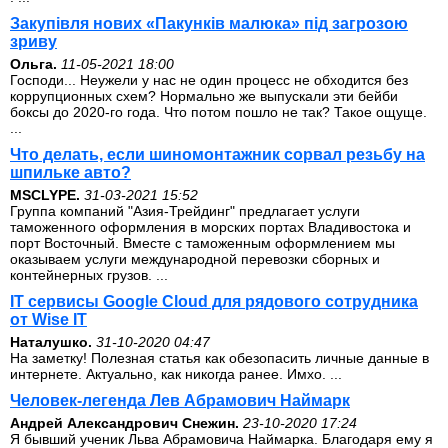
Закупівля нових «Пакунків малюка» під загрозою
зриву
Ольга.
11-05-2021 18:00
Господи... Неужели у нас не один процесс не обходится без
коррупционных схем? Нормально же выпускали эти бейби
боксы до 2020-го года. Что потом пошло не так? Такое ощуще.
...
Что делать, если шиномонтажник сорвал резьбу на
шпильке авто?
MSCLYPE.
31-03-2021 15:52
Группа компаний "Азия-Трейдинг" предлагает услуги
таможенного оформления в морских портах Владивостока и
порт Восточный. Вместе с таможенным оформлением мы
оказываем услуги международной перевозки сборных и
контейнерных грузов. ...
IT сервисы Google Cloud для рядового сотрудника
от Wise IT
Наталушко.
31-10-2020 04:47
На заметку! Полезная статья как обезопасить личные данные в
интернете. Актуально, как никогда ранее. Имхо. ...
Человек-легенда Лев Абрамович Наймарк
Андрей Александрович Снежин.
23-10-2020 17:24
Я бывший ученик Льва Абрамовича Наймарка. Благодаря ему я