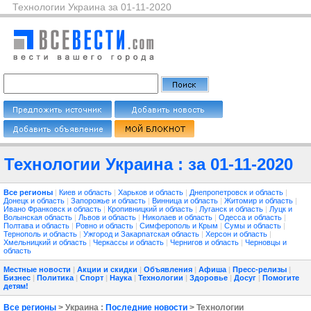
Технологии Украина за 01-11-2020
Технологии Украина : за 01-11-2020
Все регионы
|
Киев и область
|
Харьков и область
|
Днепропетровск и область
|
Донецк и область
|
Запорожье и область
|
Винница и область
|
Житомир и область
|
Ивано Франковск и область
|
Кропивницкий и область
|
Луганск и область
|
Луцк и
Волынская область
|
Львов и область
|
Николаев и область
|
Одесса и область
|
Полтава и область
|
Ровно и область
|
Симферополь и Крым
|
Сумы и область
|
Тернополь и область
|
Ужгород и Закарпатская область
|
Херсон и область
|
Хмельницкий и область
|
Черкассы и область
|
Чернигов и область
|
Черновцы и
область
Местные новости
|
Акции и скидки
|
Объявления
|
Афиша
|
Пресс-релизы
|
Бизнес
|
Политика
|
Спорт
|
Наука
|
Технологии
|
Здоровье
|
Досуг
|
Помогите
детям!
Все регионы
> Украина :
Последние новости
> Технологии