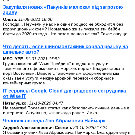
Закупівля нових «Пакунків малюка» під загрозою
зриву
Ольга.
11-05-2021 18:00
Господи... Неужели у нас не один процесс не обходится без
коррупционных схем? Нормально же выпускали эти бейби
боксы до 2020-го года. Что потом пошло не так? Такое ощуще.
...
Что делать, если шиномонтажник сорвал резьбу на
шпильке авто?
MSCLYPE.
31-03-2021 15:52
Группа компаний "Азия-Трейдинг" предлагает услуги
таможенного оформления в морских портах Владивостока и
порт Восточный. Вместе с таможенным оформлением мы
оказываем услуги международной перевозки сборных и
контейнерных грузов. ...
IT сервисы Google Cloud для рядового сотрудника
от Wise IT
Наталушко.
31-10-2020 04:47
На заметку! Полезная статья как обезопасить личные данные в
интернете. Актуально, как никогда ранее. Имхо. ...
Человек-легенда Лев Абрамович Наймарк
Андрей Александрович Снежин.
23-10-2020 17:24
Я бывший ученик Льва Абрамовича Наймарка. Благодаря ему я