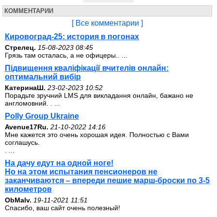
КОММЕНТАРИИ
[ Все комментарии ]
Кировоград-25: история в погонах
Стрелец.
15-08-2023 08:45
Грязь там осталась, а не офицеры.. ...
Підвищення кваліфікації вчителів онлайн:
оптимальний вибір
КатеринаШ.
23-02-2023 10:52
Порадьте зручний LMS для викладання онлайн, бажано не
англомовний. . ...
Polly Group Ukraine
Avenue17Ru.
21-10-2022 14:16
Мне кажется это очень хорошая идея. Полностью с Вами
соглашусь.
. ...
На дачу едут на одной ноге!
Но на этом испытания пенсионеров не
заканчиваются – впереди пешие марш-броски по 3-5
километров
ОbMalv.
19-11-2021 11:51
Спасибо, ваш сайт очень полезный!
. ...