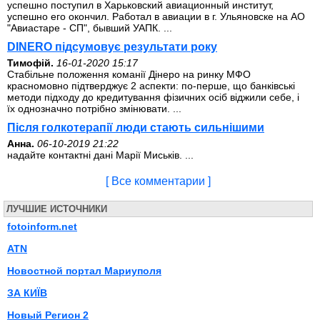
успешно поступил в Харьковский авиационный институт,
успешно его окончил. Работал в авиации в г. Ульяновске на АО
"Авиастаре - СП", бывший УАПК. ...
DINERO підсумовує результати року
Тимофій.
16-01-2020 15:17
Стабільне положення команії Дінеро на ринку МФО
красномовно підтверджує 2 аспекти: по-перше, що банківські
методи підходу до кредитування фізичних осіб віджили себе, і
їх однозначно потрібно змінювати. ...
Після голкотерапії люди стають сильнішими
Анна.
06-10-2019 21:22
надайте контактні дані Марії Миськів. ...
[ Все комментарии ]
ЛУЧШИЕ ИСТОЧНИКИ
fotoinform.net
ATN
Новостной портал Мариуполя
ЗА КИЇВ
Новый Регион 2