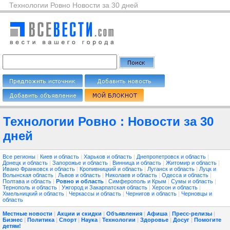
Технологии Ровно Новости за 30 дней
Технологии Ровно : Новости за 30
дней
Все регионы
|
Киев и область
|
Харьков и область
|
Днепропетровск и область
|
Донецк и область
|
Запорожье и область
|
Винница и область
|
Житомир и область
|
Ивано Франковск и область
|
Кропивницкий и область
|
Луганск и область
|
Луцк и
Волынская область
|
Львов и область
|
Николаев и область
|
Одесса и область
|
Полтава и область
|
Ровно и область
|
Симферополь и Крым
|
Сумы и область
|
Тернополь и область
|
Ужгород и Закарпатская область
|
Херсон и область
|
Хмельницкий и область
|
Черкассы и область
|
Чернигов и область
|
Черновцы и
область
Местные новости
|
Акции и скидки
|
Объявления
|
Афиша
|
Пресс-релизы
|
Бизнес
|
Политика
|
Спорт
|
Наука
|
Технологии
|
Здоровье
|
Досуг
|
Помогите
детям!