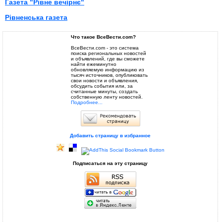
Газета "Рівне вечірнє"
Рівненська газета
Что такое ВсеВести.com?
ВсеВести.com - это система
поиска региональных новостей
и объявлений, где вы сможете
найти ежеминутно
обновляемую информацию из
тысяч источников, опубликовать
свои новости и объявления,
обсудить события или, за
считанные минуты, создать
собственную ленту новостей.
Подробнее...
Добавить страницу в избранное
Подписаться на эту страницу