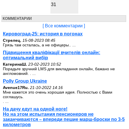
31
КОММЕНТАРИИ
[ Все комментарии ]
Кировоград-25: история в погонах
Стрелец.
15-08-2023 08:45
Грязь там осталась, а не офицеры.. ...
Підвищення кваліфікації вчителів онлайн:
оптимальний вибір
КатеринаШ.
23-02-2023 10:52
Порадьте зручний LMS для викладання онлайн, бажано не
англомовний. . ...
Polly Group Ukraine
Avenue17Ru.
21-10-2022 14:16
Мне кажется это очень хорошая идея. Полностью с Вами
соглашусь.
. ...
На дачу едут на одной ноге!
Но на этом испытания пенсионеров не
заканчиваются – впереди пешие марш-броски по 3-5
километров