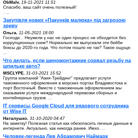
ОbMalv.
19-11-2021 11:51
Спасибо, ваш сайт очень полезный!
. ...
Закупівля нових «Пакунків малюка» під загрозою
зриву
Ольга.
11-05-2021 18:00
Господи... Неужели у нас не один процесс не обходится без
коррупционных схем? Нормально же выпускали эти бейби
боксы до 2020-го года. Что потом пошло не так? Такое ощуще.
...
Что делать, если шиномонтажник сорвал резьбу на
шпильке авто?
MSCLYPE.
31-03-2021 15:52
Группа компаний "Азия-Трейдинг" предлагает услуги
таможенного оформления в морских портах Владивостока и
порт Восточный. Вместе с таможенным оформлением мы
оказываем услуги международной перевозки сборных и
контейнерных грузов. ...
IT сервисы Google Cloud для рядового сотрудника
от Wise IT
Наталушко.
31-10-2020 04:47
На заметку! Полезная статья как обезопасить личные данные в
интернете. Актуально, как никогда ранее. Имхо. ...
Человек-легенда Лев Абрамович Наймарк