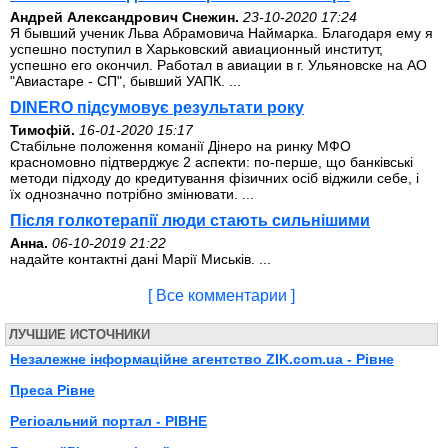
Андрей Александрович Снежин.
23-10-2020 17:24
Я бывший ученик Льва Абрамовича Наймарка. Благодаря ему я
успешно поступил в Харьковский авиационный институт,
успешно его окончил. Работал в авиации в г. Ульяновске на АО
"Авиастаре - СП", бывший УАПК. ...
DINERO підсумовує результати року
Тимофій.
16-01-2020 15:17
Стабільне положення команії Дінеро на ринку МФО
красномовно підтверджує 2 аспекти: по-перше, що банківські
методи підходу до кредитування фізичних осіб віджили себе, і
їх однозначно потрібно змінювати. ...
Після голкотерапії люди стають сильнішими
Анна.
06-10-2019 21:22
надайте контактні дані Марії Миськів. ...
[ Все комментарии ]
ЛУЧШИЕ ИСТОЧНИКИ
Незалежне інформаційне агентство ZIK.com.ua - Рівне
Преса Рівне
Регiоальний портал - РIВНЕ