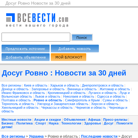
Досуг Ровно Новости за 30 дней
Досуг Ровно : Новости за 30 дней
Все регионы
|
Киев и область
|
Харьков и область
|
Днепропетровск и область
|
Донецк и область
|
Запорожье и область
|
Винница и область
|
Житомир и область
|
Ивано Франковск и область
|
Кропивницкий и область
|
Луганск и область
|
Луцк и
Волынская область
|
Львов и область
|
Николаев и область
|
Одесса и область
|
Полтава и область
|
Ровно и область
|
Симферополь и Крым
|
Сумы и область
|
Тернополь и область
|
Ужгород и Закарпатская область
|
Херсон и область
|
Хмельницкий и область
|
Черкассы и область
|
Чернигов и область
|
Черновцы и
область
Местные новости
|
Акции и скидки
|
Объявления
|
Афиша
|
Пресс-релизы
|
Бизнес
|
Политика
|
Спорт
|
Наука
|
Технологии
|
Здоровье
|
Досуг
|
Помогите
детям!
Все регионы
>
Украина
> Ровно и область :
Последние новости
> Досуг