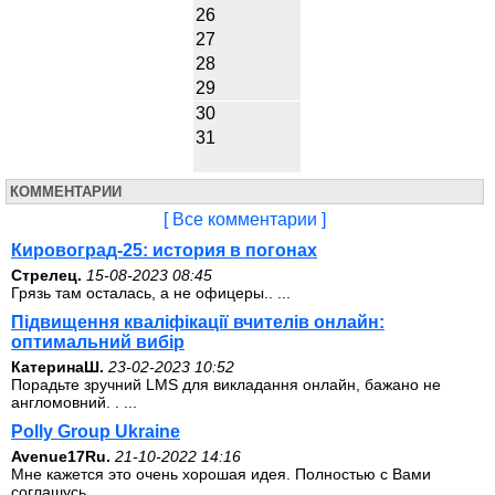
26
27
28
29
30
31
КОММЕНТАРИИ
[ Все комментарии ]
Кировоград-25: история в погонах
Стрелец.
15-08-2023 08:45
Грязь там осталась, а не офицеры.. ...
Підвищення кваліфікації вчителів онлайн:
оптимальний вибір
КатеринаШ.
23-02-2023 10:52
Порадьте зручний LMS для викладання онлайн, бажано не
англомовний. . ...
Polly Group Ukraine
Avenue17Ru.
21-10-2022 14:16
Мне кажется это очень хорошая идея. Полностью с Вами
соглашусь.