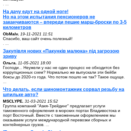
. ...
На дачу едут на одной ноге!
Но на этом испытания пенсионеров не
заканчиваются – впереди пешие марш-броски по 3-5
километров
ОbMalv.
19-11-2021 11:51
Спасибо, ваш сайт очень полезный!
. ...
Закупівля нових «Пакунків малюка» під загрозою
зриву
Ольга.
11-05-2021 18:00
Господи... Неужели у нас не один процесс не обходится без
коррупционных схем? Нормально же выпускали эти бейби
боксы до 2020-го года. Что потом пошло не так? Такое ощуще.
...
Что делать, если шиномонтажник сорвал резьбу на
шпильке авто?
MSCLYPE.
31-03-2021 15:52
Группа компаний "Азия-Трейдинг" предлагает услуги
таможенного оформления в морских портах Владивостока и
порт Восточный. Вместе с таможенным оформлением мы
оказываем услуги международной перевозки сборных и
контейнерных грузов. ...