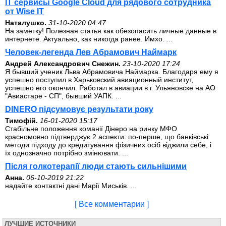
IT сервисы Google Cloud для рядового сотрудника
от Wise IT
Наталушко.
31-10-2020 04:47
На заметку! Полезная статья как обезопасить личные данные в
интернете. Актуально, как никогда ранее. Имхо. ...
Человек-легенда Лев Абрамович Наймарк
Андрей Александрович Снежин.
23-10-2020 17:24
Я бывший ученик Льва Абрамовича Наймарка. Благодаря ему я
успешно поступил в Харьковский авиационный институт,
успешно его окончил. Работал в авиации в г. Ульяновске на АО
"Авиастаре - СП", бывший УАПК. ...
DINERO підсумовує результати року
Тимофій.
16-01-2020 15:17
Стабільне положення команії Дінеро на ринку МФО
красномовно підтверджує 2 аспекти: по-перше, що банківські
методи підходу до кредитування фізичних осіб віджили себе, і
їх однозначно потрібно змінювати. ...
Після голкотерапії люди стають сильнішими
Анна.
06-10-2019 21:22
надайте контактні дані Марії Миськів. ...
[ Все комментарии ]
ЛУЧШИЕ ИСТОЧНИКИ