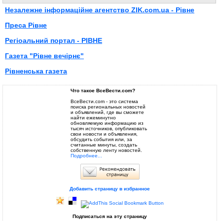
Незалежне інформаційне агентство ZIK.com.ua - Рівне
Преса Рівне
Регiоальний портал - РIВНЕ
Газета "Рівне вечірнє"
Рівненська газета
Что такое ВсеВести.com?
ВсеВести.com - это система
поиска региональных новостей
и объявлений, где вы сможете
найти ежеминутно
обновляемую информацию из
тысяч источников, опубликовать
свои новости и объявления,
обсудить события или, за
считанные минуты, создать
собственную ленту новостей.
Подробнее...
Добавить страницу в избранное
Подписаться на эту страницу