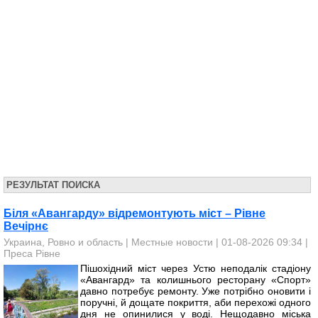
РЕЗУЛЬТАТ ПОИСКА
Біля «Авангарду» відремонтують міст – Рівне
Вечірнє
Украина, Ровно и область
|
Местные новости
| 01-08-2026 09:34 |
Преса Рівне
Пішохідний міст через Устю неподалік стадіону
«Авангард» та колишнього ресторану «Спорт»
давно потребує ремонту. Уже потрібно оновити і
поручні, й дощате покриття, аби перехожі одного
дня не опинилися у воді. Нещодавно міська