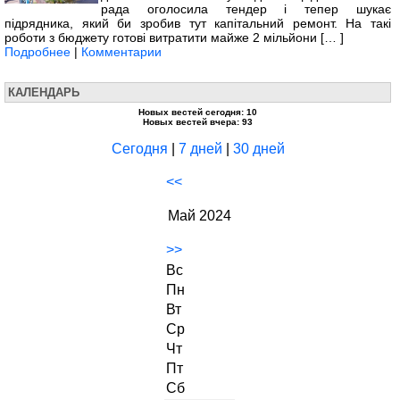
рада оголосила тендер і тепер шукає
підрядника, який би зробив тут капітальний ремонт. На такі
роботи з бюджету готові витратити майже 2 мільйони [… ]
Подробнее
|
Комментарии
КАЛЕНДАРЬ
Новых вестей сегодня: 10
Новых вестей вчера: 93
Сегодня
|
7 дней
|
30 дней
<<
Май 2024
>>
Вс
Пн
Вт
Ср
Чт
Пт
Сб