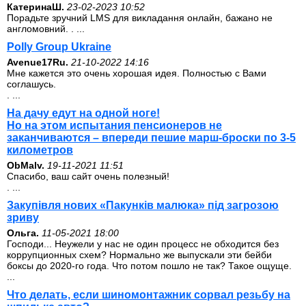
КатеринаШ.
23-02-2023 10:52
Порадьте зручний LMS для викладання онлайн, бажано не
англомовний. . ...
Polly Group Ukraine
Avenue17Ru.
21-10-2022 14:16
Мне кажется это очень хорошая идея. Полностью с Вами
соглашусь.
. ...
На дачу едут на одной ноге!
Но на этом испытания пенсионеров не
заканчиваются – впереди пешие марш-броски по 3-5
километров
ОbMalv.
19-11-2021 11:51
Спасибо, ваш сайт очень полезный!
. ...
Закупівля нових «Пакунків малюка» під загрозою
зриву
Ольга.
11-05-2021 18:00
Господи... Неужели у нас не один процесс не обходится без
коррупционных схем? Нормально же выпускали эти бейби
боксы до 2020-го года. Что потом пошло не так? Такое ощуще.
...
Что делать, если шиномонтажник сорвал резьбу на