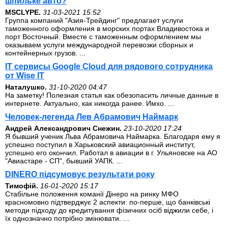
шпильке авто?
MSCLYPE.
31-03-2021 15:52
Группа компаний "Азия-Трейдинг" предлагает услуги
таможенного оформления в морских портах Владивостока и
порт Восточный. Вместе с таможенным оформлением мы
оказываем услуги международной перевозки сборных и
контейнерных грузов. ...
IT сервисы Google Cloud для рядового сотрудника
от Wise IT
Наталушко.
31-10-2020 04:47
На заметку! Полезная статья как обезопасить личные данные в
интернете. Актуально, как никогда ранее. Имхо. ...
Человек-легенда Лев Абрамович Наймарк
Андрей Александрович Снежин.
23-10-2020 17:24
Я бывший ученик Льва Абрамовича Наймарка. Благодаря ему я
успешно поступил в Харьковский авиационный институт,
успешно его окончил. Работал в авиации в г. Ульяновске на АО
"Авиастаре - СП", бывший УАПК. ...
DINERO підсумовує результати року
Тимофій.
16-01-2020 15:17
Стабільне положення команії Дінеро на ринку МФО
красномовно підтверджує 2 аспекти: по-перше, що банківські
методи підходу до кредитування фізичних осіб віджили себе, і
їх однозначно потрібно змінювати. ...