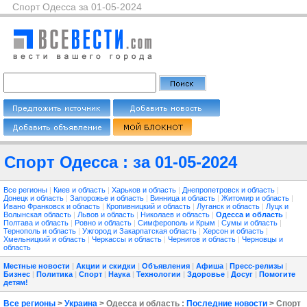
Спорт Одесса за 01-05-2024
Спорт Одесса : за 01-05-2024
Все регионы
|
Киев и область
|
Харьков и область
|
Днепропетровск и область
|
Донецк и область
|
Запорожье и область
|
Винница и область
|
Житомир и область
|
Ивано Франковск и область
|
Кропивницкий и область
|
Луганск и область
|
Луцк и
Волынская область
|
Львов и область
|
Николаев и область
|
Одесса и область
|
Полтава и область
|
Ровно и область
|
Симферополь и Крым
|
Сумы и область
|
Тернополь и область
|
Ужгород и Закарпатская область
|
Херсон и область
|
Хмельницкий и область
|
Черкассы и область
|
Чернигов и область
|
Черновцы и
область
Местные новости
|
Акции и скидки
|
Объявления
|
Афиша
|
Пресс-релизы
|
Бизнес
|
Политика
|
Спорт
|
Наука
|
Технологии
|
Здоровье
|
Досуг
|
Помогите
детям!
Все регионы
>
Украина
> Одесса и область :
Последние новости
> Спорт