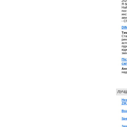
202
Я б
Най
пос
инс
ави
- С
DI
Ти
Ста
рин
асп
під
від
змі
Пі
си
Анн
над
ЛУЧ
Нез
ZIK
Boa
Spe
Зах