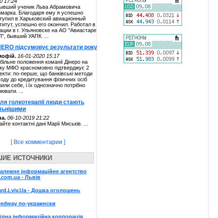
0 17:24
ывший ученик Льва Абрамовича
марка. Благодаря ему я успешно
тупил в Харьковский авиационный
титут, успешно его окончил. Работал в
ации в г. Ульяновске на АО "Авиастаре
П", бывший УАПК. ...
NERO підсумовує результати року
мофій.
16-01-2020 15:17
більне положення команії Дінеро на
ку МФО красномовно підтверджує 2
екти: по-перше, що банківські методи
ходу до кредитування фізичних осіб
жили себе, і їх однозначно потрібно
нювати. ...
сля голкотерапії люди стають
льнішими
а.
06-10-2019 21:22
айте контактні дані Марії Миськів. ...
[ Все комментарии ]
ШИЕ ИСТОЧНИКИ
алежне інформаційне агентство
.com.ua - Львів
rd.Lviv.Ua - Дошка оголошень
edway по-украински
ідна інформаційна корпорація