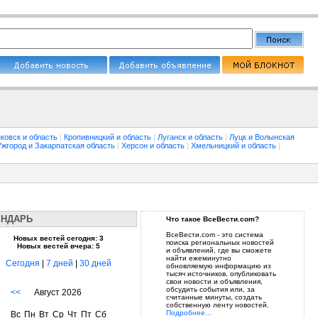
ковск и область
|
Кропивницкий и область
|
Луганск и область
|
Луцк и Волынская
Ужгород и Закарпатская область
|
Херсон и область
|
Хмельницкий и область
|
ЕНДАРЬ
Что такое ВсеВести.com?
ВсеВести.com - это система
Новых вестей сегодня: 3
поиска региональных новостей
Новых вестей вчера: 5
и объявлений, где вы сможете
найти ежеминутно
Сегодня
|
7 дней
|
30 дней
обновляемую информацию из
тысяч источников, опубликовать
свои новости и объявления,
обсудить события или, за
<<
Август 2026
считанные минуты, создать
собственную ленту новостей.
Подробнее...
Вс
Пн
Вт
Ср
Чт
Пт
Сб