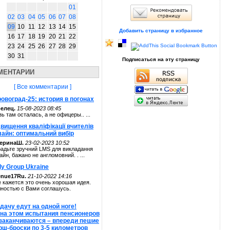
01
02
03
04
05
06
07
08
09
10
11
12
13
14
15
Добавить страницу в избранное
16
17
18
19
20
21
22
23
24
25
26
27
28
29
30
31
Подписаться на эту страницу
МЕНТАРИИ
[ Все комментарии ]
овоград-25: история в погонах
елец.
15-08-2023 08:45
зь там осталась, а не офицеры.. ...
вищення кваліфікації вчителів
лайн: оптимальний вибір
теринаШ.
23-02-2023 10:52
адьте зручний LMS для викладання
айн, бажано не англомовний. . ...
ly Group Ukraine
enue17Ru.
21-10-2022 14:16
 кажется это очень хорошая идея.
ностью с Вами соглашусь.
дачу едут на одной ноге!
 на этом испытания пенсионеров
 заканчиваются – впереди пешие
рш-броски по 3-5 километров