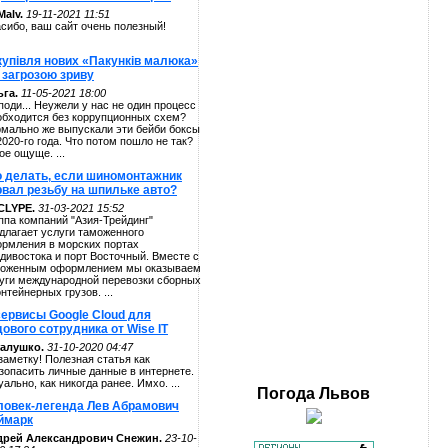
alv.
19-11-2021 11:51
сибо, ваш сайт очень полезный!
купівля нових «Пакунків малюка»
 загрозою зриву
га.
11-05-2021 18:00
поди... Неужели у нас не один процесс
обходится без коррупционных схем?
мально же выпускали эти бейби боксы
2020-го года. Что потом пошло не так?
ое ощуще. ...
о делать, если шиномонтажник
рвал резьбу на шпильке авто?
CLYPE.
31-03-2021 15:52
ппа компаний "Азия-Трейдинг"
длагает услуги таможенного
рмления в морских портах
дивостока и порт Восточный. Вместе с
оженным оформлением мы оказываем
уги международной перевозки сборных
онтейнерных грузов. ...
сервисы Google Cloud для
ового сотрудника от Wise IT
алушко.
31-10-2020 04:47
заметку! Полезная статья как
зопасить личные данные в интернете.
уально, как никогда ранее. Имхо. ...
Погода
Львов
ловек-легенда Лев Абрамович
ймарк
дрей Александрович Снежин.
23-10-