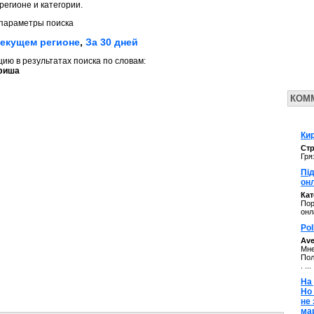
регионе и категории.
параметры поиска
текущем регионе
,
За 30 дней
ю в результатах поиска по словам:
фиша
КОМ
Кир
Стр
Гря
Під
он
Ка
Пор
онл
Pol
Av
Мне
Пол
. ...
На 
Но
не
ма