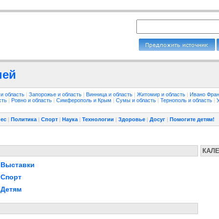
ней
 и область
|
Запорожье и область
|
Винница и область
|
Житомир и область
|
Ивано Фран
сть
|
Ровно и область
|
Симферополь и Крым
|
Сумы и область
|
Тернополь и область
|
ес
|
Политика
|
Спорт
|
Наука
|
Технологии
|
Здоровье
|
Досуг
|
Помогите детям!
КАЛ
Выставки
Спорт
Детям