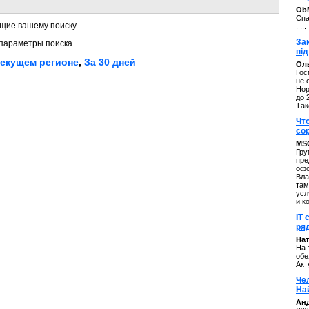
ОbM
Спа
щие вашему поиску.
. ...
За
параметры поиска
під
текущем регионе
,
За 30 дней
Оль
Гос
не 
Нор
до 
Так
Чт
со
MS
Гру
пре
офо
Вла
там
усл
и к
IT 
ряд
Нат
На 
обе
Акт
Че
На
Ан