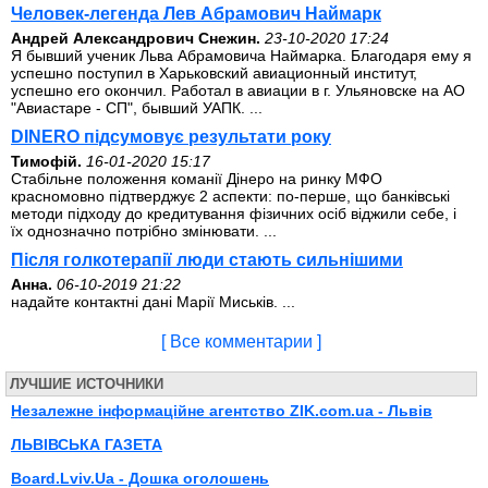
Человек-легенда Лев Абрамович Наймарк
Андрей Александрович Снежин.
23-10-2020 17:24
Я бывший ученик Льва Абрамовича Наймарка. Благодаря ему я
успешно поступил в Харьковский авиационный институт,
успешно его окончил. Работал в авиации в г. Ульяновске на АО
"Авиастаре - СП", бывший УАПК. ...
DINERO підсумовує результати року
Тимофій.
16-01-2020 15:17
Стабільне положення команії Дінеро на ринку МФО
красномовно підтверджує 2 аспекти: по-перше, що банківські
методи підходу до кредитування фізичних осіб віджили себе, і
їх однозначно потрібно змінювати. ...
Після голкотерапії люди стають сильнішими
Анна.
06-10-2019 21:22
надайте контактні дані Марії Миськів. ...
[ Все комментарии ]
ЛУЧШИЕ ИСТОЧНИКИ
Незалежне інформаційне агентство ZIK.com.ua - Львів
ЛЬВІВСЬКА ГАЗЕТА
Board.Lviv.Ua - Дошка оголошень