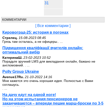
31
КОММЕНТАРИИ
[ Все комментарии ]
Кировоград-25: история в погонах
Стрелец.
15-08-2023 08:45
Грязь там осталась, а не офицеры.. ...
Підвищення кваліфікації вчителів онлайн:
оптимальний вибір
КатеринаШ.
23-02-2023 10:52
Порадьте зручний LMS для викладання онлайн, бажано не
англомовний. . ...
Polly Group Ukraine
Avenue17Ru.
21-10-2022 14:16
Мне кажется это очень хорошая идея. Полностью с Вами
соглашусь.
. ...
На дачу едут на одной ноге!
Но на этом испытания пенсионеров не
заканчиваются – впереди пешие марш-броски по 3-5