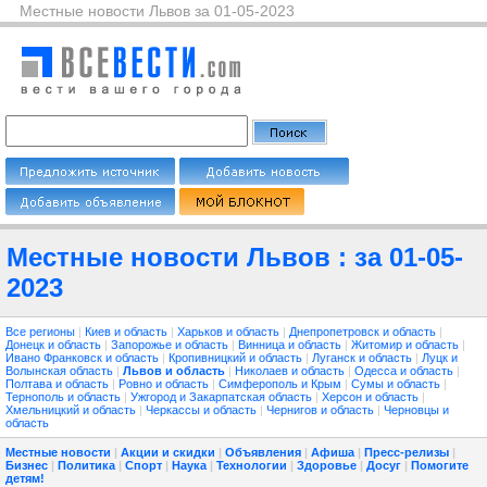
Местные новости Львов за 01-05-2023
Местные новости Львов : за 01-05-
2023
Все регионы
|
Киев и область
|
Харьков и область
|
Днепропетровск и область
|
Донецк и область
|
Запорожье и область
|
Винница и область
|
Житомир и область
|
Ивано Франковск и область
|
Кропивницкий и область
|
Луганск и область
|
Луцк и
Волынская область
|
Львов и область
|
Николаев и область
|
Одесса и область
|
Полтава и область
|
Ровно и область
|
Симферополь и Крым
|
Сумы и область
|
Тернополь и область
|
Ужгород и Закарпатская область
|
Херсон и область
|
Хмельницкий и область
|
Черкассы и область
|
Чернигов и область
|
Черновцы и
область
Местные новости
|
Акции и скидки
|
Объявления
|
Афиша
|
Пресс-релизы
|
Бизнес
|
Политика
|
Спорт
|
Наука
|
Технологии
|
Здоровье
|
Досуг
|
Помогите
детям!