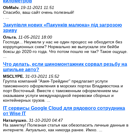
километров
ОbMalv.
19-11-2021 11:51
Спасибо, ваш сайт очень полезный!
. ...
Закупівля нових «Пакунків малюка» під загрозою
зриву
Ольга.
11-05-2021 18:00
Господи... Неужели у нас не один процесс не обходится без
коррупционных схем? Нормально же выпускали эти бейби
боксы до 2020-го года. Что потом пошло не так? Такое ощуще.
...
Что делать, если шиномонтажник сорвал резьбу на
шпильке авто?
MSCLYPE.
31-03-2021 15:52
Группа компаний "Азия-Трейдинг" предлагает услуги
таможенного оформления в морских портах Владивостока и
порт Восточный. Вместе с таможенным оформлением мы
оказываем услуги международной перевозки сборных и
контейнерных грузов. ...
IT сервисы Google Cloud для рядового сотрудника
от Wise IT
Наталушко.
31-10-2020 04:47
На заметку! Полезная статья как обезопасить личные данные в
интернете. Актуально, как никогда ранее. Имхо. ...