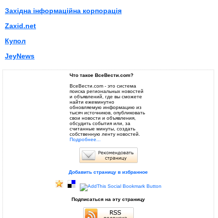
Західна інформаційна корпорація
Zaxid.net
Купол
JeyNews
Что такое ВсеВести.com?
ВсеВести.com - это система
поиска региональных новостей
и объявлений, где вы сможете
найти ежеминутно
обновляемую информацию из
тысяч источников, опубликовать
свои новости и объявления,
обсудить события или, за
считанные минуты, создать
собственную ленту новостей.
Подробнее...
Добавить страницу в избранное
Подписаться на эту страницу