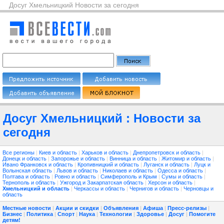
Досуг Хмельницкий Новости за сегодня
Досуг Хмельницкий : Новости за
сегодня
Все регионы
|
Киев и область
|
Харьков и область
|
Днепропетровск и область
|
Донецк и область
|
Запорожье и область
|
Винница и область
|
Житомир и область
|
Ивано Франковск и область
|
Кропивницкий и область
|
Луганск и область
|
Луцк и
Волынская область
|
Львов и область
|
Николаев и область
|
Одесса и область
|
Полтава и область
|
Ровно и область
|
Симферополь и Крым
|
Сумы и область
|
Тернополь и область
|
Ужгород и Закарпатская область
|
Херсон и область
|
Хмельницкий и область
|
Черкассы и область
|
Чернигов и область
|
Черновцы и
область
Местные новости
|
Акции и скидки
|
Объявления
|
Афиша
|
Пресс-релизы
|
Бизнес
|
Политика
|
Спорт
|
Наука
|
Технологии
|
Здоровье
|
Досуг
|
Помогите
детям!