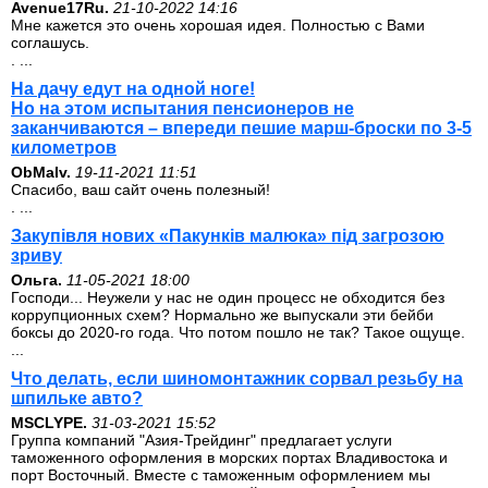
Avenue17Ru.
21-10-2022 14:16
Мне кажется это очень хорошая идея. Полностью с Вами
соглашусь.
. ...
На дачу едут на одной ноге!
Но на этом испытания пенсионеров не
заканчиваются – впереди пешие марш-броски по 3-5
километров
ОbMalv.
19-11-2021 11:51
Спасибо, ваш сайт очень полезный!
. ...
Закупівля нових «Пакунків малюка» під загрозою
зриву
Ольга.
11-05-2021 18:00
Господи... Неужели у нас не один процесс не обходится без
коррупционных схем? Нормально же выпускали эти бейби
боксы до 2020-го года. Что потом пошло не так? Такое ощуще.
...
Что делать, если шиномонтажник сорвал резьбу на
шпильке авто?
MSCLYPE.
31-03-2021 15:52
Группа компаний "Азия-Трейдинг" предлагает услуги
таможенного оформления в морских портах Владивостока и
порт Восточный. Вместе с таможенным оформлением мы