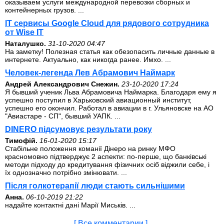
оказываем услуги международной перевозки сборных и
контейнерных грузов. ...
IT сервисы Google Cloud для рядового сотрудника
от Wise IT
Наталушко.
31-10-2020 04:47
На заметку! Полезная статья как обезопасить личные данные в
интернете. Актуально, как никогда ранее. Имхо. ...
Человек-легенда Лев Абрамович Наймарк
Андрей Александрович Снежин.
23-10-2020 17:24
Я бывший ученик Льва Абрамовича Наймарка. Благодаря ему я
успешно поступил в Харьковский авиационный институт,
успешно его окончил. Работал в авиации в г. Ульяновске на АО
"Авиастаре - СП", бывший УАПК. ...
DINERO підсумовує результати року
Тимофій.
16-01-2020 15:17
Стабільне положення команії Дінеро на ринку МФО
красномовно підтверджує 2 аспекти: по-перше, що банківські
методи підходу до кредитування фізичних осіб віджили себе, і
їх однозначно потрібно змінювати. ...
Після голкотерапії люди стають сильнішими
Анна.
06-10-2019 21:22
надайте контактні дані Марії Миськів. ...
[ Все комментарии ]