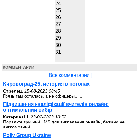
24
25
26
27
28
29
30
31
КОММЕНТАРИИ
[ Все комментарии ]
Кировоград-25: история в погонах
Стрелец.
15-08-2023 08:45
Грязь там осталась, а не офицеры.. ...
Підвищення кваліфікації вчителів онлайн:
оптимальний вибір
КатеринаШ.
23-02-2023 10:52
Порадьте зручний LMS для викладання онлайн, бажано не
англомовний. . ...
Polly Group Ukraine