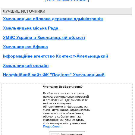
ЛУЧШИЕ ИСТОЧНИКИ
Хмельницька обласна державна адміністрація
Хмельницька міська Рада
УМВС України в Хмельницькій області
Хмельницкая Афиша
Інформаційне агентство Контекст-Хмельницький
Хмельницкий онлайн
Неофiцiйний сайт ФК "Подiлля" Хмельницький
Что такое ВсеВести.com?
ВсеВести.com - это система
поиска региональных новостей
и объявлений, где вы сможете
найти ежеминутно
обновляемую информацию из
тысяч источников, опубликовать
свои новости и объявления,
обсудить события или, за
считанные минуты, создать
собственную ленту новостей.
Подробнее...