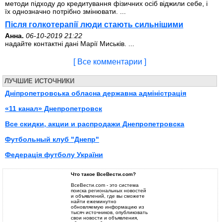
методи підходу до кредитування фізичних осіб віджили себе, і
їх однозначно потрібно змінювати. ...
Після голкотерапії люди стають сильнішими
Анна.
06-10-2019 21:22
надайте контактні дані Марії Миськів. ...
[ Все комментарии ]
ЛУЧШИЕ ИСТОЧНИКИ
Дніпропетровська обласна державна адміністрація
«11 канал» Днепропетровск
Все скидки, акции и распродажи Днепропетровска
Футбольный клуб "Днепр"
Федерація футболу України
Что такое ВсеВести.com?
ВсеВести.com - это система
поиска региональных новостей
и объявлений, где вы сможете
найти ежеминутно
обновляемую информацию из
тысяч источников, опубликовать
свои новости и объявления,