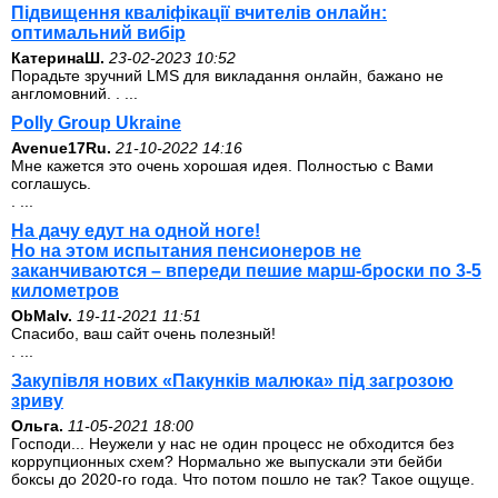
Підвищення кваліфікації вчителів онлайн:
оптимальний вибір
КатеринаШ.
23-02-2023 10:52
Порадьте зручний LMS для викладання онлайн, бажано не
англомовний. . ...
Polly Group Ukraine
Avenue17Ru.
21-10-2022 14:16
Мне кажется это очень хорошая идея. Полностью с Вами
соглашусь.
. ...
На дачу едут на одной ноге!
Но на этом испытания пенсионеров не
заканчиваются – впереди пешие марш-броски по 3-5
километров
ОbMalv.
19-11-2021 11:51
Спасибо, ваш сайт очень полезный!
. ...
Закупівля нових «Пакунків малюка» під загрозою
зриву
Ольга.
11-05-2021 18:00
Господи... Неужели у нас не один процесс не обходится без
коррупционных схем? Нормально же выпускали эти бейби
боксы до 2020-го года. Что потом пошло не так? Такое ощуще.
...