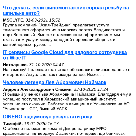
Что делать, если шиномонтажник сорвал резьбу на
шпильке авто?
MSCLYPE.
31-03-2021 15:52
Группа компаний "Азия-Трейдинг" предлагает услуги
таможенного оформления в морских портах Владивостока и
порт Восточный. Вместе с таможенным оформлением мы
оказываем услуги международной перевозки сборных и
контейнерных грузов. ...
IT сервисы Google Cloud для рядового сотрудника
от Wise IT
Наталушко.
31-10-2020 04:47
На заметку! Полезная статья как обезопасить личные данные в
интернете. Актуально, как никогда ранее. Имхо. ...
Человек-легенда Лев Абрамович Наймарк
Андрей Александрович Снежин.
23-10-2020 17:24
Я бывший ученик Льва Абрамовича Наймарка. Благодаря ему я
успешно поступил в Харьковский авиационный институт,
успешно его окончил. Работал в авиации в г. Ульяновске на АО
"Авиастаре - СП", бывший УАПК. ...
DINERO підсумовує результати року
Тимофій.
16-01-2020 15:17
Стабільне положення команії Дінеро на ринку МФО
красномовно підтверджує 2 аспекти: по-перше, що банківські