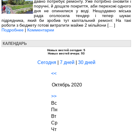
давно потребує ремонту. Уже потрібно оновити і
поручні, й дощате покриття, аби перехожі одного
дня не опинилися у воді. Нещодавно міська
рада оголосила тендер і тепер шукає
підрядника, який би зробив тут капітальний ремонт. На такі
роботи з бюджету готові витратити майже 2 мільйони [… ]
Подробнее
|
Комментарии
КАЛЕНДАРЬ
Новых вестей сегодня: 5
Новых вестей вчера: 93
Сегодня
|
7 дней
|
30 дней
<<
Октябрь 2020
>>
Вс
Пн
Вт
Ср
Чт