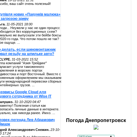
alv.
19-11-2021 11:51
сибо, ваш сайт очень полезный!
купівля нових «Пакунків малюка»
 загрозою зриву
га.
11-05-2021 18:00
поди... Неужели у нас не один процесс
обходится без коррупционных схем?
мально же выпускали эти бейби боксы
2020-го года. Что потом пошло не так?
ое ощуще. ...
о делать, если шиномонтажник
рвал резьбу на шпильке авто?
CLYPE.
31-03-2021 15:52
ппа компаний "Азия-Трейдинг"
длагает услуги таможенного
рмления в морских портах
дивостока и порт Восточный. Вместе с
оженным оформлением мы оказываем
уги международной перевозки сборных
онтейнерных грузов. ...
сервисы Google Cloud для
ового сотрудника от Wise IT
алушко.
31-10-2020 04:47
заметку! Полезная статья как
зопасить личные данные в интернете.
уально, как никогда ранее. Имхо. ...
ловек-легенда Лев Абрамович
Погода
Днепропетровск
ймарк
дрей Александрович Снежин.
23-10-
0 17:24