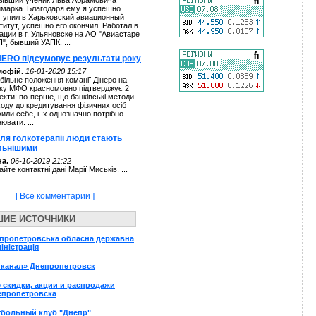
ывший ученик Льва Абрамовича
марка. Благодаря ему я успешно
тупил в Харьковский авиационный
титут, успешно его окончил. Работал в
ации в г. Ульяновске на АО "Авиастаре
П", бывший УАПК. ...
NERO підсумовує результати року
мофій.
16-01-2020 15:17
більне положення команії Дінеро на
ку МФО красномовно підтверджує 2
екти: по-перше, що банківські методи
ходу до кредитування фізичних осіб
жили себе, і їх однозначно потрібно
нювати. ...
сля голкотерапії люди стають
льнішими
а.
06-10-2019 21:22
айте контактні дані Марії Миськів. ...
[ Все комментарии ]
ШИЕ ИСТОЧНИКИ
пропетровська обласна державна
іністрація
 канал» Днепропетровск
 скидки, акции и распродажи
епропетровска
тбольный клуб "Днепр"