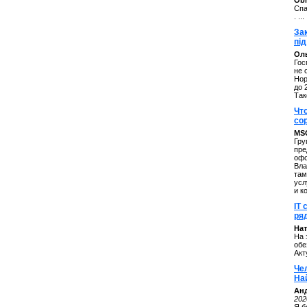
ОbM
Спа
. ...
За
під
Оль
Гос
не 
Нор
до 
Так
Чт
со
MS
Гру
пре
офо
Вла
там
усл
и к
IT 
ряд
Нат
На 
обе
Акт
Че
На
Ан
202