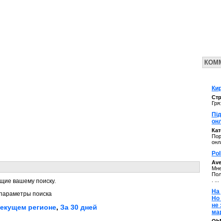
КОМ
Кир
Стр
Гря
Під
он
Ка
Пор
онл
Pol
Av
Мне
Пол
. ...
щие вашему поиску.
На 
параметры поиска
Но
не
текущем регионе
,
За 30 дней
ма