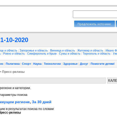
1-10-2020
ецк и область
|
Запорожье и область
|
Винница и область
|
Житомир и область
|
Ивано Ф
ть
|
Ровно и область
|
Симферополь и Крым
|
Сумы и область
|
Тернополь и область
|
Уж
ес
|
Политика
|
Спорт
|
Наука
|
Технологии
|
Здоровье
|
Досуг
|
Помогите детям!
> Пресс-релизы
КАЛ
регионе и категории.
параметры поиска
текущем регионе
,
За 30 дней
ю в результатах поиска по словам:
Пресс-релизы