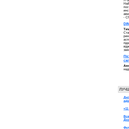
Я б
Най
пос
инс
ави
- С
DI
Ти
Ста
рин
асп
під
від
змі
Пі
си
Анн
над
ЛУЧ
Дні
адм
«11
Все
Дн
Фу