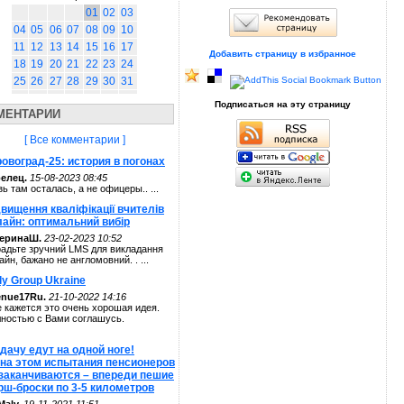
01
02
03
04
05
06
07
08
09
10
11
12
13
14
15
16
17
Добавить страницу в избранное
18
19
20
21
22
23
24
25
26
27
28
29
30
31
Подписаться на эту страницу
МЕНТАРИИ
[ Все комментарии ]
овоград-25: история в погонах
елец.
15-08-2023 08:45
зь там осталась, а не офицеры.. ...
вищення кваліфікації вчителів
лайн: оптимальний вибір
теринаШ.
23-02-2023 10:52
адьте зручний LMS для викладання
айн, бажано не англомовний. . ...
ly Group Ukraine
enue17Ru.
21-10-2022 14:16
 кажется это очень хорошая идея.
ностью с Вами соглашусь.
дачу едут на одной ноге!
 на этом испытания пенсионеров
 заканчиваются – впереди пешие
рш-броски по 3-5 километров