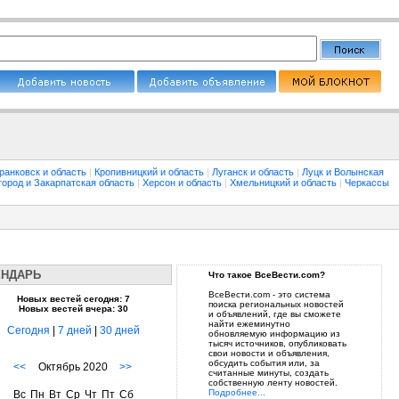
ранковск и область
|
Кропивницкий и область
|
Луганск и область
|
Луцк и Волынская
город и Закарпатская область
|
Херсон и область
|
Хмельницкий и область
|
Черкассы
ЕНДАРЬ
Что такое ВсеВести.com?
ВсеВести.com - это система
Новых вестей сегодня: 7
поиска региональных новостей
Новых вестей вчера: 30
и объявлений, где вы сможете
найти ежеминутно
Сегодня
|
7 дней
|
30 дней
обновляемую информацию из
тысяч источников, опубликовать
свои новости и объявления,
обсудить события или, за
<<
Октябрь 2020
>>
считанные минуты, создать
собственную ленту новостей.
Подробнее...
Вс
Пн
Вт
Ср
Чт
Пт
Сб