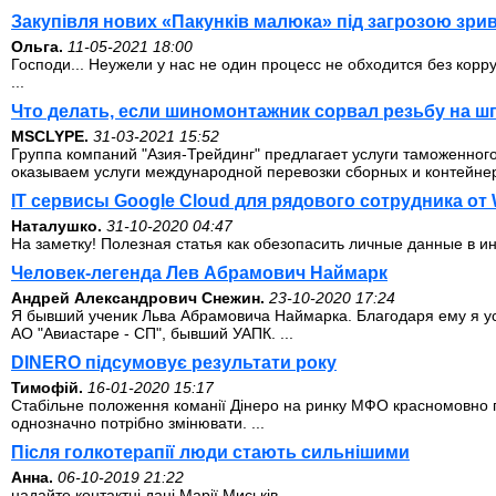
Закупівля нових «Пакунків малюка» під загрозою зри
Ольга.
11-05-2021 18:00
Господи... Неужели у нас не один процесс не обходится без кор
...
Что делать, если шиномонтажник сорвал резьбу на ш
MSCLYPE.
31-03-2021 15:52
Группа компаний "Азия-Трейдинг" предлагает услуги таможенно
оказываем услуги международной перевозки сборных и контейнерн
IT сервисы Google Cloud для рядового сотрудника от 
Наталушко.
31-10-2020 04:47
На заметку! Полезная статья как обезопасить личные данные в инт
Человек-легенда Лев Абрамович Наймарк
Андрей Александрович Снежин.
23-10-2020 17:24
Я бывший ученик Льва Абрамовича Наймарка. Благодаря ему я усп
АО "Авиастаре - СП", бывший УАПК. ...
DINERO підсумовує результати року
Тимофій.
16-01-2020 15:17
Стабільне положення команії Дінеро на ринку МФО красномовно під
однозначно потрібно змінювати. ...
Після голкотерапії люди стають сильнішими
Анна.
06-10-2019 21:22
надайте контактні дані Марії Миськів. ...