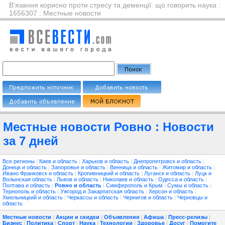
В’язання корисно проти стресу та деменції: що говорить наука :
1656307 : Местные новости
Местные новости Ровно : Новости
за 7 дней
Все регионы
|
Киев и область
|
Харьков и область
|
Днепропетровск и область
|
Донецк и область
|
Запорожье и область
|
Винница и область
|
Житомир и область
|
Ивано Франковск и область
|
Кропивницкий и область
|
Луганск и область
|
Луцк и
Волынская область
|
Львов и область
|
Николаев и область
|
Одесса и область
|
Полтава и область
|
Ровно и область
|
Симферополь и Крым
|
Сумы и область
|
Тернополь и область
|
Ужгород и Закарпатская область
|
Херсон и область
|
Хмельницкий и область
|
Черкассы и область
|
Чернигов и область
|
Черновцы и
область
Местные новости
|
Акции и скидки
|
Объявления
|
Афиша
|
Пресс-релизы
|
Бизнес
|
Политика
|
Спорт
|
Наука
|
Технологии
|
Здоровье
|
Досуг
|
Помогите