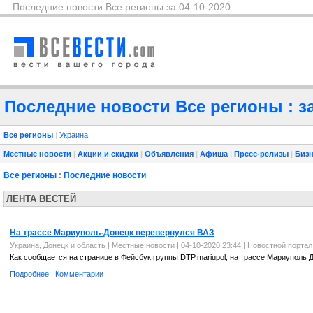
Последние новости Все регионы за 04-10-2020
Последние новости Все регионы : за
Все регионы
|
Украина
Местные новости
|
Акции и скидки
|
Объявления
|
Афиша
|
Пресс-релизы
|
Бизн
Все регионы
:
Последние новости
ЛЕНТА ВЕСТЕЙ
На трассе Мариуполь-Донецк перевернулся ВАЗ
Украина, Донецк и область
|
Местные новости
| 04-10-2020 23:44 |
Новостной порта
Как сообщается на странице в Фейсбук группы DTP.mariupol, на трассе Мариуполь
Подробнее
|
Комментарии