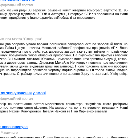
інформаційний портал
ської міської ради 30 вересня замовив комп’ ютерний томограф вартістю 11, 95
ківську. Договір підписали з ТОВ « Астріум» , інформує СТИК з посланням на Наші
нням, придбаним у Івано-Франківській області за спрощеною
ижнева газета "Сіверщина"
ицтва запропонували варіант погашення заборгованості по заробітній платі, на
ала Раїса Цицух – голова Менської районної профспілки працівників АПК. Вона
передженням про страйк, тож директор заводу вже встиг звільнити працівницю
а Цицух повідомила голові обласної профспілки. На підприємство прибув і власник
ухав їхні вимоги. Анатолій Юркевич намагався пояснити причини ситуації, казав,
тись з директором заводу. Директор Михайло Нечипорук пояснив, що визначення
ішували, яким цехам видавати гроші насамперед. Після пояснень власник пообіцяв
адже на виробництво привезли чергову партію сировини і її треба якнайшвидше
 гривень. Страйкарі вимагали повного погашення боргу по зарплаті. У відповідь
сля звинувачення у змові
інформаційний портал
вір на постачання офтальмологічного тонометра, закупівлю якого розіграли
ар про причини свого рішення. Нагадаємо, на початку вересня редакція « Наші
карні в Рахові. Конкурентки Наталія Чехоня та Ніна Харченко вказали
в коронавируса
л Мариуполя
ражданской администрации Павел Кириленко, за вчерашний день на Донетчине