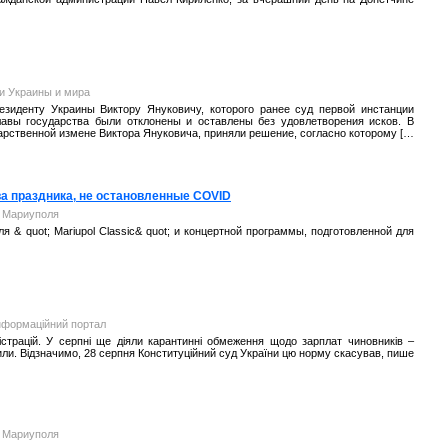
и Украины и мира
зиденту Украины Виктору Януковичу, которого ранее суд первой инстанции
авы государства были отклонены и оставлены без удовлетворения исков. В
арственной измене Виктора Януковича, приняли решение, согласно которому […
ва праздника, не остановленные COVID
л Мариуполя
& quot; Mariupol Classic& quot; и концертной программы, подготовленной для
інформаційний портал
істрацій. У серпні ще діяли карантинні обмеження щодо зарплат чиновників –
били. Відзначимо, 28 серпня Конституційний суд України цю норму скасував, пише
л Мариуполя