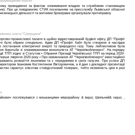
інформаційний портал
льному провадженні за фактом зловживання владою та службовим становищем
аїни). Про це повідомиляє СТИК посиланням на пресслужбу Львівської обласної
приємницької діяльності та митними брокерами організували протиправну
ижнева газета "Сіверщина"
торгово-промислової палати в щойно відреставрованій будівлі офісу ДП “Профіт
трічі було обрано спеціально. Адже ДП «Профіт Хаб» було створене в наслідок
з постачання електричної енергії та природного газу. Тому лейтмотивом була
я боротьби зі зловживаннями монополіста АТ “Чернігівобленерго”. На порядку
ії ТПП згідно зі Статутом • Обрання Президії Чернігівської ТПП на період 2020-
а перше півріччя 2020 року • Про невиконання АТ “Чернігівобленерго” інвестиційної
ображають розмаїття економіки та є передовими в своїх галузях. Про успіхи ДП
директором Івановим Костянтином Вікторовичем, а й дані з докладної презентації
тво гарантує клієнтам стовідсотковий толеранс, тобто незмінність ціни в разі
et
айкович поспілкувався з мешканцями мікрорайону & laquo; Шкільний& raquo; ,