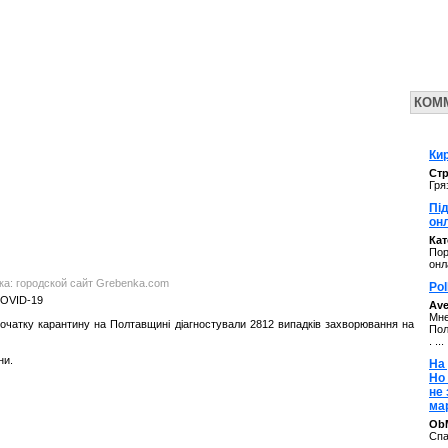
КОМ
Кир
Стр
Гря
Під
он
Ка
Пор
онл
нка: городской сайт Grebenka.com
Pol
COVID-19
Av
Мне
очатку карантину на Полтавщині діагностували 2812 випадків захворювання на
Пол
. ...
ни.
На 
Но
не
ма
ОbM
Спа