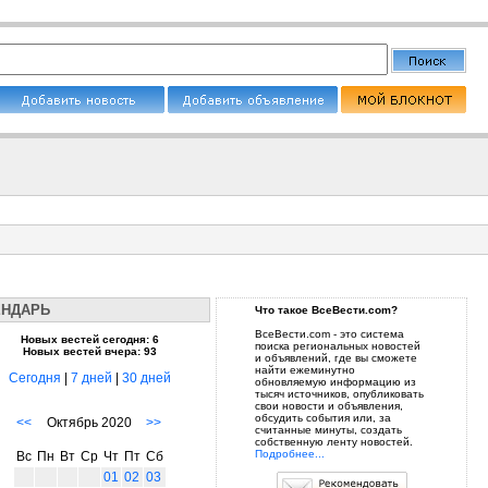
ЕНДАРЬ
Что такое ВсеВести.com?
ВсеВести.com - это система
Новых вестей сегодня: 6
поиска региональных новостей
Новых вестей вчера: 93
и объявлений, где вы сможете
найти ежеминутно
Сегодня
|
7 дней
|
30 дней
обновляемую информацию из
тысяч источников, опубликовать
свои новости и объявления,
обсудить события или, за
<<
Октябрь 2020
>>
считанные минуты, создать
собственную ленту новостей.
Подробнее...
Вс
Пн
Вт
Ср
Чт
Пт
Сб
01
02
03