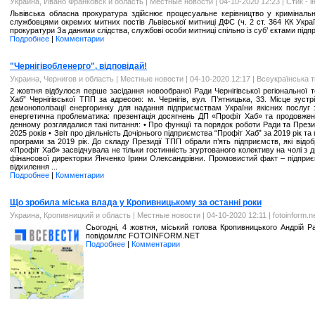
Украина, Ивано Франковск и область
|
Местные новости
| 04-10-2020 12:23 |
Стик - 
Львівська обласна прокуратура здійснює процесуальне керівництво у криміна
службовцями окремих митних постів Львівської митниці ДФС (ч. 2 ст. 364 КК Укр
прокуратури За даними слідства, службові особи митниці спільно із суб’ єктами під
Подробнее
|
Комментарии
"Чернігівобленерго", відповідай!
Украина, Чернигов и область
|
Местные новости
| 04-10-2020 12:17 |
Всеукраїнська т
2 жовтня відбулося перше засідання новообраної Ради Чернігівської регіональної 
Хаб” Чернігівської ТПП за адресою: м. Чернігів, вул. П’ятницька, 33. Місце зус
демонополізації енергоринку для надання підприємствам України якісних послуг 
енергетична проблематика: презентація досягнень ДП «Профіт Хаб» та продовженн
денному розглядалися такі питання: • Про функції та порядок роботи Ради та Презид
2025 років • Звіт про діяльність Дочірнього підприємства “Профіт Хаб” за 2019 рік т
програми за 2019 рік. До складу Президії ТПП обрали п’ять підприємств, які від
«Профіт Хаб» засвідчувала не тільки гостинність згуртованого колективу на чолі з 
фінансової директорки Янченко Ірини Олександрівни. Промовистий факт – підприємс
відхилення ...
Подробнее
|
Комментарии
Що зробила міська влада у Кропивницькому за останні роки
Украина, Кропивницкий и область
|
Местные новости
| 04-10-2020 12:11 |
fotoinform.n
Сьогодні, 4 жовтня, міський голова Кропивницького Андрій Р
повідомляє FOTOINFORM.NET
Подробнее
|
Комментарии