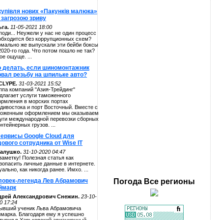
купівля нових «Пакунків малюка»
 загрозою зриву
га.
11-05-2021 18:00
поди... Неужели у нас не один процесс
обходится без коррупционных схем?
мально же выпускали эти бейби боксы
2020-го года. Что потом пошло не так?
ое ощуще. ...
о делать, если шиномонтажник
рвал резьбу на шпильке авто?
CLYPE.
31-03-2021 15:52
ппа компаний "Азия-Трейдинг"
длагает услуги таможенного
рмления в морских портах
дивостока и порт Восточный. Вместе с
оженным оформлением мы оказываем
уги международной перевозки сборных
онтейнерных грузов. ...
сервисы Google Cloud для
ового сотрудника от Wise IT
алушко.
31-10-2020 04:47
заметку! Полезная статья как
зопасить личные данные в интернете.
уально, как никогда ранее. Имхо. ...
ловек-легенда Лев Абрамович
Погода
Все регионы
ймарк
дрей Александрович Снежин.
23-10-
0 17:24
ывший ученик Льва Абрамовича
марка. Благодаря ему я успешно