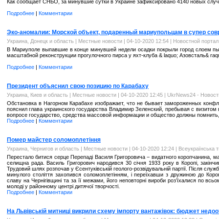
Как сообщает СНБО, за минувшие сутки в Украине зафиксировано 4140 новых случ
Подробнее
|
Комментарии
Эко-аномалии: Морской объект, подаренный мариупольцам в супер со
Украина, Донецк и область
|
Местные новости
| 04-10-2020 12:54 |
Новостной порта
В Мариуполе выпавшие в конце минувшей недели осадки покрыли город слоем пы
масштабной реконструкции прогулочного пирса у яхт-клуба & laquo; Азовсталь& raq
Подробнее
|
Комментарии
Президент объяснил свою позицию по Карабаху
Украина, Киев и область
|
Местные новости
| 04-10-2020 12:45 |
UkrNews24 - Новост
Обстановка в Нагорном Карабахе изображает, что не бывает замороженных конфли
пояснил глава украинского государства Владимир Зеленский, пребывая с визитом
вопросе государство, средства массовой информации и общество должны помнить,
Подробнее
|
Комментарии
Помер майстер соломоплетіння
Украина, Чернигов и область
|
Местные новости
| 04-10-2020 12:24 |
Всеукраїнська т
Перестало битися серце Перепаді Василя Григоровича − видатного коропчанина, ма
селищна рада. Василь Григорович народився 30 січня 1933 року в Коропі, закінчи
Трудовий шлях розпочав у Єсентуківській геолого-розвідувальній партії. Після служ
минулого століття захопився соломоплетінням, і переїхавши з дружиною до Коро
славу на Чернігівщині та за її межами, його неповторні вироби роз’їхалися по всьо
молоді у районному центрі дитячої творчості.
Подробнее
|
Комментарии
На Львівській митниці викрили схему імпорту вантажівок: бюджет недоо