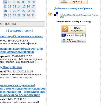
04
05
06
07
08
09
10
11
12
13
14
15
16
17
Добавить страницу в избранное
18
19
20
21
22
23
24
25
26
27
28
29
30
31
Подписаться на эту страницу
МЕНТАРИИ
[ Все комментарии ]
овоград-25: история в погонах
елец.
15-08-2023 08:45
зь там осталась, а не офицеры.. ...
вищення кваліфікації вчителів
лайн: оптимальний вибір
теринаШ.
23-02-2023 10:52
адьте зручний LMS для викладання
айн, бажано не англомовний. . ...
ly Group Ukraine
enue17Ru.
21-10-2022 14:16
 кажется это очень хорошая идея.
ностью с Вами соглашусь.
дачу едут на одной ноге!
 на этом испытания пенсионеров
 заканчиваются – впереди пешие
рш-броски по 3-5 километров
alv.
19-11-2021 11:51
сибо, ваш сайт очень полезный!