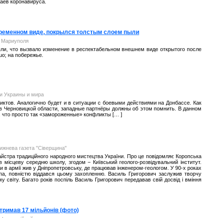
аев коронавируса.
временном виде, покрылся толстым слоем пыли
л Мариуполя
ли, что вызвало изменение в респектабельном внешнем виде открытого после
uo; на побережье.
и Украины и мира
ктов. Аналогично будет и в ситуации с боевыми действиями на Донбассе. Как
 в Черновицкой области, западные партнёры должны об этом помнить. В данном
 что просто так «замороженные» конфликты [… ]
ижнева газета "Сіверщина"
йстра традиційного народного мистецтва України. Про це повідомляє Коропська
в місцеву середню школу, згодом − Київський геолого-розвідувальний інститут.
би в армії жив у Дніпропетровську, де працював інженером-геологом. У 90-х роках
па, повністю віддався цьому захопленню. Василь Григорович заслужив творчу
му світу. Багато років поспіль Василь Григорович передавав свій досвід і вміння
тримав 17 мільйонів (фото)