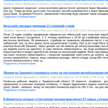
Украина, Ивано Франковск и область
|
Местные новости
| 04-10-2020 14:30 |
Стик - 
Центр первинної медичної і консультативно-діагностичної допомоги Івано-Франків
млн грн. Товар до кінця цього року поставлять міській поліклініці №2 у Івано-Фран
гроші.Львів. За даними Prozorro, замовлений томограф буде першим таким обладна
Подробнее
|
Комментарии
Менський сирзавод припинив 13-годинний страйк
Украина, Чернигов и область
|
Местные новости
| 04-10-2020 14:01 |
Всеукраїнська т
Після 13 годин страйку працівникам підприємства «Менський сир» власники виробн
який вони врешті погодилися. У п' ятницю приблизно о 16.00 до страйкарів приїх
вислухала проблему. Як виявилося, страйкарі не правильно оформили листа з по
лабораторії, яка, на його думку, була організатором страйку. Про ці всі події Раїс
компанії Анатолій Юркевич. Через деякий час він вийшов до мітингувальників і висл
що виділяв кошти на зарплату. А чому виникла заборгованість, він буде розбира
першочерговості видачі зарплати він поклав на начальників відділів. Вони самі вир
частково погасити заборгованість і попросив працівників приступити до роботи, 
почати переробляти. Інакше, якщо сировина пропаде, збиток складе понад 400 тисяч
почули звинувачення у тому, щ...
Подробнее
|
Комментарии
Лікарня на Закарпатті розірвала угоду на постачання медобладнання пі
Украина, Ивано Франковск и область
|
Местные новости
| 04-10-2020 13:44 |
Стик - 
Рахівська районна лікарня у Закарпатській області 18 вересня розірвала дого
підприємиці зі спільним номером телефону. У лікарні відмовилися надати комент
гроші. Львів» виявила змову на закупівлі тонометра вартістю 199, 8 тис. грн для лі
Подробнее
|
Комментарии
В Мариуполе вторые сутки подряд медики фиксируют 67 новых случае
Украина, Донецк и область
|
Местные новости
| 04-10-2020 13:43 |
Новостной порта
Как сообщает на своей странице в Фейсбук глава Донецкой областной военно-г