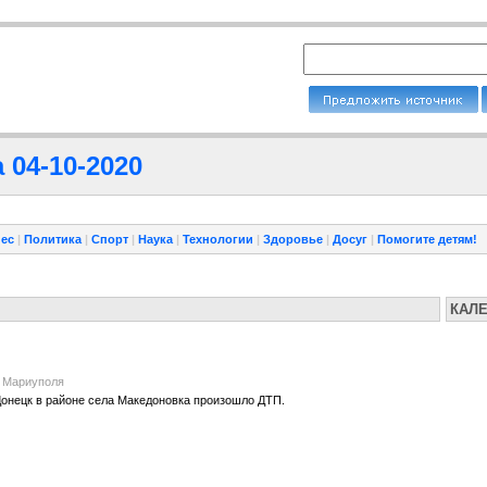
 04-10-2020
ес
|
Политика
|
Спорт
|
Наука
|
Технологии
|
Здоровье
|
Досуг
|
Помогите детям!
КАЛ
л Мариуполя
 Донецк в районе села Македоновка произошло ДТП.