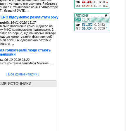
тупил в Харьковский авиационный
титут, успешно его окончил. Работал в
ации в г. Ульяновске на АО "Авиастаре
П", бывший УАПК. ...
NERO підсумовує результати року
мофій.
16-01-2020 15:17
більне положення команії Дінеро на
ку МФО красномовно підтверджує 2
екти: по-перше, що банківські методи
ходу до кредитування фізичних осіб
жили себе, і їх однозначно потрібно
нювати. ...
сля голкотерапії люди стають
льнішими
а.
06-10-2019 21:22
айте контактні дані Марії Миськів. ...
[ Все комментарии ]
ШИЕ ИСТОЧНИКИ