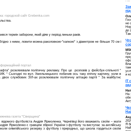
. ...
За
під
нка: городской сайт Grebenka.com
Оль
Гос
альства.
не 
Нор
до 
Так
ся термін заборони, який діяв у період линьки раків.
Чт
Згідно з ними, ловити можна раколовкою-"хапкою" з діаметром не більше 70 см і
со
MS
Гру
пре
офо
Вла
інформаційний портал
там
афта” розклеювали політичну рекламу. Про це розповів у фейсбук-спільноті “
усл
. “ Сьогодні по вул. Хмельницького побачив ось таку епічну картину, коли в
и к
 двох службових ЗІЛ-ах розклеювали політичну агітацію партії “ За майбутнє
IT 
ряд
Нат
На 
обе
Акт
Че
На
ижнева газета "Сіверщина"
Ан
202
відомого футболіста Андрія Ярмоленка. Чернігівці його вважають своїм – мати
Я б
Андрія Ярмоленко є гравцем збірної України з футболу та виступає за англійську
Най
школи олімпійського резерву з футболу і природньо, що школа гордиться своїм