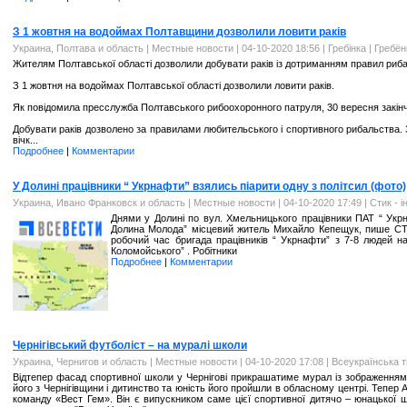
З 1 жовтня на водоймах Полтавщини дозволили ловити раків
Украина, Полтава и область
|
Местные новости
| 04-10-2020 18:56 |
Гребінка | Гребё
Жителям Полтавської області дозволили добувати раків із дотриманням правил риб
З 1 жовтня на водоймах Полтавської області дозволили ловити раків.
Як повідомила пресслужба Полтавського рибоохоронного патруля, 30 вересня закінчив
Добувати раків дозволено за правилами любительського і спортивного рибальства. 
вічк...
Подробнее
|
Комментарии
У Долині працівники “ Укрнафти” взялись піарити одну з політсил (фото)
Украина, Ивано Франковск и область
|
Местные новости
| 04-10-2020 17:49 |
Стик - 
Днями у Долині по вул. Хмельницького працівники ПАТ “ Укрн
Долина Молода” місцевий житель Михайло Кепещук, пише СТИК
робочий час бригада працівників “ Укрнафти” з 7-8 людей на
Коломойського” . Робітники
Подробнее
|
Комментарии
Чернігівський футболіст – на муралі школи
Украина, Чернигов и область
|
Местные новости
| 04-10-2020 17:08 |
Всеукраїнська т
Відтепер фасад спортивної школи у Чернігові прикрашатиме мурал із зображенням 
його з Чернігівщини і дитинство та юність його пройшли в обласному центрі. Тепер 
команду «Вест Гем». Він є випускником саме цієї спортивної дитячо – юнацької 