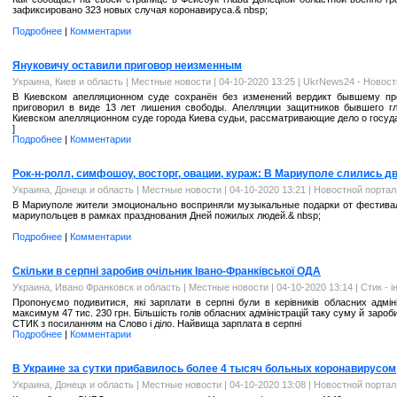
зафиксировано 323 новых случая коронавируса.& nbsp;
Подробнее
|
Комментарии
Януковичу оставили приговор неизменным
Украина, Киев и область
|
Местные новости
| 04-10-2020 13:25 |
UkrNews24 - Новост
В Киевском апелляционном суде сохранён без изменений вердикт бывшему пре
приговорил в виде 13 лет лишения свободы. Апелляции защитников бывшего гл
Киевском апелляционном суде города Киева судьи, рассматривающие дело о госуд
]
Подробнее
|
Комментарии
Рок-н-ролл, симфошоу, восторг, овации, кураж: В Мариуполе слились д
Украина, Донецк и область
|
Местные новости
| 04-10-2020 13:21 |
Новостной порта
В Мариуполе жители эмоционально восприняли музыкальные подарки от фестиваля 
мариупольцев в рамках празднования Дней пожилых людей.& nbsp;
Подробнее
|
Комментарии
Скільки в серпні заробив очільник Івано-Франківської ОДА
Украина, Ивано Франковск и область
|
Местные новости
| 04-10-2020 13:14 |
Стик - 
Пропонуємо подивитися, які зарплати в серпні були в керівників обласних адмін
максимум 47 тис. 230 грн. Більшість голів обласних адміністрацій таку суму й заро
СТИК з посиланням на Слово і діло. Найвища зарплата в серпні
Подробнее
|
Комментарии
В Украине за сутки прибавилось более 4 тысяч больных коронавирусом
Украина, Донецк и область
|
Местные новости
| 04-10-2020 13:08 |
Новостной порта