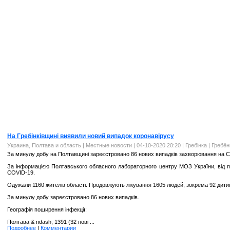
На Гребінківщині виявили новий випадок коронавірусу
Украина, Полтава и область
|
Местные новости
| 04-10-2020 20:20 |
Гребінка | Гребё
За минулу добу на Полтавщині зареєстровано 86 нових випадків захворювання на 
За інформацією Полтавського обласного лабораторного центру МОЗ України, від п
COVID-19.
Одужали 1160 жителів області. Продовжують лікування 1605 людей, зокрема 92 дити
За минулу добу зареєстровано 86 нових випадків.
Географія поширення інфекції:
Полтава & ndash; 1391 (32 нові ...
Подробнее
|
Комментарии