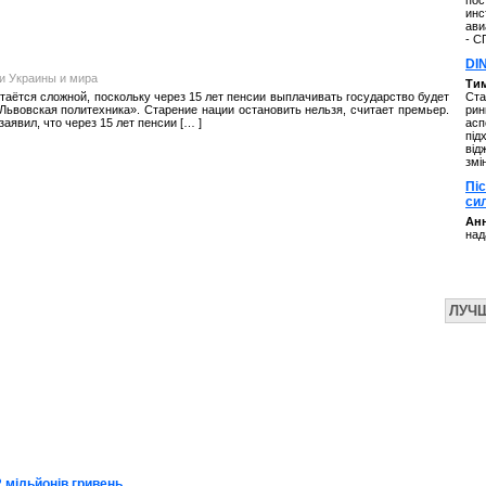
пос
инс
ави
- С
DI
и Украины и мира
Ти
таётся сложной, поскольку через 15 лет пенсии выплачивать государство будет
Ста
Львовская политехника». Старение нации остановить нельзя, считает премьер.
рин
явил, что через 15 лет пенсии [… ]
асп
під
від
змі
Пі
си
Анн
над
ЛУЧ
 мільйонів гривень