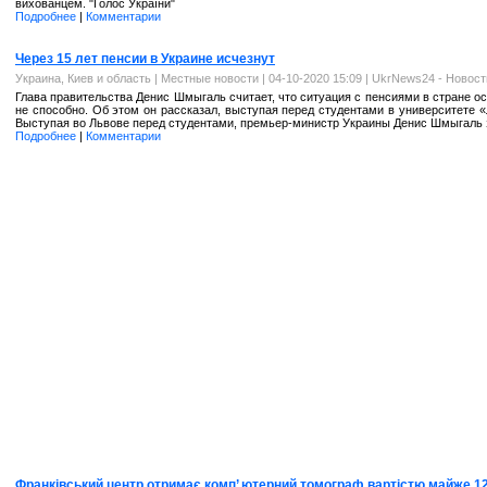
вихованцем. "Голос України"
Подробнее
|
Комментарии
Через 15 лет пенсии в Украине исчезнут
Украина, Киев и область
|
Местные новости
| 04-10-2020 15:09 |
UkrNews24 - Новост
Глава правительства Денис Шмыгаль считает, что ситуация с пенсиями в стране ос
не способно. Об этом он рассказал, выступая перед студентами в университете «
Выступая во Львове перед студентами, премьер-министр Украины Денис Шмыгаль за
Подробнее
|
Комментарии
Франківський центр отримає комп’ ютерний томограф вартістю майже 12