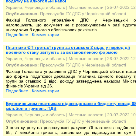
податку на алкогольні напої
Украина, Черновцы и область
|
Местные новости
| 26-07-2022 12
Опубликовано:
Пресслужба ГУ ДПС у Чернівецькій області
Фахівці Головного управління ДПС у Чернівецькій об
наголошують, що документ не є розрахунковим у разі відсутн
ньому хоча б одного з обов’язкових реквізитів.
Подробнее
|
Комментарии
Платники ЄП третьої групи за ставкою 2 відс. у період дії
воєнного стану звітують за встановленою формою
Украина, Черновцы и область
|
Местные новости
| 26-07-2022 12
Опубликовано:
Пресслужба ГУ ДПС у Чернівецькій області
Фахівці Головного управління ДПС у Чернівецькій області нага
що форма податкової декларації платника єдиного податку т
групи за ставкою 2 відс. доходу затверджена наказом Мініст
фінансів України від 26.
Подробнее
|
Комментарии
Буковинським платникам відшкодовано з бюджету понад 68
мільйонів гривень ПДВ
Украина, Черновцы и область
|
Местные новости
| 20-07-2022 10
Опубликовано:
Пресслужба ГУ ДПС у Чернівецькій області
З початку року на розрахункові рахунки 76 платників надійшло
68, 7 мільйонів гривень, заявлених до відшкодування сум