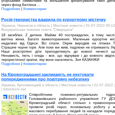
угорськими символами та збільшення фінансування такої діяль
через фонд Батлена ...
Подробнее
|
Комментарии
Росія-терористка вдарила по курортному містечку
Украина, Чернигов и область
|
Местные новости
| 01-07-2022 09:12
Всеукраїнська тижнева газета "Сіверщина"
18 загиблих. 2 дитини. Майже 40 постраждалих, в тому числі 
вагітна жінка. Багато важкопоранених. Маленьке курортне міс
недалеко від Одеси. Всі спали. Окрім виродків на літаках Т
Страшне чорне горе. Але поки ми живі, падлюки не отримають Укр
Наші розстріляні діти приходитимуть до кожної нечисті що
Ненависть, лють і огида - все, що відчуваю і до кожного звідти,
терористичної країни, яку вони населяють. Зоя КАЗАНЖИ
Подробнее
|
Комментарии
На Кіровоградщині закликають не нехтувати
попередженнями про повітряну небезпеку
Украина, Кропивницкий и область
|
Местные новости
| 01-07-2022 
|
fotoinform.net
Співробітники пожежно-рятувальних підроз
Голованівського районного управління ГУ Д
Кіровоградській області спільно з правоохоро
провели роз& rsquo; яснювальну роботу у м
масового перебування людей та нагадали порядо