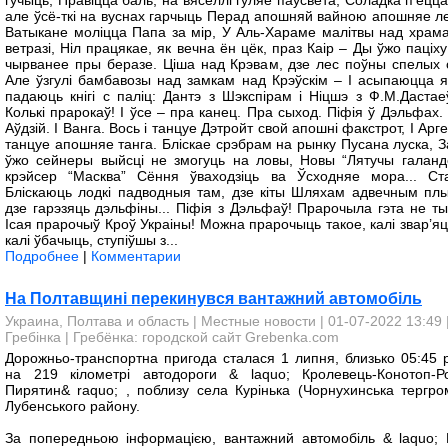
гучыць, Правіцца баль, на вяселлі гуляе паўсвета, Соладка п’ецца
але ўсё-ткі на вуснах гарчыць Перад апошняй вайною апошняе ле
Ватыкане моліцца Папа за мір, У Аль-Хараме малітвы над храма
ветразі, Ніл працякае, як вечна ён цёк, праз Каір – Ды ўжо паціх
чырванее пры беразе. Ціша над Крэвам, дзе лес поўны спелых с
Але ўзгулі бамбавозы над замкам над Крэўскім – І асыпаюцца я
падаюць кнігі с паліц: Дантэ з Шэкспірам і Ніцшэ з Ф.М.Дастаеў
Колькі прарокаў! І ўсе – пра канец. Пра сыход. Піфія ў Дэльфах. 
Аўдзій. І Ванга. Вось і танцуе Дэтройт свой апошні факстрот, І Арг
танцуе апошняе танга. Бліскае срэбрам на рынку Пусана луска, З
ўжо сейнеры выйсці не змогуць на ловы, Новы “Лятучы галанд
крэйсер “Масква” Сёння ўваходзіць ва Ўсходняе мора... Ст
Бліскаюць лодкі падводныя там, дзе кіты Шляхам адвечным плы
дзе гарэзяць дэльфіны... Піфія з Дэльфаў! Прарочыла гэта не ты!
Ісая прарочыў Кроў Украіны! Можна прарочыць такое, калі звар’яц
калі ўбачыць, ступіўшы з...
Подробнее
|
Комментарии
На Полтавщині перекинувся вантажний автомобіль
Украина, Полтава и область
|
Местные новости
| 01-07-2022 13:49 
Гребінка | Гребёнка: городской сайт Grebenka.com
Дорожньо-транспортна пригода сталася 1 липня, близько 05:45 р
на 219 кілометрі автодороги & laquo; Кролевець-Конотоп-Р
Пирятин& raquo; , поблизу села Курінька (Чорнухинська тергро
Лубенського району.
За попередньою інформацією, вантажний автомобіль & laquo;