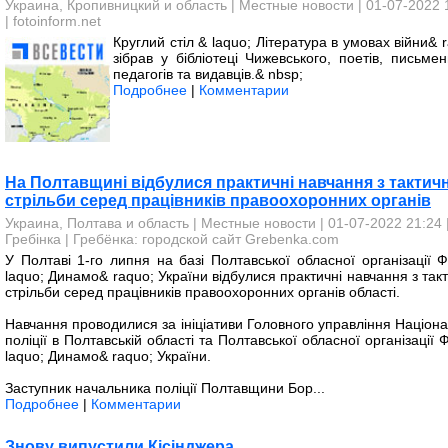
Украина, Кропивницкий и область
|
Местные новости
| 01-07-2022 
|
fotoinform.net
Круглий стіл & laquo; Література в умовах війни& 
зібрав у бібліотеці Чижевського, поетів, письмен
педагогів та видавців.& nbsp;
Подробнее
|
Комментарии
На Полтавщині відбулися практичні навчання з тактич
стрільби серед працівників правоохоронних органів
Украина, Полтава и область
|
Местные новости
| 01-07-2022 21:24 
Гребінка | Гребёнка: городской сайт Grebenka.com
У Полтаві 1-го липня на базі Полтавської обласної організації 
laquo; Динамо& raquo; України відбулися практичні навчання з так
стрільби серед працівників правоохоронних органів області.
Навчання проводилися за ініціативи Головного управління Націона
поліції в Полтавській області та Полтавської обласної організації
laquo; Динамо& raquo; України.
Заступник начальника поліції Полтавщини Бор...
Подробнее
|
Комментарии
Знову випустили Кісінджера...