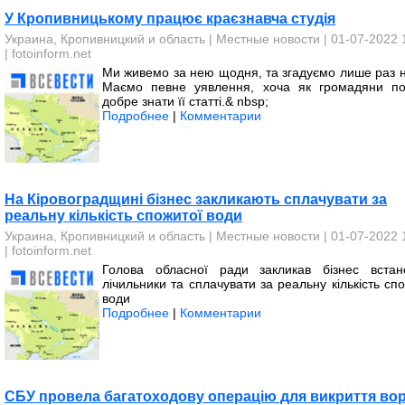
У Кропивницькому працює краєзнавча студія
Украина, Кропивницкий и область
|
Местные новости
| 01-07-2022 
|
fotoinform.net
Ми живемо за нею щодня, та згадуємо лише раз на
Маємо певне уявлення, хоча як громадяни по
добре знати її статті.& nbsp;
Подробнее
|
Комментарии
На Кіровоградщині бізнес закликають сплачувати за
реальну кількість спожитої води
Украина, Кропивницкий и область
|
Местные новости
| 01-07-2022 
|
fotoinform.net
Голова обласної ради закликав бізнес встан
лічильники та сплачувати за реальну кількість сп
води
Подробнее
|
Комментарии
СБУ провела багатоходову операцію для викриття во