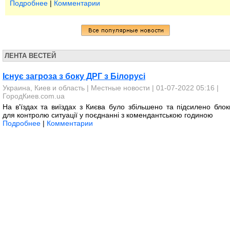
Подробнее
|
Комментарии
ЛЕНТА ВЕСТЕЙ
Існує загроза з боку ДРГ з Білорусі
Украина, Киев и область
|
Местные новости
| 01-07-2022 05:16 |
ГородКиев.com.ua
На в'їздах та виїздах з Києва було збільшено та підсилено блок
для контролю ситуації у поєднанні з комендантською годиною
Подробнее
|
Комментарии