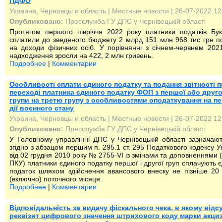
ПДФО
Украина, Черновцы и область
|
Местные новости
| 26-07-2022 12
Опубликовано:
Пресслужба ГУ ДПС у Чернівецькій області
Протягом першого півріччя 2022 року платники податків Бу
сплатили до зведеного бюджету 2 млрд 151 млн 968 тис грн п
на доходи фізичних осіб. У порівнянні з січнем-червнем 202
надходження зросли на 422, 2 млн гривень.
Подробнее
|
Комментарии
Особливості сплати єдиного податку та подання звітності 
переході платника єдиного податку ФОП з першої або друго
групи на третю групу з особливостями оподаткування на пе
дії воєнного стану
Украина, Черновцы и область
|
Местные новости
| 26-07-2022 12
Опубликовано:
Пресслужба ГУ ДПС у Чернівецькій області
У Головному управлінні ДПС у Чернівецькій області зазначаю
згідно з абзацом першим п. 295.1 ст. 295 Податкового кодексу У
від 02 грудня 2010 року № 2755-VI із змінами та доповненнями (
ПКУ) платники єдиного податку першої і другої груп сплачують 
податок шляхом здійснення авансового внеску не пізніше 20
(включно) поточного місяця.
Подробнее
|
Комментарии
Відповідальність за видачу фіскального чека, в якому відс
реквізит цифрового значення штрихового коду марки акци