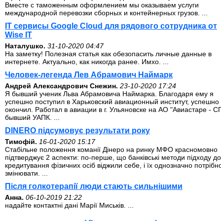
Вместе с таможенным оформлением мы оказываем услуги
международной перевозки сборных и контейнерных грузов. ...
IT сервисы Google Cloud для рядового сотрудника от
Wise IT
Наталушко.
31-10-2020 04:47
На заметку! Полезная статья как обезопасить личные данные в
интернете. Актуально, как никогда ранее. Имхо. ...
Человек-легенда Лев Абрамович Наймарк
Андрей Александрович Снежин.
23-10-2020 17:24
Я бывший ученик Льва Абрамовича Наймарка. Благодаря ему я
успешно поступил в Харьковский авиационный институт, успешно 
окончил. Работал в авиации в г. Ульяновске на АО "Авиастаре - СП
бывший УАПК. ...
DINERO підсумовує результати року
Тимофій.
16-01-2020 15:17
Стабільне положення команії Дінеро на ринку МФО красномовно
підтверджує 2 аспекти: по-перше, що банківські методи підходу до
кредитування фізичних осіб віджили себе, і їх однозначно потрібн
змінювати. ...
Після голкотерапії люди стають сильнішими
Анна.
06-10-2019 21:22
надайте контактні дані Марії Миськів. ...