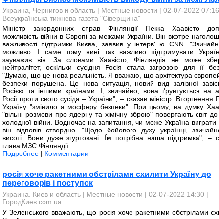
Украина, Чернигов и область
|
Местные новости
| 02-07-2022 07:16
Всеукраїнська тижнева газета "Сіверщина"
Міністр закордонних справ Фінляндії Пекка Хаавісто доп
можливість війни в Європі за межами України. Він вкотре наголош
важливості підтримки Києва, заявив у інтерв' ю CNN. "Звичайн
можливо. І саме тому нині так важливо підтримувати Україн
зауважив він. За словами Хаавісто, Фінляндія не може збер
нейтралітет, оскільки сусідня Росія стала загрозою для її без
"Думаю, що це нова реальність. Я вважаю, що архітектура європей
безпеки порушена. Це нова ситуація, новий вид залізної завіс
Росією та іншими країнами. І, звичайно, вона ґрунтується на аг
Росії проти свого сусіда – України", – сказав міністр. Вторгнення Р
Україну "змінило атмосферу безпеки". При цьому, на думку Хаав
"вільні розмови про ядерну та хімічну зброю" повертають світ до
холодної війни. Водночас на запитання, чи може Україна виграти 
він відповів ствердно. "Щодо бойового духу українці, звичайн
висоті. Вони дуже згуртовані. Їм потрібна наша підтримка", – с
глава МЗС Фінляндії.
Подробнее
|
Комментарии
росія хоче ракетними обстрілами схилити Україну до
переговорів і поступок
Украина, Киев и область
|
Местные новости
| 02-07-2022 14:30 |
ГородКиев.com.ua
У Зеленського вважають, що росія хоче ракетними обстрілами сх