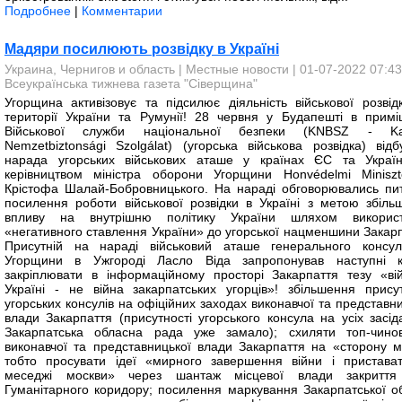
Подробнее
|
Комментарии
Мадяри посилюють розвідку в Україні
Украина, Чернигов и область
|
Местные новости
| 01-07-2022 07:43
Всеукраїнська тижнева газета "Сіверщина"
Угорщина активізовує та підсилює діяльність військової розвід
території України та Румунії! 28 червня у Будапешті в примі
Військової служби національної безпеки (KNBSZ - Ka
Nemzetbiztonsági Szolgálat) (угорська військова розвідка) відб
нарада угорських військових аташе у країнах ЄС та Україн
керівництвом міністра оборони Угорщини Honvédelmi Miniszt
Крістофа Шалай-Бобровницького. На нараді обговорювались пи
посилення роботи військової розвідки в Україні з метою збіль
впливу на внутрішню політику України шляхом викорис
«негативного ставлення України» до угорської нацменшини Закарп
Присутній на нараді військовий аташе генерального консул
Угорщини в Ужгороді Ласло Віда запропонував наступні к
закріплювати в інформаційному просторі Закарпаття тезу «ві
Україні - не війна закарпатських угорців»! збільшення присут
угорських консулів на офіційних заходах виконавчої та представн
влади Закарпаття (присутності угорського консула на усіх засід
Закарпатська обласна рада уже замало); схиляти топ-чинов
виконавчої та представницької влади Закарпаття на «сторону м
тобто просувати ідеї «мирного завершення війни і пристава
меседжі москви» через шантаж місцевої влади закриття 
Гуманітарного коридору; посилення маркування Закарпатської об