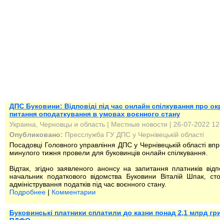
ДПС Буковини: Відповіді під час онлайн спілкування про ок
питання оподаткування в умовах воєнного стану
Украина, Черновцы и область
|
Местные новости
| 26-07-2022 12
Опубликовано:
Пресслужба ГУ ДПС у Чернівецькій області
Посадовці Головного управління ДПС у Чернівецькій області вп
минулого тижня провели для буковинців онлайн спілкування.
Відтак, згідно заявленого анонсу на запитання платників відп
начальник податкового відомства Буковини Віталій Шпак, ст
адміністрування податків під час воєнного стану.
Подробнее
|
Комментарии
Буковинські платники сплатили до казни понад 2,1 млрд гр