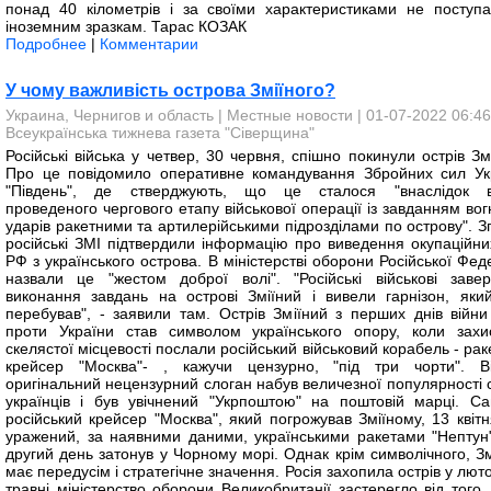
понад 40 кілометрів і за своїми характеристиками не поступа
іноземним зразкам. Тарас КОЗАК
Подробнее
|
Комментарии
У чому важливість острова Зміїного?
Украина, Чернигов и область
|
Местные новости
| 01-07-2022 06:46
Всеукраїнська тижнева газета "Сіверщина"
Російські війська у четвер, 30 червня, спішно покинули острів Зм
Про це повідомило оперативне командування Збройних сил Ук
"Південь", де стверджують, що це сталося "внаслідок 
проведеного чергового етапу військової операції із завданням во
ударів ракетними та артилерійськими підрозділами по острову". З
російські ЗМІ підтвердили інформацію про виведення окупаційни
РФ з українського острова. В міністерстві оборони Російської Фед
назвали це "жестом доброї волі". "Російські військові заве
виконання завдань на острові Зміїний і вивели гарнізон, яки
перебував", - заявили там. Острів Зміїний з перших днів війни 
проти України став символом українського опору, коли захи
скелястої місцевості послали російський військовий корабель - ра
крейсер "Москва"- , кажучи цензурно, "під три чорти". Ві
оригінальний нецензурний слоган набув величезної популярності 
українців і був увічнений "Укрпоштою" на поштовій марці. С
російський крейсер "Москва", який погрожував Зміїному, 13 квітн
уражений, за наявними даними, українськими ракетами "Нептун"
другий день затонув у Чорному морі. Однак крім символічного, Зм
має передусім і стратегічне значення. Росія захопила острів у лют
травні міністерство оборони Великобританії застерегло від того,