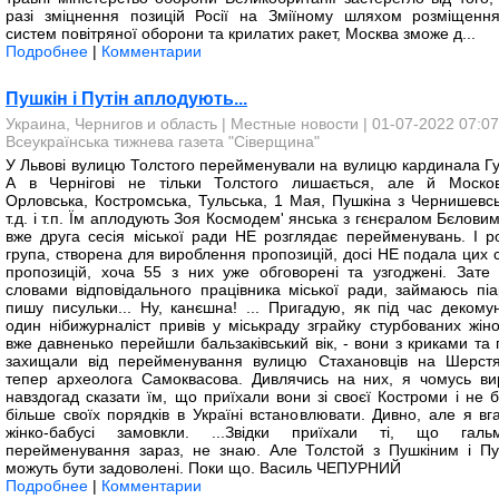
разі зміцнення позицій Росії на Зміїному шляхом розміщенн
систем повітряної оборони та крилатих ракет, Москва зможе д...
Подробнее
|
Комментарии
Пушкін і Путін аплодують...
Украина, Чернигов и область
|
Местные новости
| 01-07-2022 07:07
Всеукраїнська тижнева газета "Сіверщина"
У Львові вулицю Толстого перейменували на вулицю кардинала Гу
А в Чернігові не тільки Толстого лишається, але й Москов
Орловська, Костромська, Тульська, 1 Мая, Пушкіна з Чернишевсь
т.д. і т.п. Їм аплодують Зоя Космодем' янська з гєнєралом Бєловим
вже друга сесія міської ради НЕ розглядає перейменувань. І р
група, створена для вироблення пропозицій, досі НЕ подала цих 
пропозицій, хоча 55 з них уже обговорені та узгоджені. Зате 
словами відповідального працівника міської ради, займаюсь піа
пишу писульки... Ну, канєшна! ... Пригадую, як під час декомуні
один нібижурналіст привів у міськраду зграйку стурбованих жінок
вже давненько перейшли бальзаківський вік, - вони з криками та 
захищали від перейменування вулицю Стахановців на Шерстя
тепер археолога Самоквасова. Дивлячись на них, я чомусь ви
навздогад сказати їм, що приїхали вони зі своєї Костроми і не б
більше своїх порядків в Україні встановлювати. Дивно, але я вга
жінко-бабусі замовкли. ...Звідки приїхали ті, що галь
перейменування зараз, не знаю. Але Толстой з Пушкіним і Пу
можуть бути задоволені. Поки що. Василь ЧЕПУРНИЙ
Подробнее
|
Комментарии