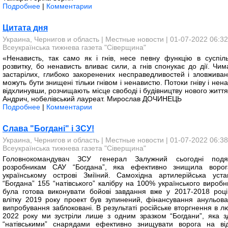
Подробнее
|
Комментарии
Цитата дня
Украина, Чернигов и область
|
Местные новости
| 01-07-2022 06:32
Всеукраїнська тижнева газета "Сіверщина"
«Ненависть, так само як і гнів, несе певну функцію в суспіл
розвитку, бо ненависть вливає сили, а гнів спонукає до дії. Чим
застарілих, глибоко закоренених несправедливостей і зловживань
можуть бути знищені тільки гнівом і ненавистю. Потоки гніву і нена
відхлинувши, розчищають місце свободі і будівництву нового життя
Андрич, нобелівський лауреат. Мирослав ДОЧИНЕЦЬ
Подробнее
|
Комментарии
Слава "Богдані" і ЗСУ!
Украина, Чернигов и область
|
Местные новости
| 01-07-2022 06:38
Всеукраїнська тижнева газета "Сіверщина"
Головнокомандувач ЗСУ генерал Залужний сьогодні подя
розробникам САУ “Богдана”, яка ефективно знищила воро
українському острові Зміїний. Самохідна артилерійська уста
“Богдана” 155 “натівського” калібру на 100% українського виробн
була готова виконувати бойові завдання вже у 2017-2018 році
влітку 2019 року проект був зупинений, фінансування анульова
випробування заблоковані. В результаті російське вторгнення в л
2022 року ми зустріли лише з одним зразком “Богдани”, яка з
“натівськими” снарядами ефективно знищувати ворога на від