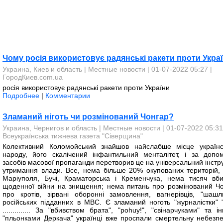
Чому росія використовує радянські ракети проти Укра
Украина, Киев и область
|
Местные новости
| 01-07-2022 05:27 |
ГородКиев.com.ua
росія використовує радянські ракети проти України
Подробнее
|
Комментарии
Зламаний ніготь чи розмінований Чонгар?
Украина, Чернигов и область
|
Местные новости
| 01-07-2022 05:31
Всеукраїнська тижнева газета "Сіверщина"
Колективний Коломойський знайшов найслабше місце українс
народу, його скалічений інфантильний менталітет, і за допо
засобів масової пропаганди перетворив це на універсальний інстр
утримання влади. Все, нема більше 20% окупованих територій,
Маріуполя, Бучі, Краматорська і Кременчука, нема тисяч вби
щоденної війни на знищення; нема питань про розмінований Чо
про кротів, зірвані оборонні замовлення, вагнерівців, "шашли
російських підданних в МВС. Є зламаний ноготь "журналістки" "
.............. За "вбивством брата", "роhuy!", "cвінарчуками" та 
"пльонками Деркача" українці вже проспали смертельну небезпе