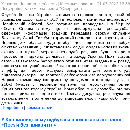
Украина, Чернигов и область
|
Местные новости
| 01-07-2022 16:39
Всеукраїнська тижнева газета "Сіверщина"
Служба безпеки України затримала ворожого агента, який з
розвіддані щодо позицій ЗСУ та геолокацій критичної інфраструкт
Чернігівській області. Але затримання проведено і в Черніве
області. Справа в тому, що, як поінформувала прес-служба
одержану інформацію зрадник передавав своєму спільни
Близькому Сході. Той був затриманий нещодавно контррозвідкою 
Чернівецькій області, куди прибув для підготовки серії вибух
об’єктах Укрзалізниці. Як встановили слідчі, обидва чоловіки вход
складу агентурної мережі спецслужб рф, яка була створен
проведення підривної діяльності на заході України. Після затри
свого «зв’язкового» інформатор отримав нове завдання – розвід
розташування українських військ і стратегічних об’єктів поблизу к
з рф.Ці дані ворог планував використати для ракетних уда
підготовки диверсій на території деблокованих та деокупованих ра
Наразі затриманому інформатору повідомлено про підозру за ч. 
258-3 (участь у терористичній групі чи терористичній організ
Кримінального кодексу України. Йому обрано міру запобіжного зах
вигляді тримання під вартою. Триває досудове розслідуванн
встановлення і притягнення до відповідальності інших осіб, прич
до злочинів.
Подробнее
|
Комментарии
У Кропивницькому відбулася презентація антології
«Поезія без прикриття»