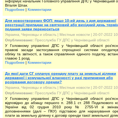
інформує начальник Головного управління ДПС у Чернівецькій о
Віталія Шпак.
Подробнее
|
Комментарии
Для новостворених ФОП: якщо 10-ий день з дня державної
реєстрації припадає на святковий або вихідний день термі
подання заяви переноситься
Украина, Черновцы и область
|
Местные новости
| 20-07-2022 10
Опубликовано:
Пресслужба ГУ ДПС у Чернівецькій області
У Головному управлінні ДПС у Чернівецькій області роз'яс
правові засади застосування спрощеної системи оподаткув
обліку та звітності, а також справляння єдиного податку, встан
главою 1 розд.
Подробнее
|
Комментарии
До якої дати СГ сплачує орендну плату за земельні ділянки
державної і комунальної власності у разі припинення або
розірвання договору оренди?
Украина, Черновцы и область
|
Местные новости
| 20-07-2022 10
Опубликовано:
Пресслужба ГУ ДПС у Чернівецькій області
У Головному управлінні ДПС у Чернівецькій області роз'яс
відповідно до абзацу першого п. 288.1 ст. 288 Податкового к
України від 02 грудня 2010 року № 2755-VI зі зміна
доповненнями (далі – ПКУ) підставою для нарахування оре
плати за земельну ділянку є договір оренди такої земельної діля