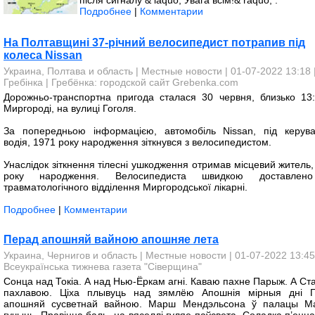
після сигналу & laquo; Увага всім!& raquo; .
Подробнее
|
Комментарии
На Полтавщині 37-річний велосипедист потрапив під
колеса Nissan
Украина, Полтава и область
|
Местные новости
| 01-07-2022 13:18 
Гребінка | Гребёнка: городской сайт Grebenka.com
Дорожньо-транспортна пригода сталася 30 червня, близько 13:
Миргороді, на вулиці Гоголя.
За попередньою інформацією, автомобіль Nissan, під керув
водія, 1971 року народження зіткнувся з велосипедистом.
Унаслідок зіткнення тілесні ушкодження отримав місцевий житель,
року народження. Велосипедиста швидкою доставлен
травматологічного відділення Миргородської лікарні.
Подробнее
|
Комментарии
Перад апошняй вайною апошняе лета
Украина, Чернигов и область
|
Местные новости
| 01-07-2022 13:45
Всеукраїнська тижнева газета "Сіверщина"
Сонца над Токіа. А над Нью-Ёркам агні. Каваю пахне Парыж. А Ст
пахлавою. Ціха плывуць над зямлёю Апошнія мірныя дні 
апошняй сусветнай вайною. Марш Мендэльсона ў палацы М