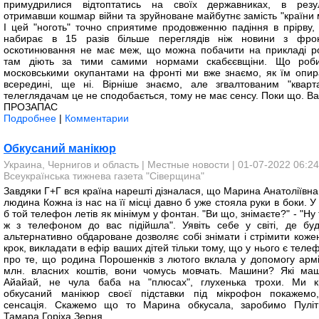
примудрилися відтоптатись на своїх державниках, в резул
отримавши кошмар війни та зруйноване майбутнє замість "країни м
І цей "ноготь" точно сприятиме продовженню падіння в прірву,
набирає в 15 разів більше переглядів ніж новини з фро
оскотинювання не має меж, що можна побачити на прикладі ро
там діють за тими самими нормами скабєєвщіни. Що роб
московськими окупантами на фронті ми вже знаємо, як їм опир
всередині, ще ні. Вірніше знаємо, але згвалтованим "кварт
телеглядачам це не сподобається, тому не має сенсу. Поки що. Ва
ПРОЗАПАС
Подробнее
|
Комментарии
Обкусаний манікюр
Украина, Чернигов и область
|
Местные новости
| 01-07-2022 06:24
Всеукраїнська тижнева газета "Сіверщина"
Завдяки Г+Г вся країна нарешті дізналася, що Марина Анатоліївна
людина Кожна із нас на її місці давно б уже стояла руки в боки. 
б той телефон летів як мінімум у фонтан. "Ви що, знімаєте?" - "Ну 
ж з телефоном до вас підійшла". Уявіть себе у світі, де буд
альтернативно обдароване дозволяє собі знімати і стрімити коже
крок, викладати в ефір ваших дітей тільки тому, що у нього є теле
про те, що родина Порошенків з лютого вклала у допомогу армі
млн. власних коштів, вони чомусь мовчать. Машини? Які ма
Айайай, не чула баба на "плюсах", глухенька трохи. Ми 
обкусаний манікюр своєї підставки під мікрофон покажемо
сенсація. Скажемо що то Марина обкусала, заробимо Пуліт
Тамара Горіха Зерня