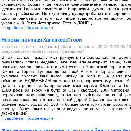
українського борщу - це чергове феноменальне явище. Країн
ідентичності поглинає чужі страви й продукти і думає, що від цьог
стають російськими. Це яку етнічну пустку треба мати в середині
щоб заповнювати її всім, що лише трапляється на шляху. Б
український. Реконкіста триває. Тетяна ДОНЕЦЬ
Подробнее
|
Комментарии
Непохитна криця Ханенкової гори
Украина, Чернигов и область
|
Местные новости
| 02-07-2022 05:40
Всеукраїнська тижнева газета "Сіверщина"
В той час, коли дощі у місті руйнують на схилах кам' яні дорог
будувались зовсім недавно, але без елементарних вмінь, зна
навичок, ми за приклад ставимо узвіз на Ханенковій горі між с
Юхнів та Горбів. Тут все до навпаки! А кожна чергова злива т
укріплює полотно кам' яного шляху! А коли б ще діяли пр
обмеження НАДВАЖКИМ авто- покриттю, народженому, немов б
дитина в родині, майстеровитими каменярами Юхнова та Гор
1000 років би зносу не було б! Ось і сьогодні, 200- метровий у
переживши вчорашню зливу, гарненько виблискує на сонці іде
вимитим каменем в коливанні тіней дерев! Справді, велике діло,
розумні люди, бодай 50, 100 чи більше років тому люди робили
справу ! Адже тільки такі дороги ведуть нас до успіхів та краси!
ДОМОЦЬКИЙ
Подробнее
|
Комментарии
Фінляндія визнає можливість виходу війни за межі Укр