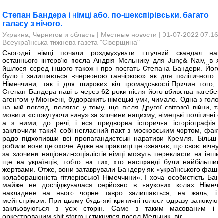
Степан Бандера і німці або, по-шекспірівськи, багато
галасу з нічого.
Украина, Чернигов и область
|
Местные новости
| 01-07-2022 07:16
Всеукраїнська тижнева газета "Сіверщина"
Сьогодні німці почали роздмухувати штучний скандал на
останнього інтерв’ю посла Андрія Мельнику для Jung& Naiv, в 
йшлося серед іншого також і про постать Степана Бандери. Його
було і залишається «червоною ганчіркою» як для політичного 
Німеччини, так і для широких кіл громадськості.Причин того,
Степан Бандера навіть через 62 роки після його вбивства кагеб
агентом у Мюнхені, будоражить німецькі уми, чимало. Одна з голо
на мій погляд, полягає у тому, що після Другої світової війни, 
мовити «спокутуючи вину» за злочини нацизму, німецькі політичні 
а з ними, до речі, і вся придворна історична історіографі
заключили такий собі негласний пакт з московським чортом, фак
радо підхопивши всі пропагандистські наративи Кремля. Більш 
робили вони це охоче. Адже на практиці це означає, що свою вічн
за злочини націонал-соціалістів німці можуть перекласти на інши
ще на українців, тобто на тих, хто насправді були найбільши
жертвами. Отже, вони затаврували Бандеру як «українського фаши
колабораціоніста гітлерівської Німеччини». І хоча особистість Б
майже не досліджувалася серйозно в наукових колах Німеч
накладене на нього чорне тавро залишається, на жаль, і
мейнстрімом. При цьому будь-які критичні голоси одразу затюкуют
закльовуються з усіх сторін. Саме з таким масованим і 
оркестрованим shit storm і стикнувся посол Мельник, від...