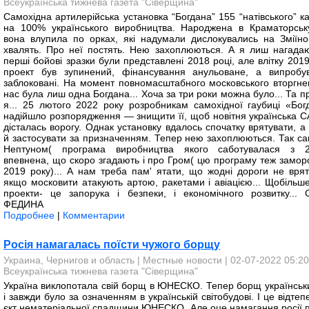
Всеукраїнська тижнева газета "Сіверщина"
Самохідна артилерійська установка “Богдана” 155 “натівського” к
на 100% українського виробництва. Народжена в Краматорськ
вона влупила по орках, які надумали дислокувались на Зміїном
хвалять. Про неї постять. Нею захоплюються. А я лиш нагада
перші бойові зразки були представлені 2018 році, але влітку 201
проект був зупинений, фінансування анульоване, а випробу
заблоковані. На момент повномасштабного московського вторгне
нас була лиш одна Богдана... Хоча за три роки можна було... Та 
я... 25 лютого 2022 року розробникам самохідної гаубиці «Бог
надійшло розпорядження — знищити її, щоб новітня українська С
дісталась ворогу. Однак установку вдалось спочатку врятувати, а
й застосувати за призначенням. Тепер нею захоплюються. Так са
Нептуном( програма виробництва якого саботувалася з 2
впевнена, що скоро згадають і про Гром( цю програму теж замор
2019 року)... А нам треба пам' ятати, що жодні дороги не врят
якщо московити атакують артою, ракетами і авіацією... Щобільше,
проекти- це запорука і безпеки, і економічного розвитку... 
ФЕДИНА
Подробнее
|
Комментарии
Росія намагалась поїсти чужого борщу
Украина, Чернигов и область
|
Местные новости
| 02-07-2022 05:20
Всеукраїнська тижнева газета "Сіверщина"
Україна виклопотала свій борщ в ЮНЕСКО. Тепер борщ українськи
і завжди було за означенням в українській світобудові. І це відтеп
єкт нематеріальної спадщини ЮНЕСКО. Але оце намагання росії п