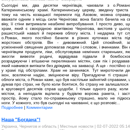
Сьогодні ми, два десятки чернігівців, чаювали з о.Рома
Катерининському храмі. Катерининську церкву, зведену триста 
тому на честь козацької перемоги під Азовом, можна справе
вважати одним з місць сили Чернігова: вона багато бачила на с
віку, її стіни витримали неабиякі випробування. І просто диво, 
храм, який є своєрідною візитівкою Чернігова, вистояв у цьогор
рашистській навалі й пережив облогу міста. І недарма тут сл
о.Роман, якого постійно бачили в різних куточках міста пі
жорстоких обстрілів. Він - дивовижний. Цей спокійний, з
усміхнений священик допомагав людям і словом, і вчинками. Він 
чернігівцям продукти, ліки, обслуговував немічних стареньких, я
змогли вивезти родичі, відвідував підвали й бомбосхо
розраджуючи і втішаючи переляканих містян, сам пік і роздавав 
який навчився випікати без дріжджів, на заквасці. А ще - постійно 
у храмі під обстрілами. Храм не зачинявся. Тут мироточили де
ікон, вселяючи надію, зміцнюючи віру. Пригадуючи ті страшні 
облоги міста, о.Роман каже, що був настільки зайнятий справами,
думав про страх, не було коли боятися, бо страху не залишалося 
в круговерті десятків справ щодоби. І тільки одного разу, коли
містом, а неподалік вцілила у будівлю ворожа ракета, і заст
простір, йому стало по-справжньому страшно, мало не підкос
ноги. У кожного, хто був сьогодні на чаюванні, є що розповіс...
Подробнее
|
Комментарии
Наша "Богдана"!
Украина, Чернигов и область
|
Местные новости
| 02-07-2022 05:14