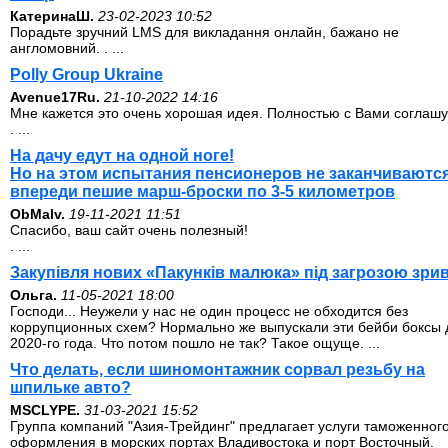
КатеринаШ.
23-02-2023 10:52
Порадьте зручний LMS для викладання онлайн, бажано не
англомовний. . ...
Polly Group Ukraine
Avenue17Ru.
21-10-2022 14:16
Мне кажется это очень хорошая идея. Полностью с Вами соглашу
. ...
На дачу едут на одной ноге!
Но на этом испытания пенсионеров не заканчиваются
впереди пешие марш-броски по 3-5 километров
ОbMalv.
19-11-2021 11:51
Спасибо, ваш сайт очень полезный!
. ...
Закупівля нових «Пакунків малюка» під загрозою зри
Ольга.
11-05-2021 18:00
Господи... Неужели у нас не один процесс не обходится без
коррупционных схем? Нормально же выпускали эти бейби боксы 
2020-го года. Что потом пошло не так? Такое ощуще. ...
Что делать, если шиномонтажник сорвал резьбу на
шпильке авто?
MSCLYPE.
31-03-2021 15:52
Группа компаний "Азия-Трейдинг" предлагает услуги таможенног
оформления в морских портах Владивостока и порт Восточный.