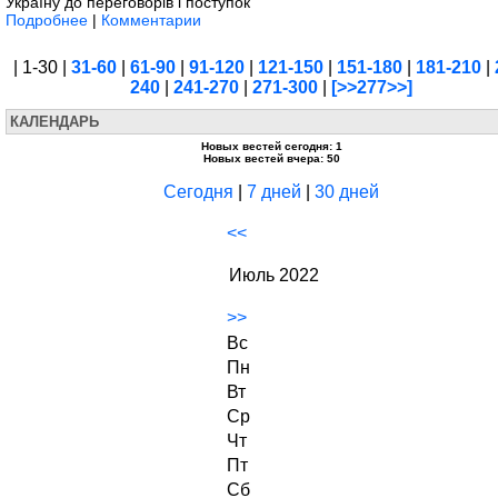
Україну до переговорів і поступок
Подробнее
|
Комментарии
| 1-30 |
31-60
|
61-90
|
91-120
|
121-150
|
151-180
|
181-210
|
240
|
241-270
|
271-300
|
[>>277>>]
КАЛЕНДАРЬ
Новых вестей сегодня: 1
Новых вестей вчера: 50
Сегодня
|
7 дней
|
30 дней
<<
Июль 2022
>>
Вс
Пн
Вт
Ср
Чт
Пт
Сб