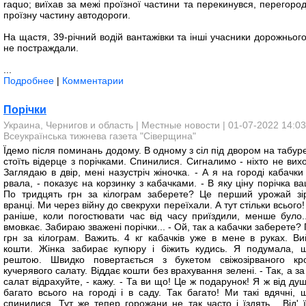
raquo; виїхав за межі проїзної частини та перекинувся, перегоро
проїзну частину автодороги.
На щастя, 39-річний водій вантажівки та інші учасники дорожньог
не постраждали.
...
Подробнее
|
Комментарии
Порічки
Украина, Чернигов и область
|
Местные новости
| 01-07-2022 14:03
Всеукраїнська тижнева газета "Сіверщина"
Їдемо після поминань додому. В одному з сіл під двором на табур
стоїть відерце з порічками. Спинилися. Сигналимо - ніхто не вих
Заглядаю в двір, мені назустріч жіночка. - А я на городі кабачк
рвала, - показує на корзинку з кабачками. - В яку ціну порічка в
По тридцять грн за кілограм заберете? Це перший урожай зі
вранці. Ми через війну до свекрухи переїхали. А тут стільки всього
раніше, коли погостювати час від часу приїздили, менше було..
вмовкає. Забираю зважені порічки... - Ой, так а кабачки заберете?
грн за кілограм. Важить. 4 кг кабачків уже в мене в руках. В
кошти. Жінка забирає купюру і біжить кудись. Я подумала, 
рештою. Швидко повертається з букетом свіжозірваного кр
кучерявого салату. Віддає кошти без врахування зелені. - Так, а за 
салат відрахуйте, - кажу. - Та ви що! Це ж подарунок! Я ж від душ
багато всього на городі і в саду. Так багато! Ми такі вдячні, 
спинилися. Тут же тепер горожани не так часто і їздять... Від' 