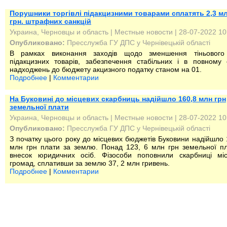
Порушники торгівлі підакцизними товарами сплатять 2,3 м
грн. штрафних санкцій
Украина, Черновцы и область
|
Местные новости
| 28-07-2022 10
Опубликовано:
Пресслужба ГУ ДПС у Чернівецькій області
В рамках виконання заходів щодо зменшення тіньового 
підакцизних товарів, забезпечення стабільних і в повному 
надходжень до бюджету акцизного податку станом на 01.
Подробнее
|
Комментарии
На Буковині до місцевих скарбниць надійшло 160,8 млн грн
земельної плати
Украина, Черновцы и область
|
Местные новости
| 28-07-2022 10
Опубликовано:
Пресслужба ГУ ДПС у Чернівецькій області
З початку цього року до місцевих бюджетів Буковини надійшло 
млн грн плати за землю. Понад 123, 6 млн грн земельної п
внесок юридичних осіб. Фізособи поповнили скарбниці міс
громад, сплативши за землю 37, 2 млн гривень.
Подробнее
|
Комментарии