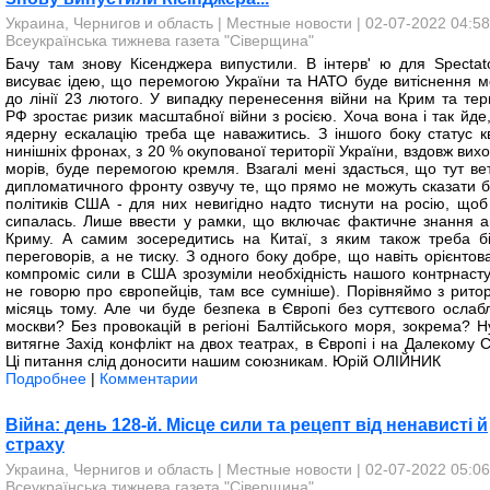
Украина, Чернигов и область
|
Местные новости
| 02-07-2022 04:58
Всеукраїнська тижнева газета "Сіверщина"
Бачу там знову Кісенджера випустили. В інтерв' ю для Spectato
висуває ідею, що перемогою України та НАТО буде витіснення м
до лінії 23 лютого. У випадку перенесення війни на Крим та тери
РФ зростає ризик масштабної війни з росією. Хоча вона і так йде
ядерну ескалацію треба ще наважитись. З іншого боку статус к
нинішніх фронах, з 20 % окупованої території України, вздовж вих
морів, буде перемогою кремля. Взагалі мені здасться, що тут ве
дипломатичного фронту озвучу те, що прямо не можуть сказати б
політиків США - для них невигідно надто тиснути на росію, щоб
сипалась. Лише ввести у рамки, що включає фактичне знання ан
Криму. А самим зосередитись на Китаї, з яким також треба б
переговорів, а не тиску. З одного боку добре, що навіть орієнтов
компроміс сили в США зрозуміли необхідність нашого контрнасту
не говорю про європейців, там все сумніше). Порівняймо з рито
місяць тому. Але чи буде безпека в Європі без суттєвого ослаб
москви? Без провокацій в регіоні Балтійського моря, зокрема? Ну
витягне Захід конфлікт на двох театрах, в Європі і на Далекому 
Ці питання слід доносити нашим союзникам. Юрій ОЛІЙНИК
Подробнее
|
Комментарии
Війна: день 128-й. Місце сили та рецепт від ненависті й
страху
Украина, Чернигов и область
|
Местные новости
| 02-07-2022 05:06
Всеукраїнська тижнева газета "Сіверщина"