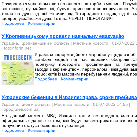
Позираємо з чоловіком один на одного і на торби в машині. Розум
всі вихідні, ну майже всі, будуть присвячені консервуванню. Ал
тепло на душі від тієї жіночки, від її городини і ягідок, від її ве
щедрої, української душі. Тетяна ЧЕРЕП - ПЕРОГАНИЧ
Подробнее
|
Комментарии
У Кропивницькому провели навчальну евакуацію
Украина, Кропивницкий и область
|
Местные новости
| 01-07-2022 
|
fotoinform.net
У рамках інформаційного марафону щодо запобі
загибелі людей під час ворожих обстрілів С
порятунку проводить просвітницькі та тренув
заходи з керівництвом, персоналом і відвідувача
rsquo; єктів із масовим перебуванням людей.& nbs
Подробнее
|
Комментарии
Украинские беженцы в Израиле: права, сроки пребыв
Украина, Киев и область
|
Местные новости
| 01-07-2022 14:55 |
ГородКиев.com.ua
На данный момент МВД Израиля так и не предоставило ни
официальных данных о том, как будут рассматриваться заявлен
получения статуса беженца от украинцев
Подробнее
|
Комментарии