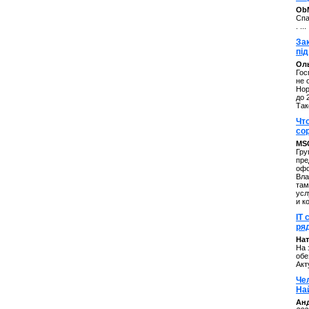
ОbM
Спа
. ...
За
під
Оль
Гос
не 
Нор
до 
Так
Чт
со
MS
Гру
пре
офо
Вла
там
усл
и к
IT 
ряд
Нат
На 
обе
Акт
Че
На
Ан