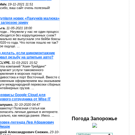
alv.
19-11-2021 11:51
сибо, ваш сайт очень полезный!
купівля нових «Пакунків малюка»
 загрозою зриву
га.
11-05-2021 18:00
поди... Неужели у нас не один процесс
обходится без коррупционных схем?
мально же выпускали эти бейби боксы
2020-го года. Что потом пошло не так?
ое ощуще. ...
о делать, если шиномонтажник
рвал резьбу на шпильке авто?
CLYPE.
31-03-2021 15:52
ппа компаний "Азия-Трейдинг"
длагает услуги таможенного
рмления в морских портах
дивостока и порт Восточный. Вместе с
оженным оформлением мы оказываем
уги международной перевозки сборных
онтейнерных грузов. ...
сервисы Google Cloud для
ового сотрудника от Wise IT
алушко.
31-10-2020 04:47
заметку! Полезная статья как
зопасить личные данные в интернете.
уально, как никогда ранее. Имхо. ...
Погода
Запорожье
ловек-легенда Лев Абрамович
ймарк
дрей Александрович Снежин.
23-10-