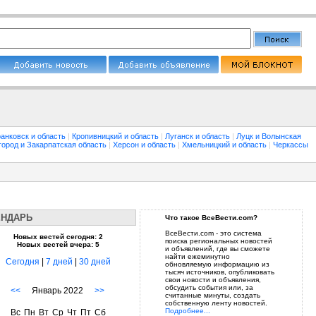
анковск и область
|
Кропивницкий и область
|
Луганск и область
|
Луцк и Волынская
город и Закарпатская область
|
Херсон и область
|
Хмельницкий и область
|
Черкассы
ЕНДАРЬ
Что такое ВсеВести.com?
ВсеВести.com - это система
Новых вестей сегодня: 2
поиска региональных новостей
Новых вестей вчера: 5
и объявлений, где вы сможете
найти ежеминутно
Сегодня
|
7 дней
|
30 дней
обновляемую информацию из
тысяч источников, опубликовать
свои новости и объявления,
обсудить события или, за
<<
Январь 2022
>>
считанные минуты, создать
собственную ленту новостей.
Подробнее...
Вс
Пн
Вт
Ср
Чт
Пт
Сб