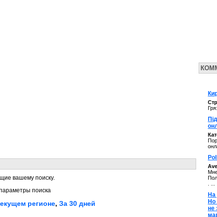
КОМ
Кир
Стр
Гря
Під
он
Ка
Пор
онл
Pol
Av
Мне
щие вашему поиску.
Пол
. ...
параметры поиска
На 
Но
текущем регионе
,
За 30 дней
не
ма