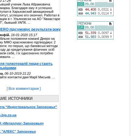
0 17:24
ывший ученик Льва Абрамовича
марка. Благодаря ему я успешно
тупил в Харьковский авиационный
титут, успешно его окончил. Работал в
ации в г. Ульяновске на АО "Авиастаре
П", бывший УАПК. ...
NERO підсумовує результати року
мофій.
16-01-2020 15:17
більне положення команії Дінеро на
ку МФО красномовно підтверджує 2
екти: по-перше, що банківські методи
ходу до кредитування фізичних осіб
жили себе, і їх однозначно потрібно
нювати. ...
сля голкотерапії люди стають
льнішими
а.
06-10-2019 21:22
айте контактні дані Марії Миськів. ...
[ Все комментарии ]
ШИЕ ИСТОЧНИКИ
ета “Индустриальное Запорожье”
o.big.zp.ua
К «Металлург-Запорожье»
К "АЛЕКС" Запорожье