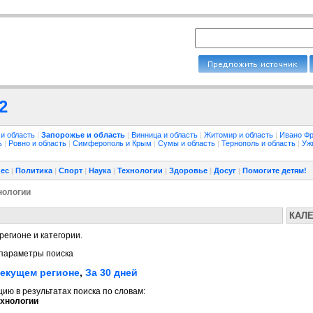
2
 и область
|
Запорожье и область
|
Винница и область
|
Житомир и область
|
Ивано Фр
ть
|
Ровно и область
|
Симферополь и Крым
|
Сумы и область
|
Тернополь и область
|
Уж
ес
|
Политика
|
Спорт
|
Наука
|
Технологии
|
Здоровье
|
Досуг
|
Помогите детям!
нологии
КАЛ
регионе и категории.
параметры поиска
текущем регионе
,
За 30 дней
ю в результатах поиска по словам:
хнологии