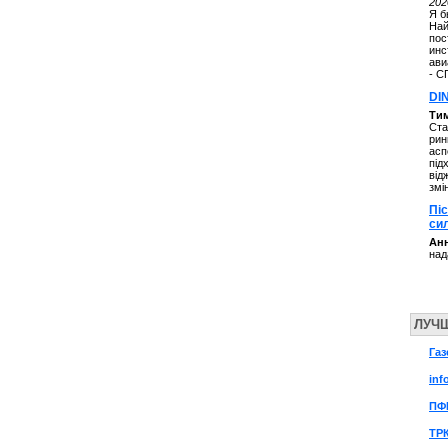
202
Я б
Най
пос
инс
ави
- С
DI
Ти
Ста
рин
асп
під
від
змі
Пі
си
Анн
над
ЛУЧ
Газ
inf
ПФ
ТР