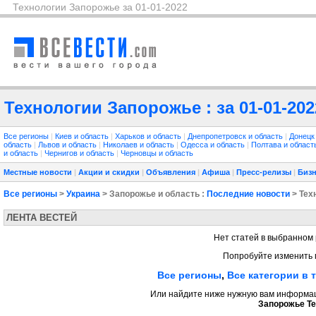
Технологии Запорожье за 01-01-2022
Технологии Запорожье : за 01-01-202
Все регионы
|
Киев и область
|
Харьков и область
|
Днепропетровск и область
|
Донецк
область
|
Львов и область
|
Николаев и область
|
Одесса и область
|
Полтава и облас
и область
|
Чернигов и область
|
Черновцы и область
Местные новости
|
Акции и скидки
|
Объявления
|
Афиша
|
Пресс-релизы
|
Бизн
Все регионы
>
Украина
> Запорожье и область :
Последние новости
> Тех
ЛЕНТА ВЕСТЕЙ
Нет статей в выбранном 
Попробуйте изменить 
Все регионы
,
Все категории в 
Или найдите ниже нужную вам информаци
Запорожье Те