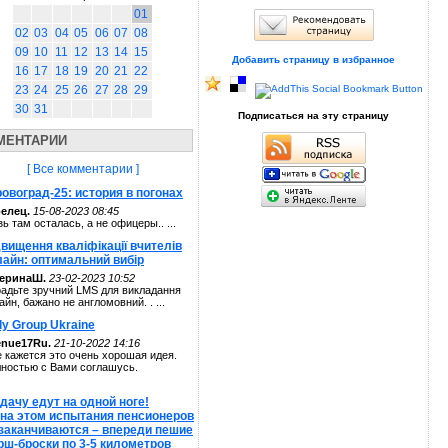
01
02
03
04
05
06
07
08
09
10
11
12
13
14
15
Добавить страницу в избранное
16
17
18
19
20
21
22
23
24
25
26
27
28
29
30
31
Подписаться на эту страницу
МЕНТАРИИ
[ Все комментарии ]
овоград-25: история в погонах
елец.
15-08-2023 08:45
зь там осталась, а не офицеры.. ...
вищення кваліфікації вчителів
лайн: оптимальний вибір
теринаШ.
23-02-2023 10:52
адьте зручний LMS для викладання
айн, бажано не англомовний. . ...
ly Group Ukraine
enue17Ru.
21-10-2022 14:16
 кажется это очень хорошая идея.
ностью с Вами соглашусь.
дачу едут на одной ноге!
 на этом испытания пенсионеров
 заканчиваются – впереди пешие
рш-броски по 3-5 километров