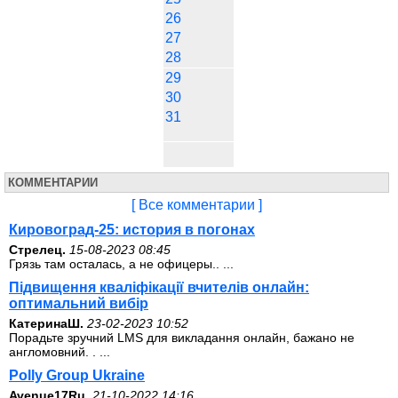
26
27
28
29
30
31
КОММЕНТАРИИ
[ Все комментарии ]
Кировоград-25: история в погонах
Стрелец.
15-08-2023 08:45
Грязь там осталась, а не офицеры.. ...
Підвищення кваліфікації вчителів онлайн:
оптимальний вибір
КатеринаШ.
23-02-2023 10:52
Порадьте зручний LMS для викладання онлайн, бажано не
англомовний. . ...
Polly Group Ukraine
Avenue17Ru.
21-10-2022 14:16