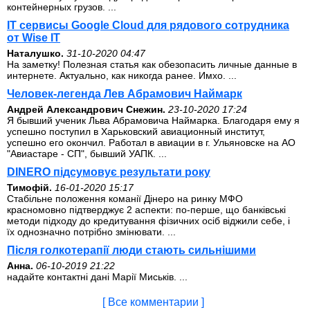
контейнерных грузов. ...
IT сервисы Google Cloud для рядового сотрудника
от Wise IT
Наталушко.
31-10-2020 04:47
На заметку! Полезная статья как обезопасить личные данные в
интернете. Актуально, как никогда ранее. Имхо. ...
Человек-легенда Лев Абрамович Наймарк
Андрей Александрович Снежин.
23-10-2020 17:24
Я бывший ученик Льва Абрамовича Наймарка. Благодаря ему я
успешно поступил в Харьковский авиационный институт,
успешно его окончил. Работал в авиации в г. Ульяновске на АО
"Авиастаре - СП", бывший УАПК. ...
DINERO підсумовує результати року
Тимофій.
16-01-2020 15:17
Стабільне положення команії Дінеро на ринку МФО
красномовно підтверджує 2 аспекти: по-перше, що банківські
методи підходу до кредитування фізичних осіб віджили себе, і
їх однозначно потрібно змінювати. ...
Після голкотерапії люди стають сильнішими
Анна.
06-10-2019 21:22
надайте контактні дані Марії Миськів. ...
[ Все комментарии ]