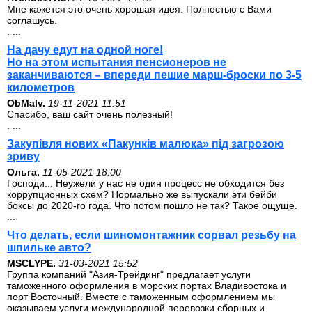
Мне кажется это очень хорошая идея. Полностью с Вами
соглашусь.
. ...
На дачу едут на одной ноге!
Но на этом испытания пенсионеров не
заканчиваются – впереди пешие марш-броски по 3-5
километров
ОbMalv.
19-11-2021 11:51
Спасибо, ваш сайт очень полезный!
. ...
Закупівля нових «Пакунків малюка» під загрозою
зриву
Ольга.
11-05-2021 18:00
Господи... Неужели у нас не один процесс не обходится без
коррупционных схем? Нормально же выпускали эти бейби
боксы до 2020-го года. Что потом пошло не так? Такое ощуще.
...
Что делать, если шиномонтажник сорвал резьбу на
шпильке авто?
MSCLYPE.
31-03-2021 15:52
Группа компаний "Азия-Трейдинг" предлагает услуги
таможенного оформления в морских портах Владивостока и
порт Восточный. Вместе с таможенным оформлением мы
оказываем услуги международной перевозки сборных и