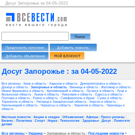
Досуг Запорожье за 04-05-2022
Досуг Запорожье : за 04-05-2022
Все регионы
|
Киев и область
|
Харьков и область
|
Днепропетровск и область
|
Донецк и область
|
Запорожье и область
|
Винница и область
|
Житомир и область
|
Ивано Франковск и область
|
Кропивницкий и область
|
Луганск и область
|
Луцк и
Волынская область
|
Львов и область
|
Николаев и область
|
Одесса и область
|
Полтава и область
|
Ровно и область
|
Симферополь и Крым
|
Сумы и область
|
Тернополь и область
|
Ужгород и Закарпатская область
|
Херсон и область
|
Хмельницкий и область
|
Черкассы и область
|
Чернигов и область
|
Черновцы и
область
Местные новости
|
Акции и скидки
|
Объявления
|
Афиша
|
Пресс-релизы
|
Бизнес
|
Политика
|
Спорт
|
Наука
|
Технологии
|
Здоровье
|
Досуг
|
Помогите
детям!
Все регионы
>
Украина
> Запорожье и область :
Последние новости
>