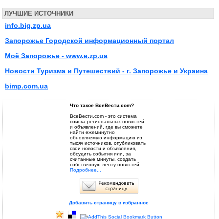
ЛУЧШИЕ ИСТОЧНИКИ
info.big.zp.ua
Запорожье Городской информационный портал
Моё Запорожье - www.e.zp.ua
Новости Туризма и Путешествий - г. Запорожье и Украина
bimp.com.ua
Что такое ВсеВести.com?
ВсеВести.com - это система
поиска региональных новостей
и объявлений, где вы сможете
найти ежеминутно
обновляемую информацию из
тысяч источников, опубликовать
свои новости и объявления,
обсудить события или, за
считанные минуты, создать
собственную ленту новостей.
Подробнее...
Добавить страницу в избранное