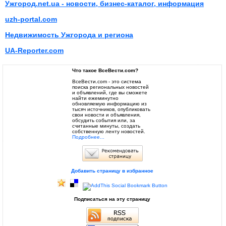
Ужгород.net.ua - новости, бизнес-каталог, информация
uzh-portal.com
Недвижимость Ужгорода и региона
UA-Reporter.com
Что такое ВсеВести.com?
ВсеВести.com - это система
поиска региональных новостей
и объявлений, где вы сможете
найти ежеминутно
обновляемую информацию из
тысяч источников, опубликовать
свои новости и объявления,
обсудить события или, за
считанные минуты, создать
собственную ленту новостей.
Подробнее...
Добавить страницу в избранное
Подписаться на эту страницу