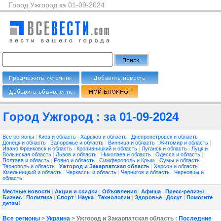
Город Ужгород за 01-09-2024
Город Ужгород : за 01-09-2024
Все регионы
|
Киев и область
|
Харьков и область
|
Днепропетровск и область
|
Донецк и область
|
Запорожье и область
|
Винница и область
|
Житомир и область
|
Ивано Франковск и область
|
Кропивницкий и область
|
Луганск и область
|
Луцк и
Волынская область
|
Львов и область
|
Николаев и область
|
Одесса и область
|
Полтава и область
|
Ровно и область
|
Симферополь и Крым
|
Сумы и область
|
Тернополь и область
|
Ужгород и Закарпатская область
|
Херсон и область
|
Хмельницкий и область
|
Черкассы и область
|
Чернигов и область
|
Черновцы и
область
Местные новости
|
Акции и скидки
|
Объявления
|
Афиша
|
Пресс-релизы
|
Бизнес
|
Политика
|
Спорт
|
Наука
|
Технологии
|
Здоровье
|
Досуг
|
Помогите
детям!
Все регионы
>
Украина
> Ужгород и Закарпатская область :
Последние