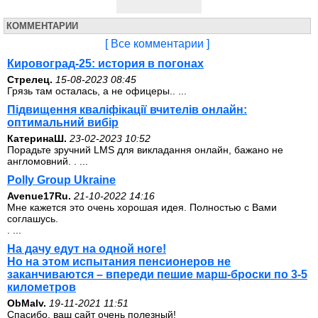
КОММЕНТАРИИ
[ Все комментарии ]
Кировоград-25: история в погонах
Стрелец.
15-08-2023 08:45
Грязь там осталась, а не офицеры.. ...
Підвищення кваліфікації вчителів онлайн:
оптимальний вибір
КатеринаШ.
23-02-2023 10:52
Порадьте зручний LMS для викладання онлайн, бажано не
англомовний. . ...
Polly Group Ukraine
Avenue17Ru.
21-10-2022 14:16
Мне кажется это очень хорошая идея. Полностью с Вами
соглашусь.
. ...
На дачу едут на одной ноге!
Но на этом испытания пенсионеров не
заканчиваются – впереди пешие марш-броски по 3-5
километров
ОbMalv.
19-11-2021 11:51
Спасибо, ваш сайт очень полезный!