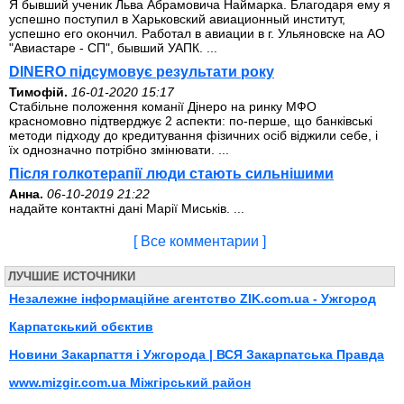
Я бывший ученик Льва Абрамовича Наймарка. Благодаря ему я
успешно поступил в Харьковский авиационный институт,
успешно его окончил. Работал в авиации в г. Ульяновске на АО
"Авиастаре - СП", бывший УАПК. ...
DINERO підсумовує результати року
Тимофій.
16-01-2020 15:17
Стабільне положення команії Дінеро на ринку МФО
красномовно підтверджує 2 аспекти: по-перше, що банківські
методи підходу до кредитування фізичних осіб віджили себе, і
їх однозначно потрібно змінювати. ...
Після голкотерапії люди стають сильнішими
Анна.
06-10-2019 21:22
надайте контактні дані Марії Миськів. ...
[ Все комментарии ]
ЛУЧШИЕ ИСТОЧНИКИ
Незалежне інформаційне агентство ZIK.com.ua - Ужгород
Карпатскький обєктив
Новини Закарпаття і Ужгорода | ВСЯ Закарпатська Правда
www.mizgir.com.ua Міжгірський район