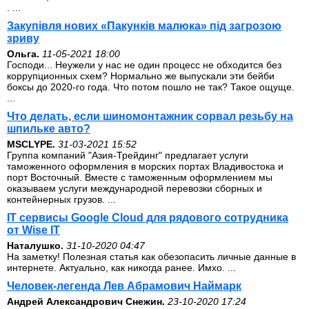
. ...
Закупівля нових «Пакунків малюка» під загрозою
зриву
Ольга.
11-05-2021 18:00
Господи... Неужели у нас не один процесс не обходится без
коррупционных схем? Нормально же выпускали эти бейби
боксы до 2020-го года. Что потом пошло не так? Такое ощуще.
...
Что делать, если шиномонтажник сорвал резьбу на
шпильке авто?
MSCLYPE.
31-03-2021 15:52
Группа компаний "Азия-Трейдинг" предлагает услуги
таможенного оформления в морских портах Владивостока и
порт Восточный. Вместе с таможенным оформлением мы
оказываем услуги международной перевозки сборных и
контейнерных грузов. ...
IT сервисы Google Cloud для рядового сотрудника
от Wise IT
Наталушко.
31-10-2020 04:47
На заметку! Полезная статья как обезопасить личные данные в
интернете. Актуально, как никогда ранее. Имхо. ...
Человек-легенда Лев Абрамович Наймарк
Андрей Александрович Снежин.
23-10-2020 17:24