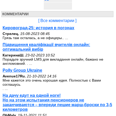
КОММЕНТАРИИ
[ Все комментарии ]
Кировоград-25: история в погонах
Стрелец.
15-08-2023 08:45
Грязь там осталась, а не офицеры.. ...
Підвищення кваліфікації вчителів онлайн:
оптимальний вибір
КатеринаШ.
23-02-2023 10:52
Порадьте зручний LMS для викладання онлайн, бажано не
англомовний. . ...
Polly Group Ukraine
Avenue17Ru.
21-10-2022 14:16
Мне кажется это очень хорошая идея. Полностью с Вами
соглашусь.
. ...
На дачу едут на одной ноге!
Но на этом испытания пенсионеров не
заканчиваются – впереди пешие марш-броски по 3-5
километров
ОbMalv.
19-11-2021 11:51