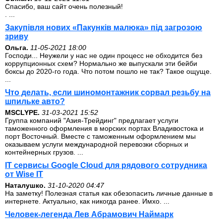
Спасибо, ваш сайт очень полезный!
. ...
Закупівля нових «Пакунків малюка» під загрозою
зриву
Ольга.
11-05-2021 18:00
Господи... Неужели у нас не один процесс не обходится без
коррупционных схем? Нормально же выпускали эти бейби
боксы до 2020-го года. Что потом пошло не так? Такое ощуще.
...
Что делать, если шиномонтажник сорвал резьбу на
шпильке авто?
MSCLYPE.
31-03-2021 15:52
Группа компаний "Азия-Трейдинг" предлагает услуги
таможенного оформления в морских портах Владивостока и
порт Восточный. Вместе с таможенным оформлением мы
оказываем услуги международной перевозки сборных и
контейнерных грузов. ...
IT сервисы Google Cloud для рядового сотрудника
от Wise IT
Наталушко.
31-10-2020 04:47
На заметку! Полезная статья как обезопасить личные данные в
интернете. Актуально, как никогда ранее. Имхо. ...
Человек-легенда Лев Абрамович Наймарк