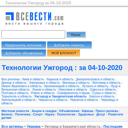
Технологии Ужгород за 04-10-2020
Технологии Ужгород : за 04-10-2020
Все регионы
|
Киев и область
|
Харьков и область
|
Днепропетровск и область
|
Донецк и область
|
Запорожье и область
|
Винница и область
|
Житомир и область
|
Ивано Франковск и область
|
Кропивницкий и область
|
Луганск и область
|
Луцк и
Волынская область
|
Львов и область
|
Николаев и область
|
Одесса и область
|
Полтава и область
|
Ровно и область
|
Симферополь и Крым
|
Сумы и область
|
Тернополь и область
|
Ужгород и Закарпатская область
|
Херсон и область
|
Хмельницкий и область
|
Черкассы и область
|
Чернигов и область
|
Черновцы и
область
Местные новости
|
Акции и скидки
|
Объявления
|
Афиша
|
Пресс-релизы
|
Бизнес
|
Политика
|
Спорт
|
Наука
|
Технологии
|
Здоровье
|
Досуг
|
Помогите
детям!
Все регионы
>
Украина
> Ужгород и Закарпатская область :
Последние