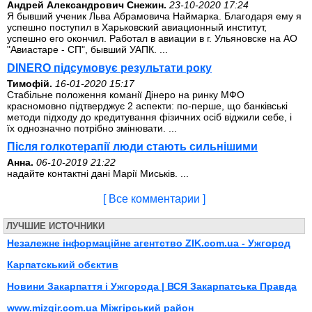
Андрей Александрович Снежин.
23-10-2020 17:24
Я бывший ученик Льва Абрамовича Наймарка. Благодаря ему я
успешно поступил в Харьковский авиационный институт,
успешно его окончил. Работал в авиации в г. Ульяновске на АО
"Авиастаре - СП", бывший УАПК. ...
DINERO підсумовує результати року
Тимофій.
16-01-2020 15:17
Стабільне положення команії Дінеро на ринку МФО
красномовно підтверджує 2 аспекти: по-перше, що банківські
методи підходу до кредитування фізичних осіб віджили себе, і
їх однозначно потрібно змінювати. ...
Після голкотерапії люди стають сильнішими
Анна.
06-10-2019 21:22
надайте контактні дані Марії Миськів. ...
[ Все комментарии ]
ЛУЧШИЕ ИСТОЧНИКИ
Незалежне інформаційне агентство ZIK.com.ua - Ужгород
Карпатскький обєктив
Новини Закарпаття і Ужгорода | ВСЯ Закарпатська Правда
www.mizgir.com.ua Міжгірський район