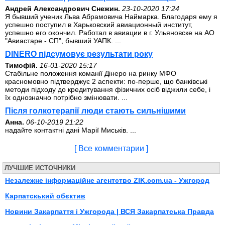
Андрей Александрович Снежин.
23-10-2020 17:24
Я бывший ученик Льва Абрамовича Наймарка. Благодаря ему я
успешно поступил в Харьковский авиационный институт,
успешно его окончил. Работал в авиации в г. Ульяновске на АО
"Авиастаре - СП", бывший УАПК. ...
DINERO підсумовує результати року
Тимофій.
16-01-2020 15:17
Стабільне положення команії Дінеро на ринку МФО
красномовно підтверджує 2 аспекти: по-перше, що банківські
методи підходу до кредитування фізичних осіб віджили себе, і
їх однозначно потрібно змінювати. ...
Після голкотерапії люди стають сильнішими
Анна.
06-10-2019 21:22
надайте контактні дані Марії Миськів. ...
[ Все комментарии ]
ЛУЧШИЕ ИСТОЧНИКИ
Незалежне інформаційне агентство ZIK.com.ua - Ужгород
Карпатскький обєктив
Новини Закарпаття і Ужгорода | ВСЯ Закарпатська Правда