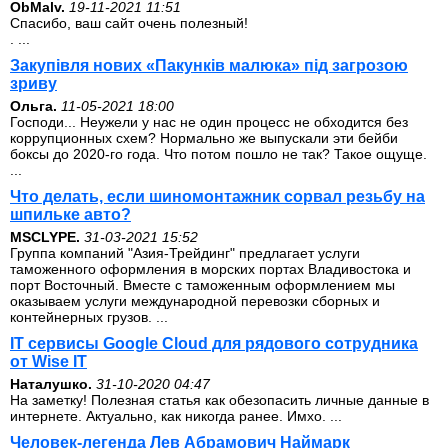
ОbMalv.
19-11-2021 11:51
Спасибо, ваш сайт очень полезный!
. ...
Закупівля нових «Пакунків малюка» під загрозою
зриву
Ольга.
11-05-2021 18:00
Господи... Неужели у нас не один процесс не обходится без
коррупционных схем? Нормально же выпускали эти бейби
боксы до 2020-го года. Что потом пошло не так? Такое ощуще.
...
Что делать, если шиномонтажник сорвал резьбу на
шпильке авто?
MSCLYPE.
31-03-2021 15:52
Группа компаний "Азия-Трейдинг" предлагает услуги
таможенного оформления в морских портах Владивостока и
порт Восточный. Вместе с таможенным оформлением мы
оказываем услуги международной перевозки сборных и
контейнерных грузов. ...
IT сервисы Google Cloud для рядового сотрудника
от Wise IT
Наталушко.
31-10-2020 04:47
На заметку! Полезная статья как обезопасить личные данные в
интернете. Актуально, как никогда ранее. Имхо. ...
Человек-легенда Лев Абрамович Наймарк