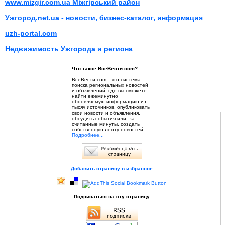
www.mizgir.com.ua Міжгірський район
Ужгород.net.ua - новости, бизнес-каталог, информация
uzh-portal.com
Недвижимость Ужгорода и региона
Что такое ВсеВести.com?
ВсеВести.com - это система
поиска региональных новостей
и объявлений, где вы сможете
найти ежеминутно
обновляемую информацию из
тысяч источников, опубликовать
свои новости и объявления,
обсудить события или, за
считанные минуты, создать
собственную ленту новостей.
Подробнее...
Добавить страницу в избранное
Подписаться на эту страницу