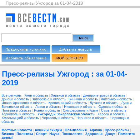
Пресс-релизы Ужгород за 01-04-2019
Пресс-релизы Ужгород : за 01-04-
2019
Все регионы
|
Киев и область
|
Харьков и область
|
Днепропетровск и область
|
Донецк и область
|
Запорожье и область
|
Винница и область
|
Житомир и область
|
Ивано Франковск и область
|
Кропивницкий и область
|
Луганск и область
|
Луцк и
Волынская область
|
Львов и область
|
Николаев и область
|
Одесса и область
|
Полтава и область
|
Ровно и область
|
Симферополь и Крым
|
Сумы и область
|
Тернополь и область
|
Ужгород и Закарпатская область
|
Херсон и область
|
Хмельницкий и область
|
Черкассы и область
|
Чернигов и область
|
Черновцы и
область
Местные новости
|
Акции и скидки
|
Объявления
|
Афиша
|
Пресс-релизы
|
Бизнес
|
Политика
|
Спорт
|
Наука
|
Технологии
|
Здоровье
|
Досуг
|
Помогите
детям!