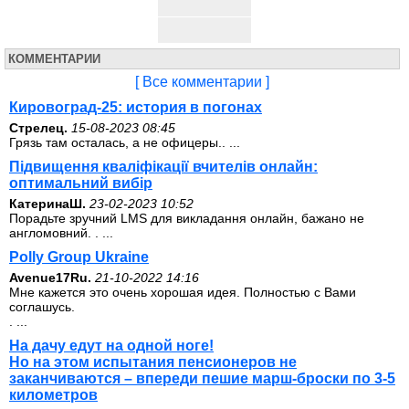
КОММЕНТАРИИ
[ Все комментарии ]
Кировоград-25: история в погонах
Стрелец.
15-08-2023 08:45
Грязь там осталась, а не офицеры.. ...
Підвищення кваліфікації вчителів онлайн:
оптимальний вибір
КатеринаШ.
23-02-2023 10:52
Порадьте зручний LMS для викладання онлайн, бажано не
англомовний. . ...
Polly Group Ukraine
Avenue17Ru.
21-10-2022 14:16
Мне кажется это очень хорошая идея. Полностью с Вами
соглашусь.
. ...
На дачу едут на одной ноге!
Но на этом испытания пенсионеров не
заканчиваются – впереди пешие марш-броски по 3-5
километров