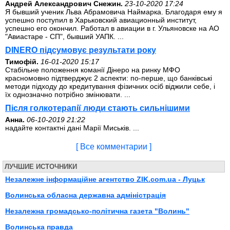
Андрей Александрович Снежин.
23-10-2020 17:24
Я бывший ученик Льва Абрамовича Наймарка. Благодаря ему я
успешно поступил в Харьковский авиационный институт,
успешно его окончил. Работал в авиации в г. Ульяновске на АО
"Авиастаре - СП", бывший УАПК. ...
DINERO підсумовує результати року
Тимофій.
16-01-2020 15:17
Стабільне положення команії Дінеро на ринку МФО
красномовно підтверджує 2 аспекти: по-перше, що банківські
методи підходу до кредитування фізичних осіб віджили себе, і
їх однозначно потрібно змінювати. ...
Після голкотерапії люди стають сильнішими
Анна.
06-10-2019 21:22
надайте контактні дані Марії Миськів. ...
[ Все комментарии ]
ЛУЧШИЕ ИСТОЧНИКИ
Незалежне інформаційне агентство ZIK.com.ua - Луцьк
Волинська обласна державна адміністрація
Незалежна громадсько-політична газета "Волинь"
Волинська правда