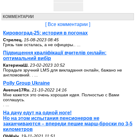
КОММЕНТАРИИ
[ Все комментарии ]
Кировоград-25: история в погонах
Стрелец.
15-08-2023 08:45
Грязь там осталась, а не офицеры.. ...
Підвищення кваліфікації вчителів онлайн:
оптимальний вибір
КатеринаШ.
23-02-2023 10:52
Порадьте зручний LMS для викладання онлайн, бажано не
англомовний. . ...
Polly Group Ukraine
Avenue17Ru.
21-10-2022 14:16
Мне кажется это очень хорошая идея. Полностью с Вами
соглашусь.
. ...
На дачу едут на одной ноге!
Но на этом испытания пенсионеров не
заканчиваются – впереди пешие марш-броски по 3-5
километров
ОbMalv.
19-11-2021 11:51