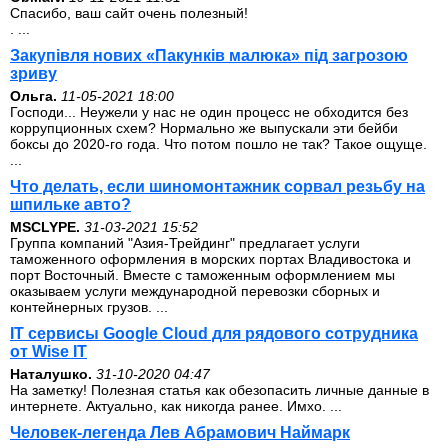
Спасибо, ваш сайт очень полезный!
. ...
Закупівля нових «Пакунків малюка» під загрозою
зриву
Ольга.
11-05-2021 18:00
Господи... Неужели у нас не один процесс не обходится без
коррупционных схем? Нормально же выпускали эти бейби
боксы до 2020-го года. Что потом пошло не так? Такое ощуще.
...
Что делать, если шиномонтажник сорвал резьбу на
шпильке авто?
MSCLYPE.
31-03-2021 15:52
Группа компаний "Азия-Трейдинг" предлагает услуги
таможенного оформления в морских портах Владивостока и
порт Восточный. Вместе с таможенным оформлением мы
оказываем услуги международной перевозки сборных и
контейнерных грузов. ...
IT сервисы Google Cloud для рядового сотрудника
от Wise IT
Наталушко.
31-10-2020 04:47
На заметку! Полезная статья как обезопасить личные данные в
интернете. Актуально, как никогда ранее. Имхо. ...
Человек-легенда Лев Абрамович Наймарк