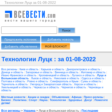
Технологии Луцк за 01-08-2022
Технологии Луцк : за 01-08-2022
Все регионы
|
Киев и область
|
Харьков и область
|
Днепропетровск и область
|
Донецк и область
|
Запорожье и область
|
Винница и область
|
Житомир и область
|
Ивано Франковск и область
|
Кропивницкий и область
|
Луганск и область
|
Луцк и
Волынская область
|
Львов и область
|
Николаев и область
|
Одесса и область
|
Полтава и область
|
Ровно и область
|
Симферополь и Крым
|
Сумы и область
|
Тернополь и область
|
Ужгород и Закарпатская область
|
Херсон и область
|
Хмельницкий и область
|
Черкассы и область
|
Чернигов и область
|
Черновцы и
область
Местные новости
|
Акции и скидки
|
Объявления
|
Афиша
|
Пресс-релизы
|
Бизнес
|
Политика
|
Спорт
|
Наука
|
Технологии
|
Здоровье
|
Досуг
|
Помогите
детям!
Все регионы
>
Украина
> Луцк и Волынская область :
Последние