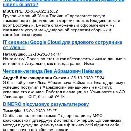
шпильке авто?
MSCLYPE.
31-03-2021 15:52
Группа компаний "Азия-Трейдинг" предлагает услуги
таможенного оформления в морских портах Владивостока и
порт Восточный. Вместе с таможенным оформлением мы
оказываем услуги международной перевозки сборных и
контейнерных грузов. ...
IT сервисы Google Cloud для рядового сотрудника
от Wise IT
Наталушко.
31-10-2020 04:47
На заметку! Полезная статья как обезопасить личные данные в
интернете. Актуально, как никогда ранее. Имхо. ...
Человек-легенда Лев Абрамович Наймарк
Андрей Александрович Снежин.
23-10-2020 17:24
Я бывший ученик Льва Абрамовича Наймарка. Благодаря ему я
успешно поступил в Харьковский авиационный институт,
успешно его окончил. Работал в авиации в г. Ульяновске на АО
"Авиастаре - СП", бывший УАПК. ...
DINERO підсумовує результати року
Тимофій.
16-01-2020 15:17
Стабільне положення команії Дінеро на ринку МФО
красномовно підтверджує 2 аспекти: по-перше, що банківські
методи підходу до кредитування фізичних осіб віджили себе, і
їх однозначно потрібно змінювати. ...