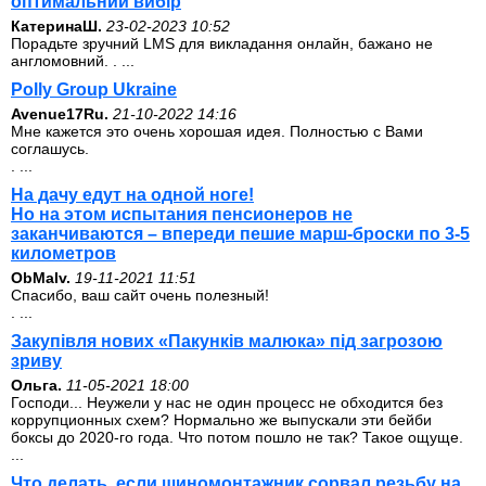
оптимальний вибір
КатеринаШ.
23-02-2023 10:52
Порадьте зручний LMS для викладання онлайн, бажано не
англомовний. . ...
Polly Group Ukraine
Avenue17Ru.
21-10-2022 14:16
Мне кажется это очень хорошая идея. Полностью с Вами
соглашусь.
. ...
На дачу едут на одной ноге!
Но на этом испытания пенсионеров не
заканчиваются – впереди пешие марш-броски по 3-5
километров
ОbMalv.
19-11-2021 11:51
Спасибо, ваш сайт очень полезный!
. ...
Закупівля нових «Пакунків малюка» під загрозою
зриву
Ольга.
11-05-2021 18:00
Господи... Неужели у нас не один процесс не обходится без
коррупционных схем? Нормально же выпускали эти бейби
боксы до 2020-го года. Что потом пошло не так? Такое ощуще.
...
Что делать, если шиномонтажник сорвал резьбу на