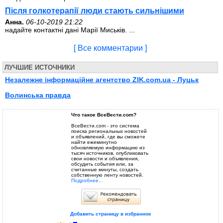
Після голкотерапії люди стають сильнішими
Анна.
06-10-2019 21:22
надайте контактні дані Марії Миськів. ...
[ Все комментарии ]
ЛУЧШИЕ ИСТОЧНИКИ
Незалежне інформаційне агентство ZIK.com.ua - Луцьк
Волинська правда
Что такое ВсеВести.com?
ВсеВести.com - это система
поиска региональных новостей
и объявлений, где вы сможете
найти ежеминутно
обновляемую информацию из
тысяч источников, опубликовать
свои новости и объявления,
обсудить события или, за
считанные минуты, создать
собственную ленту новостей.
Подробнее...
Добавить страницу в избранное