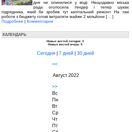
дня не опинилися у воді. Нещодавно міська
рада оголосила тендер і тепер шукає
підрядника, який би зробив тут капітальний ремонт. На такі
роботи з бюджету готові витратити майже 2 мільйони [… ]
Подробнее
|
Комментарии
КАЛЕНДАРЬ
Новых вестей сегодня: 3
Новых вестей вчера: 5
Сегодня
|
7 дней
|
30 дней
<<
Август 2022
>>
Вс
Пн
Вт
Ср
Чт
Пт