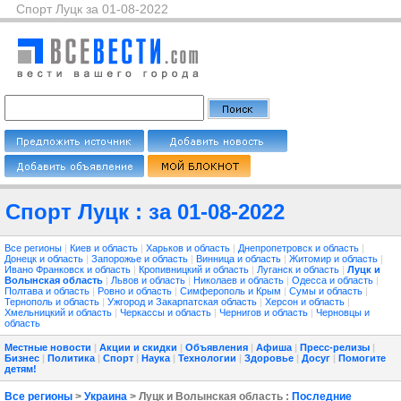
Спорт Луцк за 01-08-2022
Спорт Луцк : за 01-08-2022
Все регионы
|
Киев и область
|
Харьков и область
|
Днепропетровск и область
|
Донецк и область
|
Запорожье и область
|
Винница и область
|
Житомир и область
|
Ивано Франковск и область
|
Кропивницкий и область
|
Луганск и область
|
Луцк и
Волынская область
|
Львов и область
|
Николаев и область
|
Одесса и область
|
Полтава и область
|
Ровно и область
|
Симферополь и Крым
|
Сумы и область
|
Тернополь и область
|
Ужгород и Закарпатская область
|
Херсон и область
|
Хмельницкий и область
|
Черкассы и область
|
Чернигов и область
|
Черновцы и
область
Местные новости
|
Акции и скидки
|
Объявления
|
Афиша
|
Пресс-релизы
|
Бизнес
|
Политика
|
Спорт
|
Наука
|
Технологии
|
Здоровье
|
Досуг
|
Помогите
детям!
Все регионы
>
Украина
> Луцк и Волынская область :
Последние