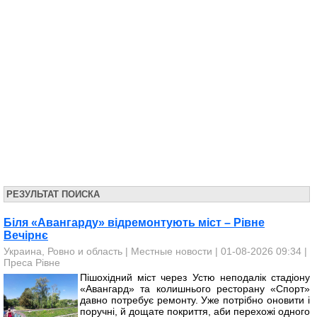
РЕЗУЛЬТАТ ПОИСКА
Біля «Авангарду» відремонтують міст – Рівне
Вечірнє
Украина, Ровно и область
|
Местные новости
| 01-08-2026 09:34 |
Преса Рівне
Пішохідний міст через Устю неподалік стадіону
«Авангард» та колишнього ресторану «Спорт»
давно потребує ремонту. Уже потрібно оновити і
поручні, й дощате покриття, аби перехожі одного