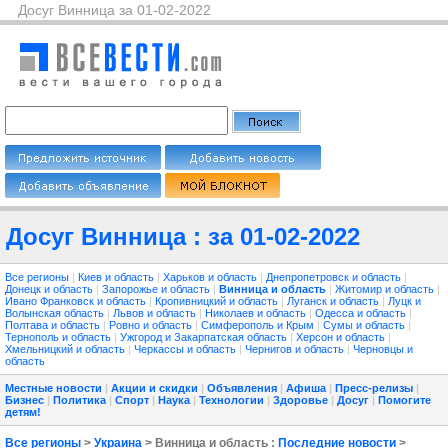
Досуг Винница за 01-02-2022
Досуг Винница : за 01-02-2022
Все регионы
|
Киев и область
|
Харьков и область
|
Днепропетровск и область
|
Донецк и область
|
Запорожье и область
|
Винница и область
|
Житомир и область
|
Ивано Франковск и область
|
Кропивницкий и область
|
Луганск и область
|
Луцк и
Волынская область
|
Львов и область
|
Николаев и область
|
Одесса и область
|
Полтава и область
|
Ровно и область
|
Симферополь и Крым
|
Сумы и область
|
Тернополь и область
|
Ужгород и Закарпатская область
|
Херсон и область
|
Хмельницкий и область
|
Черкассы и область
|
Чернигов и область
|
Черновцы и
область
Местные новости
|
Акции и скидки
|
Объявления
|
Афиша
|
Пресс-релизы
|
Бизнес
|
Политика
|
Спорт
|
Наука
|
Технологии
|
Здоровье
|
Досуг
|
Помогите
детям!
Все регионы
>
Украина
> Винница и область :
Последние новости
>