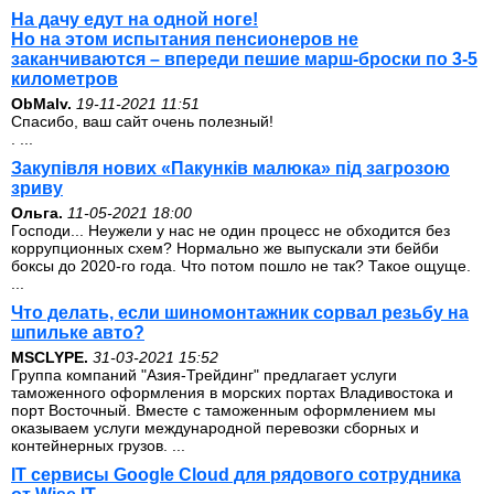
На дачу едут на одной ноге!
Но на этом испытания пенсионеров не
заканчиваются – впереди пешие марш-броски по 3-5
километров
ОbMalv.
19-11-2021 11:51
Спасибо, ваш сайт очень полезный!
. ...
Закупівля нових «Пакунків малюка» під загрозою
зриву
Ольга.
11-05-2021 18:00
Господи... Неужели у нас не один процесс не обходится без
коррупционных схем? Нормально же выпускали эти бейби
боксы до 2020-го года. Что потом пошло не так? Такое ощуще.
...
Что делать, если шиномонтажник сорвал резьбу на
шпильке авто?
MSCLYPE.
31-03-2021 15:52
Группа компаний "Азия-Трейдинг" предлагает услуги
таможенного оформления в морских портах Владивостока и
порт Восточный. Вместе с таможенным оформлением мы
оказываем услуги международной перевозки сборных и
контейнерных грузов. ...
IT сервисы Google Cloud для рядового сотрудника