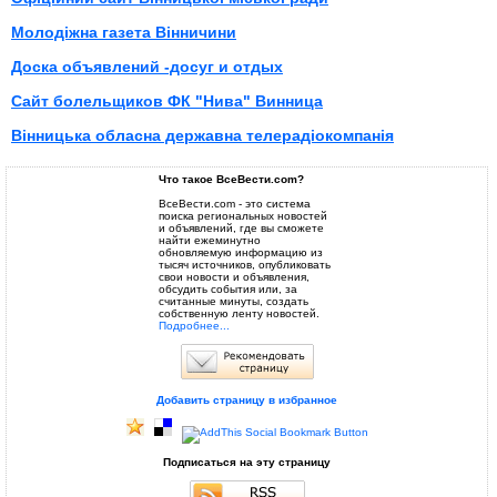
Молодіжна газета Вінничини
Доска объявлений -досуг и отдых
Сайт болельщиков ФК "Нива" Винница
Вінницька обласна державна телерадіокомпанія
Что такое ВсеВести.com?
ВсеВести.com - это система
поиска региональных новостей
и объявлений, где вы сможете
найти ежеминутно
обновляемую информацию из
тысяч источников, опубликовать
свои новости и объявления,
обсудить события или, за
считанные минуты, создать
собственную ленту новостей.
Подробнее...
Добавить страницу в избранное
Подписаться на эту страницу