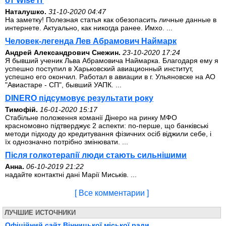
от Wise IT
Наталушко.
31-10-2020 04:47
На заметку! Полезная статья как обезопасить личные данные в
интернете. Актуально, как никогда ранее. Имхо. ...
Человек-легенда Лев Абрамович Наймарк
Андрей Александрович Снежин.
23-10-2020 17:24
Я бывший ученик Льва Абрамовича Наймарка. Благодаря ему я
успешно поступил в Харьковский авиационный институт,
успешно его окончил. Работал в авиации в г. Ульяновске на АО
"Авиастаре - СП", бывший УАПК. ...
DINERO підсумовує результати року
Тимофій.
16-01-2020 15:17
Стабільне положення команії Дінеро на ринку МФО
красномовно підтверджує 2 аспекти: по-перше, що банківські
методи підходу до кредитування фізичних осіб віджили себе, і
їх однозначно потрібно змінювати. ...
Після голкотерапії люди стають сильнішими
Анна.
06-10-2019 21:22
надайте контактні дані Марії Миськів. ...
[ Все комментарии ]
ЛУЧШИЕ ИСТОЧНИКИ
Офіційний сайт Вінницької міської ради