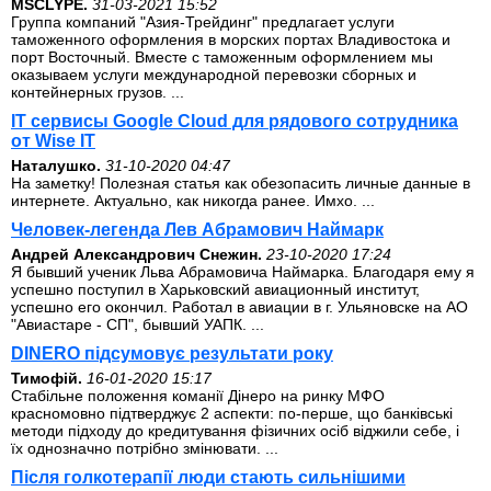
MSCLYPE.
31-03-2021 15:52
Группа компаний "Азия-Трейдинг" предлагает услуги
таможенного оформления в морских портах Владивостока и
порт Восточный. Вместе с таможенным оформлением мы
оказываем услуги международной перевозки сборных и
контейнерных грузов. ...
IT сервисы Google Cloud для рядового сотрудника
от Wise IT
Наталушко.
31-10-2020 04:47
На заметку! Полезная статья как обезопасить личные данные в
интернете. Актуально, как никогда ранее. Имхо. ...
Человек-легенда Лев Абрамович Наймарк
Андрей Александрович Снежин.
23-10-2020 17:24
Я бывший ученик Льва Абрамовича Наймарка. Благодаря ему я
успешно поступил в Харьковский авиационный институт,
успешно его окончил. Работал в авиации в г. Ульяновске на АО
"Авиастаре - СП", бывший УАПК. ...
DINERO підсумовує результати року
Тимофій.
16-01-2020 15:17
Стабільне положення команії Дінеро на ринку МФО
красномовно підтверджує 2 аспекти: по-перше, що банківські
методи підходу до кредитування фізичних осіб віджили себе, і
їх однозначно потрібно змінювати. ...
Після голкотерапії люди стають сильнішими