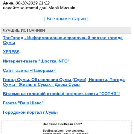
Анна.
06-10-2019 21:22
надайте контактні дані Марії Миськів. ...
[ Все комментарии ]
ЛУЧШИЕ ИСТОЧНИКИ
ТопГород - Информационно-справочный портал города
Сумы
XPRESS
Интернет-газета "Шостка.INFO"
Сайт газеты «Панорама»
Город Сумы, Объявления Сумы (Суми), Новости, Погода
Сумы - Жизнь в Сумах - Доска Сумы
Вітаємо на головній сторінці інтернет-газети "СОТНЯ"!
Газета "Ваш Шанс"
Городской портал г.Сумы
Что такое ВсеВести.com?
ВсеВести.com - это система
поиска региональных новостей