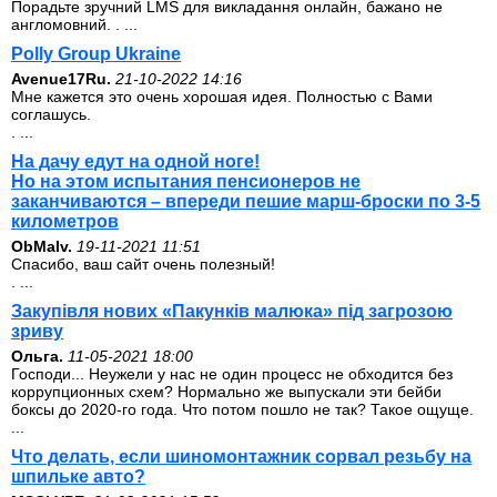
Порадьте зручний LMS для викладання онлайн, бажано не
англомовний. . ...
Polly Group Ukraine
Avenue17Ru.
21-10-2022 14:16
Мне кажется это очень хорошая идея. Полностью с Вами
соглашусь.
. ...
На дачу едут на одной ноге!
Но на этом испытания пенсионеров не
заканчиваются – впереди пешие марш-броски по 3-5
километров
ОbMalv.
19-11-2021 11:51
Спасибо, ваш сайт очень полезный!
. ...
Закупівля нових «Пакунків малюка» під загрозою
зриву
Ольга.
11-05-2021 18:00
Господи... Неужели у нас не один процесс не обходится без
коррупционных схем? Нормально же выпускали эти бейби
боксы до 2020-го года. Что потом пошло не так? Такое ощуще.
...
Что делать, если шиномонтажник сорвал резьбу на
шпильке авто?