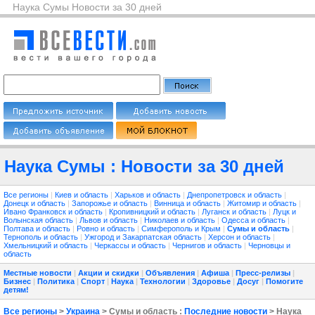
Наука Сумы Новости за 30 дней
Наука Сумы : Новости за 30 дней
Все регионы
|
Киев и область
|
Харьков и область
|
Днепропетровск и область
|
Донецк и область
|
Запорожье и область
|
Винница и область
|
Житомир и область
|
Ивано Франковск и область
|
Кропивницкий и область
|
Луганск и область
|
Луцк и
Волынская область
|
Львов и область
|
Николаев и область
|
Одесса и область
|
Полтава и область
|
Ровно и область
|
Симферополь и Крым
|
Сумы и область
|
Тернополь и область
|
Ужгород и Закарпатская область
|
Херсон и область
|
Хмельницкий и область
|
Черкассы и область
|
Чернигов и область
|
Черновцы и
область
Местные новости
|
Акции и скидки
|
Объявления
|
Афиша
|
Пресс-релизы
|
Бизнес
|
Политика
|
Спорт
|
Наука
|
Технологии
|
Здоровье
|
Досуг
|
Помогите
детям!
Все регионы
>
Украина
> Сумы и область :
Последние новости
> Наука