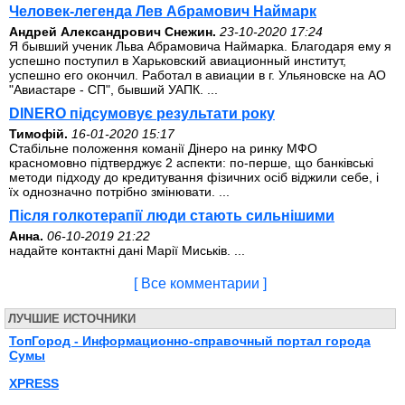
Человек-легенда Лев Абрамович Наймарк
Андрей Александрович Снежин.
23-10-2020 17:24
Я бывший ученик Льва Абрамовича Наймарка. Благодаря ему я
успешно поступил в Харьковский авиационный институт,
успешно его окончил. Работал в авиации в г. Ульяновске на АО
"Авиастаре - СП", бывший УАПК. ...
DINERO підсумовує результати року
Тимофій.
16-01-2020 15:17
Стабільне положення команії Дінеро на ринку МФО
красномовно підтверджує 2 аспекти: по-перше, що банківські
методи підходу до кредитування фізичних осіб віджили себе, і
їх однозначно потрібно змінювати. ...
Після голкотерапії люди стають сильнішими
Анна.
06-10-2019 21:22
надайте контактні дані Марії Миськів. ...
[ Все комментарии ]
ЛУЧШИЕ ИСТОЧНИКИ
ТопГород - Информационно-справочный портал города
Сумы
XPRESS