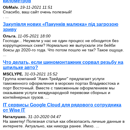
километров
ОbMalv.
19-11-2021 11:51
Спасибо, ваш сайт очень полезный!
. ...
Закупівля нових «Пакунків малюка» під загрозою
зриву
Ольга.
11-05-2021 18:00
Господи... Неужели у нас не один процесс не обходится без
коррупционных схем? Нормально же выпускали эти бейби
боксы до 2020-го года. Что потом пошло не так? Такое ощуще.
...
Что делать, если шиномонтажник сорвал резьбу на
шпильке авто?
MSCLYPE.
31-03-2021 15:52
Группа компаний "Азия-Трейдинг" предлагает услуги
таможенного оформления в морских портах Владивостока и
порт Восточный. Вместе с таможенным оформлением мы
оказываем услуги международной перевозки сборных и
контейнерных грузов. ...
IT сервисы Google Cloud для рядового сотрудника
от Wise IT
Наталушко.
31-10-2020 04:47
На заметку! Полезная статья как обезопасить личные данные в
интернете. Актуально, как никогда ранее. Имхо. ...