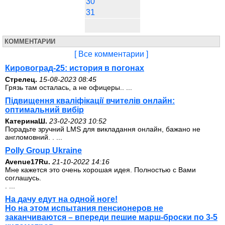
30
31
КОММЕНТАРИИ
[ Все комментарии ]
Кировоград-25: история в погонах
Стрелец.
15-08-2023 08:45
Грязь там осталась, а не офицеры.. ...
Підвищення кваліфікації вчителів онлайн:
оптимальний вибір
КатеринаШ.
23-02-2023 10:52
Порадьте зручний LMS для викладання онлайн, бажано не
англомовний. . ...
Polly Group Ukraine
Avenue17Ru.
21-10-2022 14:16
Мне кажется это очень хорошая идея. Полностью с Вами
соглашусь.
. ...
На дачу едут на одной ноге!
Но на этом испытания пенсионеров не
заканчиваются – впереди пешие марш-броски по 3-5