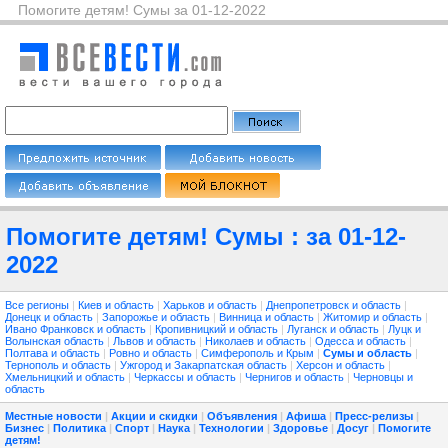
Помогите детям! Сумы за 01-12-2022
Помогите детям! Сумы : за 01-12-
2022
Все регионы
|
Киев и область
|
Харьков и область
|
Днепропетровск и область
|
Донецк и область
|
Запорожье и область
|
Винница и область
|
Житомир и область
|
Ивано Франковск и область
|
Кропивницкий и область
|
Луганск и область
|
Луцк и
Волынская область
|
Львов и область
|
Николаев и область
|
Одесса и область
|
Полтава и область
|
Ровно и область
|
Симферополь и Крым
|
Сумы и область
|
Тернополь и область
|
Ужгород и Закарпатская область
|
Херсон и область
|
Хмельницкий и область
|
Черкассы и область
|
Чернигов и область
|
Черновцы и
область
Местные новости
|
Акции и скидки
|
Объявления
|
Афиша
|
Пресс-релизы
|
Бизнес
|
Политика
|
Спорт
|
Наука
|
Технологии
|
Здоровье
|
Досуг
|
Помогите
детям!