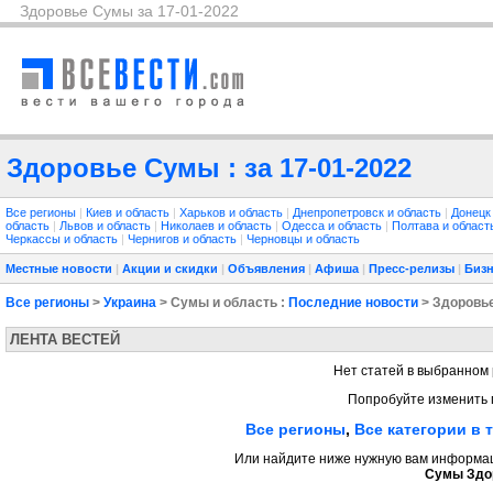
Здоровье Сумы за 17-01-2022
Здоровье Сумы : за 17-01-2022
Все регионы
|
Киев и область
|
Харьков и область
|
Днепропетровск и область
|
Донецк
область
|
Львов и область
|
Николаев и область
|
Одесса и область
|
Полтава и облас
Черкассы и область
|
Чернигов и область
|
Черновцы и область
Местные новости
|
Акции и скидки
|
Объявления
|
Афиша
|
Пресс-релизы
|
Бизн
Все регионы
>
Украина
> Сумы и область :
Последние новости
> Здоровь
ЛЕНТА ВЕСТЕЙ
Нет статей в выбранном 
Попробуйте изменить 
Все регионы
,
Все категории в 
Или найдите ниже нужную вам информаци
Сумы Здо