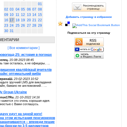
01
02
03
04
05
06
07
08
09
10
11
12
13
14
15
Добавить страницу в избранное
16
17
18
19
20
21
22
23
24
25
26
27
28
29
30
31
Подписаться на эту страницу
МЕНТАРИИ
[ Все комментарии ]
овоград-25: история в погонах
елец.
15-08-2023 08:45
зь там осталась, а не офицеры.. ...
вищення кваліфікації вчителів
лайн: оптимальний вибір
теринаШ.
23-02-2023 10:52
адьте зручний LMS для викладання
айн, бажано не англомовний. . ...
ly Group Ukraine
enue17Ru.
21-10-2022 14:16
 кажется это очень хорошая идея.
ностью с Вами соглашусь.
дачу едут на одной ноге!
 на этом испытания пенсионеров
 заканчиваются – впереди пешие
рш-броски по 3-5 километров