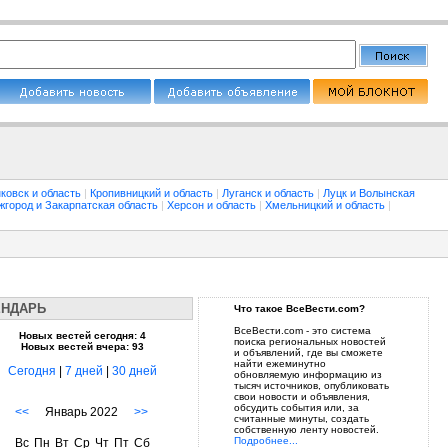
ковск и область
|
Кропивницкий и область
|
Луганск и область
|
Луцк и Волынская
жгород и Закарпатская область
|
Херсон и область
|
Хмельницкий и область
|
ЕНДАРЬ
Что такое ВсеВести.com?
ВсеВести.com - это система
Новых вестей сегодня: 4
поиска региональных новостей
Новых вестей вчера: 93
и объявлений, где вы сможете
найти ежеминутно
Сегодня
|
7 дней
|
30 дней
обновляемую информацию из
тысяч источников, опубликовать
свои новости и объявления,
обсудить события или, за
<<
Январь 2022
>>
считанные минуты, создать
собственную ленту новостей.
Подробнее...
Вс
Пн
Вт
Ср
Чт
Пт
Сб