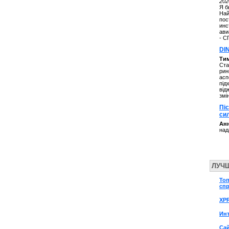
202
Я б
Най
пос
инс
ави
- С
DI
Ти
Ста
рин
асп
під
від
змі
Пі
си
Анн
над
ЛУЧ
То
сп
XP
Инт
Сай