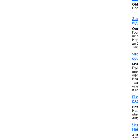
ОbM
Спа
. ...
За
під
Оль
Гос
не 
Нор
до 
Так
Чт
со
MS
Гру
пре
офо
Вла
там
усл
и к
IT 
ряд
Нат
На 
обе
Акт
Че
На
Ан