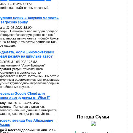
alv.
19-11-2021 11:51
сибо, ваш сайт очень полезный!
купівля нових «Пакунків малюка»
 загрозою зриву
га.
11-05-2021 18:00
поди... Неужели у нас не один процесс
обходится без коррупционных схем?
мально же выпускали эти бейби боксы
2020-го года. Что потом пошло не так?
ое ощуще. ...
о делать, если шиномонтажник
рвал резьбу на шпильке авто?
CLYPE.
31-03-2021 15:52
ппа компаний "Азия-Трейдинг"
длагает услуги таможенного
рмления в морских портах
дивостока и порт Восточный. Вместе с
оженным оформлением мы оказываем
уги международной перевозки сборных
онтейнерных грузов. ...
сервисы Google Cloud для
ового сотрудника от Wise IT
алушко.
31-10-2020 04:47
заметку! Полезная статья как
зопасить личные данные в интернете.
уально, как никогда ранее. Имхо. ...
Погода
Сумы
ловек-легенда Лев Абрамович
ймарк
дрей Александрович Снежин.
23-10-