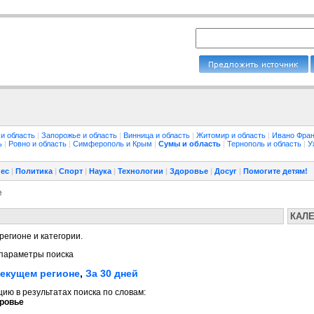
 и область
|
Запорожье и область
|
Винница и область
|
Житомир и область
|
Ивано Фран
ть
|
Ровно и область
|
Симферополь и Крым
|
Сумы и область
|
Тернополь и область
|
У
ес
|
Политика
|
Спорт
|
Наука
|
Технологии
|
Здоровье
|
Досуг
|
Помогите детям!
е
КАЛ
регионе и категории.
параметры поиска
текущем регионе
,
За 30 дней
ю в результатах поиска по словам:
ровье