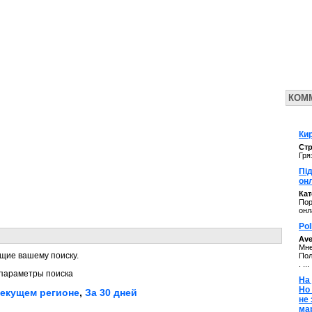
КОМ
Кир
Стр
Гря
Під
он
Ка
Пор
онл
Pol
Av
Мне
щие вашему поиску.
Пол
. ...
параметры поиска
На 
Но
текущем регионе
,
За 30 дней
не
ма