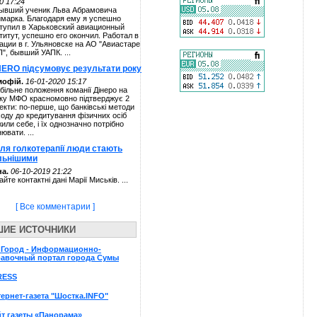
0 17:24
ывший ученик Льва Абрамовича
марка. Благодаря ему я успешно
тупил в Харьковский авиационный
титут, успешно его окончил. Работал в
ации в г. Ульяновске на АО "Авиастаре
П", бывший УАПК. ...
NERO підсумовує результати року
мофій.
16-01-2020 15:17
більне положення команії Дінеро на
ку МФО красномовно підтверджує 2
екти: по-перше, що банківські методи
ходу до кредитування фізичних осіб
жили себе, і їх однозначно потрібно
нювати. ...
сля голкотерапії люди стають
льнішими
а.
06-10-2019 21:22
айте контактні дані Марії Миськів. ...
[ Все комментарии ]
ШИЕ ИСТОЧНИКИ
пГород - Информационно-
равочный портал города Сумы
RESS
ернет-газета "Шостка.INFO"
т газеты «Панорама»