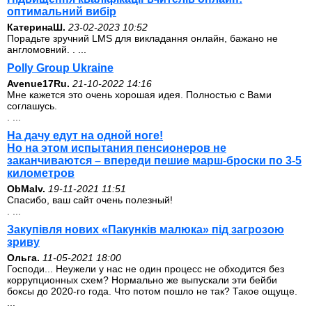
оптимальний вибір
КатеринаШ.
23-02-2023 10:52
Порадьте зручний LMS для викладання онлайн, бажано не
англомовний. . ...
Polly Group Ukraine
Avenue17Ru.
21-10-2022 14:16
Мне кажется это очень хорошая идея. Полностью с Вами
соглашусь.
. ...
На дачу едут на одной ноге!
Но на этом испытания пенсионеров не
заканчиваются – впереди пешие марш-броски по 3-5
километров
ОbMalv.
19-11-2021 11:51
Спасибо, ваш сайт очень полезный!
. ...
Закупівля нових «Пакунків малюка» під загрозою
зриву
Ольга.
11-05-2021 18:00
Господи... Неужели у нас не один процесс не обходится без
коррупционных схем? Нормально же выпускали эти бейби
боксы до 2020-го года. Что потом пошло не так? Такое ощуще.
...