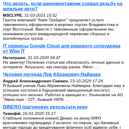
Что делать, если шиномонтажник сорвал резьбу на
шпильке авто?
MSCLYPE.
31-03-2021 15:52
Группа компаний "Азия-Трейдинг" предлагает услуги
таможенного оформления в морских портах Владивостока и
порт Восточный. Вместе с таможенным оформлением мы
оказываем услуги международной перевозки сборных и
контейнерных грузов. ...
IT сервисы Google Cloud для рядового сотрудника
от Wise IT
Наталушко.
31-10-2020 04:47
На заметку! Полезная статья как обезопасить личные данные в
интернете. Актуально, как никогда ранее. Имхо. ...
Человек-легенда Лев Абрамович Наймарк
Андрей Александрович Снежин.
23-10-2020 17:24
Я бывший ученик Льва Абрамовича Наймарка. Благодаря ему я
успешно поступил в Харьковский авиационный институт,
успешно его окончил. Работал в авиации в г. Ульяновске на АО
"Авиастаре - СП", бывший УАПК. ...
DINERO підсумовує результати року
Тимофій.
16-01-2020 15:17
Стабільне положення команії Дінеро на ринку МФО
красномовно підтверджує 2 аспекти: по-перше, що банківські
методи підходу до кредитування фізичних осіб віджили себе, і