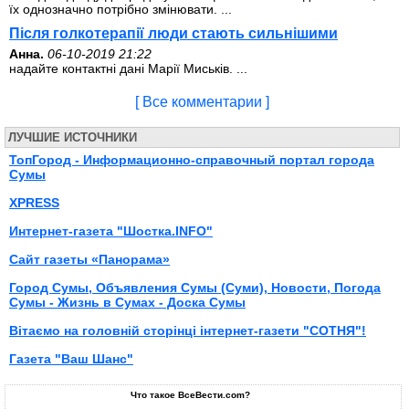
їх однозначно потрібно змінювати. ...
Після голкотерапії люди стають сильнішими
Анна.
06-10-2019 21:22
надайте контактні дані Марії Миськів. ...
[ Все комментарии ]
ЛУЧШИЕ ИСТОЧНИКИ
ТопГород - Информационно-справочный портал города
Сумы
XPRESS
Интернет-газета "Шостка.INFO"
Сайт газеты «Панорама»
Город Сумы, Объявления Сумы (Суми), Новости, Погода
Сумы - Жизнь в Сумах - Доска Сумы
Вітаємо на головній сторінці інтернет-газети "СОТНЯ"!
Газета "Ваш Шанс"
Что такое ВсеВести.com?