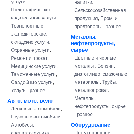
услуги
,
напитки
,
Полиграфические,
Сельскохозяйственная
издательские услуги
,
продукция
,
Пром. и
Транспортные,
продтовары - разное
экспедиторские,
Металлы,
складские услуги
,
нефтепродукты,
сырье
Охранные услуги
,
Цветные и черные
Ремонт и прокат
,
металлы
,
Бензин,
Медицинские услуги
,
дизтопливо, смазочные
Таможенные услуги
,
материалы
,
Трубы,
Свадебные услуги
,
металлопрокат
,
Услуги - разное
Металлы,
Авто, мото, вело
нефтепродукты, сырье
Легковые автомобили
,
- разное
Грузовые автомобили
,
Оборудование
Автобусы,
Промышленное
спецавтотехника,