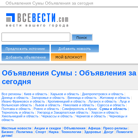
Объявления Сумы Объявления за сегодня
Объявления Сумы : Объявления за
сегодня
Все регионы
|
Киев и область
|
Харьков и область
|
Днепропетровск и область
|
Донецк и область
|
Запорожье и область
|
Винница и область
|
Житомир и область
|
Ивано Франковск и область
|
Кропивницкий и область
|
Луганск и область
|
Луцк и
Волынская область
|
Львов и область
|
Николаев и область
|
Одесса и область
|
Полтава и область
|
Ровно и область
|
Симферополь и Крым
|
Сумы и область
|
Тернополь и область
|
Ужгород и Закарпатская область
|
Херсон и область
|
Хмельницкий и область
|
Черкассы и область
|
Чернигов и область
|
Черновцы и
область
Местные новости
|
Акции и скидки
|
Объявления
|
Афиша
|
Пресс-релизы
|
Бизнес
|
Политика
|
Спорт
|
Наука
|
Технологии
|
Здоровье
|
Досуг
|
Помогите
детям!