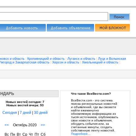
ковск и область
|
Кропивницкий и область
|
Луганск и область
|
Луцк и Волынская
Ужгород и Закарпатская область
|
Херсон и область
|
Хмельницкий и область
|
ЕНДАРЬ
Что такое ВсеВести.com?
ВсеВести.com - это система
Новых вестей сегодня: 7
поиска региональных новостей
Новых вестей вчера: 93
и объявлений, где вы сможете
найти ежеминутно
Сегодня
|
7 дней
|
30 дней
обновляемую информацию из
тысяч источников, опубликовать
свои новости и объявления,
обсудить события или, за
<<
Октябрь 2020
>>
считанные минуты, создать
собственную ленту новостей.
Подробнее...
Вс
Пн
Вт
Ср
Чт
Пт
Сб