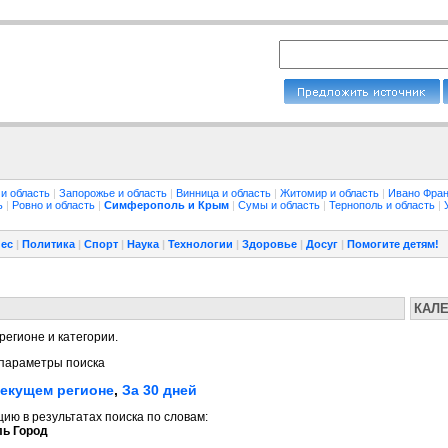
 и область
|
Запорожье и область
|
Винница и область
|
Житомир и область
|
Ивано Фран
ть
|
Ровно и область
|
Симферополь и Крым
|
Сумы и область
|
Тернополь и область
|
ес
|
Политика
|
Спорт
|
Наука
|
Технологии
|
Здоровье
|
Досуг
|
Помогите детям!
КАЛ
регионе и категории.
параметры поиска
текущем регионе
,
За 30 дней
ю в результатах поиска по словам:
ь Город