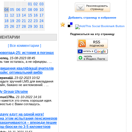
01
02
03
04
05
06
07
08
09
10
11
12
13
14
15
16
17
Добавить страницу в избранное
18
19
20
21
22
23
24
25
26
27
28
29
30
31
Подписаться на эту страницу
МЕНТАРИИ
[ Все комментарии ]
овоград-25: история в погонах
елец.
15-08-2023 08:45
зь там осталась, а не офицеры.. ...
вищення кваліфікації вчителів
лайн: оптимальний вибір
теринаШ.
23-02-2023 10:52
адьте зручний LMS для викладання
айн, бажано не англомовний. . ...
ly Group Ukraine
enue17Ru.
21-10-2022 14:16
 кажется это очень хорошая идея.
ностью с Вами соглашусь.
дачу едут на одной ноге!
 на этом испытания пенсионеров
 заканчиваются – впереди пешие
рш-броски по 3-5 километров