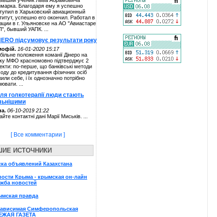
ывший ученик Льва Абрамовича
марка. Благодаря ему я успешно
тупил в Харьковский авиационный
титут, успешно его окончил. Работал в
ации в г. Ульяновске на АО "Авиастаре
П", бывший УАПК. ...
NERO підсумовує результати року
мофій.
16-01-2020 15:17
більне положення команії Дінеро на
ку МФО красномовно підтверджує 2
екти: по-перше, що банківські методи
ходу до кредитування фізичних осіб
жили себе, і їх однозначно потрібно
нювати. ...
сля голкотерапії люди стають
льнішими
а.
06-10-2019 21:22
айте контактні дані Марії Миськів. ...
[ Все комментарии ]
ШИЕ ИСТОЧНИКИ
ка объявлений Казахстана
ости Крыма - крымская он-лайн
жба новостей
ымская правда
зависимая Симферопольская
ЕЖАЯ ГАЗЕТА