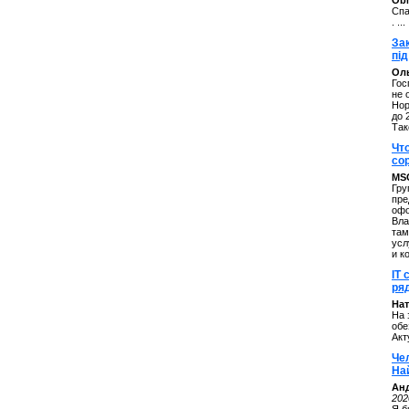
ОbM
Спа
. ...
За
під
Оль
Гос
не 
Нор
до 
Так
Чт
со
MS
Гру
пре
офо
Вла
там
усл
и к
IT 
ряд
Нат
На 
обе
Акт
Че
На
Ан
202