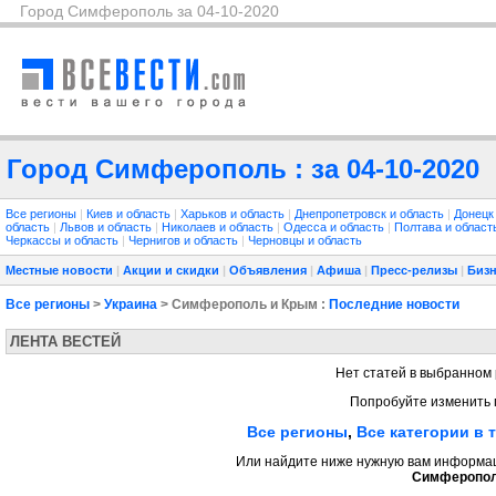
Город Симферополь за 04-10-2020
Город Симферополь : за 04-10-2020
Все регионы
|
Киев и область
|
Харьков и область
|
Днепропетровск и область
|
Донецк
область
|
Львов и область
|
Николаев и область
|
Одесса и область
|
Полтава и облас
Черкассы и область
|
Чернигов и область
|
Черновцы и область
Местные новости
|
Акции и скидки
|
Объявления
|
Афиша
|
Пресс-релизы
|
Бизн
Все регионы
>
Украина
> Симферополь и Крым :
Последние новости
ЛЕНТА ВЕСТЕЙ
Нет статей в выбранном 
Попробуйте изменить 
Все регионы
,
Все категории в 
Или найдите ниже нужную вам информаци
Симферопол