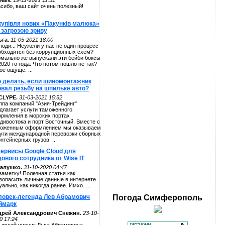
alv.
19-11-2021 11:51
сибо, ваш сайт очень полезный!
купівля нових «Пакунків малюка»
 загрозою зриву
га.
11-05-2021 18:00
поди... Неужели у нас не один процесс
обходится без коррупционных схем?
мально же выпускали эти бейби боксы
2020-го года. Что потом пошло не так?
ое ощуще. ...
о делать, если шиномонтажник
рвал резьбу на шпильке авто?
CLYPE.
31-03-2021 15:52
ппа компаний "Азия-Трейдинг"
длагает услуги таможенного
рмления в морских портах
дивостока и порт Восточный. Вместе с
оженным оформлением мы оказываем
уги международной перевозки сборных
онтейнерных грузов. ...
сервисы Google Cloud для
ового сотрудника от Wise IT
алушко.
31-10-2020 04:47
заметку! Полезная статья как
зопасить личные данные в интернете.
уально, как никогда ранее. Имхо. ...
ловек-легенда Лев Абрамович
Погода
Симферополь
ймарк
дрей Александрович Снежин.
23-10-
0 17:24