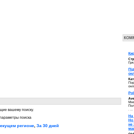
КОМ
Кир
Стр
Гря
Під
он
Ка
Пор
онл
Pol
Av
Мне
Пол
. ...
щие вашему поиску.
На 
параметры поиска
Но
не
текущем регионе
,
За 30 дней
ма