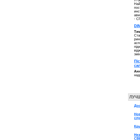
Я б
Най
пос
инс
ави
- С
DI
Ти
Ста
рин
асп
під
від
змі
Пі
си
Анн
над
ЛУЧ
Дос
Нов
слу
Кр
Не
СВ