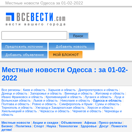
Местные новости Одесса за 01-02-2022
Местные новости Одесса : за 01-02-
2022
Все регионы
|
Киев и область
|
Харьков и область
|
Днепропетровск и область
|
Донецк и область
|
Запорожье и область
|
Винница и область
|
Житомир и область
|
Ивано Франковск и область
|
Кропивницкий и область
|
Луганск и область
|
Луцк и
Волынская область
|
Львов и область
|
Николаев и область
|
Одесса и область
|
Полтава и область
|
Ровно и область
|
Симферополь и Крым
|
Сумы и область
|
Тернополь и область
|
Ужгород и Закарпатская область
|
Херсон и область
|
Хмельницкий и область
|
Черкассы и область
|
Чернигов и область
|
Черновцы и
область
Местные новости
|
Акции и скидки
|
Объявления
|
Афиша
|
Пресс-релизы
|
Бизнес
|
Политика
|
Спорт
|
Наука
|
Технологии
|
Здоровье
|
Досуг
|
Помогите
детям!