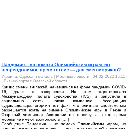
Пандемия – не помеха Олимпийским играм, но
непреодолимое препятствие — для смен моряков?
Украина, Одесса и область
|
Местные новости
| 04-02-2022 15:11
|
Бизнес-портал Одесской области
Кризис смены экипажей, начавшийся на фоне пандемии COVID-
19, далек от завершения. На этом акцентировала
Международная палата судоходства (ICS) и запустила в
социальных сетях новую кампанию. Ассоциацию
судовладельцев огорчил тот факт, что элитным спортсменам
разрешается ехать на зимние Олимпийские игры в Пекин и
Открытый чемпионат Австралии по теннису, а в это время
моряки не имеют возможности [… ]
Сообщение Пандемия – не помеха Олимпийским играм, но
непреодолимое препятствие — для смен моряков? появились