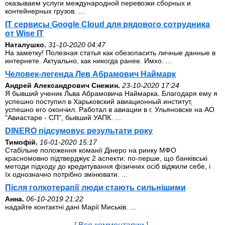
оказываем услуги международной перевозки сборных и
контейнерных грузов. ...
IT сервисы Google Cloud для рядового сотрудника
от Wise IT
Наталушко.
31-10-2020 04:47
На заметку! Полезная статья как обезопасить личные данные в
интернете. Актуально, как никогда ранее. Имхо. ...
Человек-легенда Лев Абрамович Наймарк
Андрей Александрович Снежин.
23-10-2020 17:24
Я бывший ученик Льва Абрамовича Наймарка. Благодаря ему я
успешно поступил в Харьковский авиационный институт,
успешно его окончил. Работал в авиации в г. Ульяновске на АО
"Авиастаре - СП", бывший УАПК. ...
DINERO підсумовує результати року
Тимофій.
16-01-2020 15:17
Стабільне положення команії Дінеро на ринку МФО
красномовно підтверджує 2 аспекти: по-перше, що банківські
методи підходу до кредитування фізичних осіб віджили себе, і
їх однозначно потрібно змінювати. ...
Після голкотерапії люди стають сильнішими
Анна.
06-10-2019 21:22
надайте контактні дані Марії Миськів. ...