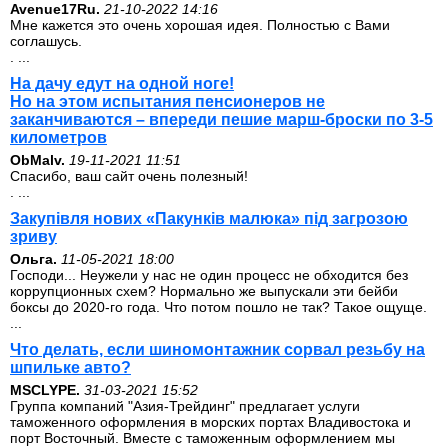
Avenue17Ru.
21-10-2022 14:16
Мне кажется это очень хорошая идея. Полностью с Вами
соглашусь.
. ...
На дачу едут на одной ноге!
Но на этом испытания пенсионеров не
заканчиваются – впереди пешие марш-броски по 3-5
километров
ОbMalv.
19-11-2021 11:51
Спасибо, ваш сайт очень полезный!
. ...
Закупівля нових «Пакунків малюка» під загрозою
зриву
Ольга.
11-05-2021 18:00
Господи... Неужели у нас не один процесс не обходится без
коррупционных схем? Нормально же выпускали эти бейби
боксы до 2020-го года. Что потом пошло не так? Такое ощуще.
...
Что делать, если шиномонтажник сорвал резьбу на
шпильке авто?
MSCLYPE.
31-03-2021 15:52
Группа компаний "Азия-Трейдинг" предлагает услуги
таможенного оформления в морских портах Владивостока и
порт Восточный. Вместе с таможенным оформлением мы