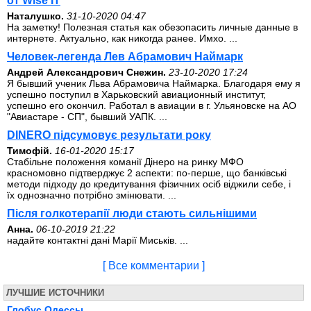
от Wise IT
Наталушко.
31-10-2020 04:47
На заметку! Полезная статья как обезопасить личные данные в
интернете. Актуально, как никогда ранее. Имхо. ...
Человек-легенда Лев Абрамович Наймарк
Андрей Александрович Снежин.
23-10-2020 17:24
Я бывший ученик Льва Абрамовича Наймарка. Благодаря ему я
успешно поступил в Харьковский авиационный институт,
успешно его окончил. Работал в авиации в г. Ульяновске на АО
"Авиастаре - СП", бывший УАПК. ...
DINERO підсумовує результати року
Тимофій.
16-01-2020 15:17
Стабільне положення команії Дінеро на ринку МФО
красномовно підтверджує 2 аспекти: по-перше, що банківські
методи підходу до кредитування фізичних осіб віджили себе, і
їх однозначно потрібно змінювати. ...
Після голкотерапії люди стають сильнішими
Анна.
06-10-2019 21:22
надайте контактні дані Марії Миськів. ...
[ Все комментарии ]
ЛУЧШИЕ ИСТОЧНИКИ
Глобус Одессы