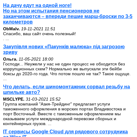
На дачу едут на одной ноге!
Но на этом испытания пенсионеров не
заканчиваются – впереди пешие марш-броски по 3-5
километров
ОbMalv.
19-11-2021 11:51
Спасибо, ваш сайт очень полезный!
. ...
Закупівля нових «Пакунків малюка» під загрозою
зриву
Ольга.
11-05-2021 18:00
Господи... Неужели у нас не один процесс не обходится без
коррупционных схем? Нормально же выпускали эти бейби
боксы до 2020-го года. Что потом пошло не так? Такое ощуще.
...
Что делать, если шиномонтажник сорвал резьбу на
шпильке авто?
MSCLYPE.
31-03-2021 15:52
Группа компаний "Азия-Трейдинг" предлагает услуги
таможенного оформления в морских портах Владивостока и
порт Восточный. Вместе с таможенным оформлением мы
оказываем услуги международной перевозки сборных и
контейнерных грузов. ...
IT сервисы Google Cloud для рядового сотрудника