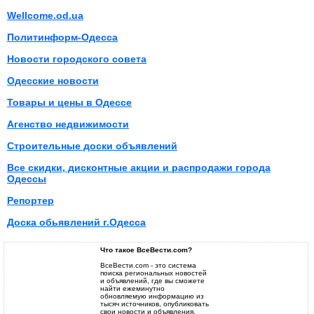
Wellcome.od.ua
Политинформ-Одесса
Новости городского совета
Одесские новости
Товары и цены в Одессе
Агенство недвижимости
Строительные доски объявлений
Все скидки, дисконтные акции и распродажи города
Одессы
Репортер
Доска обьявлений г.Одесса
Что такое ВсеВести.com?
ВсеВести.com - это система
поиска региональных новостей
и объявлений, где вы сможете
найти ежеминутно
обновляемую информацию из
тысяч источников, опубликовать
свои новости и объявления,