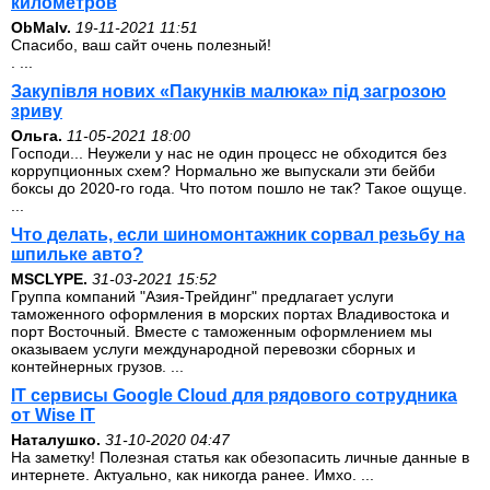
километров
ОbMalv.
19-11-2021 11:51
Спасибо, ваш сайт очень полезный!
. ...
Закупівля нових «Пакунків малюка» під загрозою
зриву
Ольга.
11-05-2021 18:00
Господи... Неужели у нас не один процесс не обходится без
коррупционных схем? Нормально же выпускали эти бейби
боксы до 2020-го года. Что потом пошло не так? Такое ощуще.
...
Что делать, если шиномонтажник сорвал резьбу на
шпильке авто?
MSCLYPE.
31-03-2021 15:52
Группа компаний "Азия-Трейдинг" предлагает услуги
таможенного оформления в морских портах Владивостока и
порт Восточный. Вместе с таможенным оформлением мы
оказываем услуги международной перевозки сборных и
контейнерных грузов. ...
IT сервисы Google Cloud для рядового сотрудника
от Wise IT
Наталушко.
31-10-2020 04:47
На заметку! Полезная статья как обезопасить личные данные в
интернете. Актуально, как никогда ранее. Имхо. ...