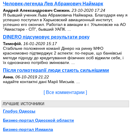
Человек-легенда Лев Абрамович Наймарк
Андрей Александрович Снежин.
23-10-2020 17:24
Я бывший ученик Льва Абрамовича Наймарка. Благодаря ему я
успешно поступил в Харьковский авиационный институт,
успешно его окончил. Работал в авиации в г. Ульяновске на АО
"Авиастаре - СП", бывший УАПК. ...
DINERO підсумовує результати року
Тимофій.
16-01-2020 15:17
Стабільне положення команії Дінеро на ринку МФО
красномовно підтверджує 2 аспекти: по-перше, що банківські
методи підходу до кредитування фізичних осіб віджили себе, і
їх однозначно потрібно змінювати. ...
Після голкотерапії люди стають сильнішими
Анна.
06-10-2019 21:22
надайте контактні дані Марії Миськів. ...
[ Все комментарии ]
ЛУЧШИЕ ИСТОЧНИКИ
Глобус Одессы
Бизнес-портал Одесской области
Бизнес-портал Измаила