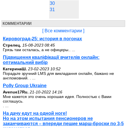
30
31
КОММЕНТАРИИ
[ Все комментарии ]
Кировоград-25: история в погонах
Стрелец.
15-08-2023 08:45
Грязь там осталась, а не офицеры.. ...
Підвищення кваліфікації вчителів онлайн:
оптимальний вибір
КатеринаШ.
23-02-2023 10:52
Порадьте зручний LMS для викладання онлайн, бажано не
англомовний. . ...
Polly Group Ukraine
Avenue17Ru.
21-10-2022 14:16
Мне кажется это очень хорошая идея. Полностью с Вами
соглашусь.
. ...
На дачу едут на одной ноге!
Но на этом испытания пенсионеров не
заканчиваются – впереди пешие марш-броски по 3-5