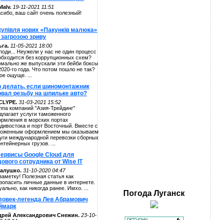
alv.
19-11-2021 11:51
сибо, ваш сайт очень полезный!
купівля нових «Пакунків малюка»
 загрозою зриву
га.
11-05-2021 18:00
поди... Неужели у нас не один процесс
обходится без коррупционных схем?
мально же выпускали эти бейби боксы
2020-го года. Что потом пошло не так?
ое ощуще. ...
о делать, если шиномонтажник
рвал резьбу на шпильке авто?
CLYPE.
31-03-2021 15:52
ппа компаний "Азия-Трейдинг"
длагает услуги таможенного
рмления в морских портах
дивостока и порт Восточный. Вместе с
оженным оформлением мы оказываем
уги международной перевозки сборных
онтейнерных грузов. ...
сервисы Google Cloud для
ового сотрудника от Wise IT
алушко.
31-10-2020 04:47
заметку! Полезная статья как
зопасить личные данные в интернете.
уально, как никогда ранее. Имхо. ...
Погода
Луганск
ловек-легенда Лев Абрамович
ймарк
дрей Александрович Снежин.
23-10-