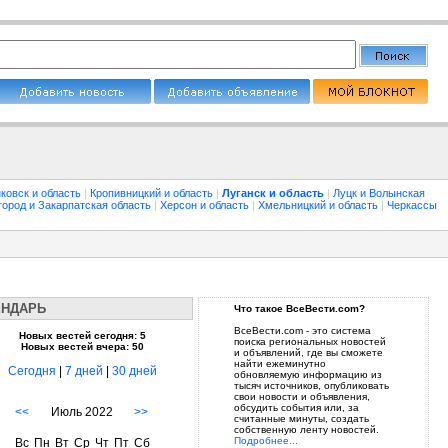
ковск и область
|
Кропивницкий и область
|
Луганск и область
|
Луцк и Волынская
город и Закарпатская область
|
Херсон и область
|
Хмельницкий и область
|
Черкассы
ЕНДАРЬ
Что такое ВсеВести.com?
ВсеВести.com - это система
Новых вестей сегодня: 5
поиска региональных новостей
Новых вестей вчера: 50
и объявлений, где вы сможете
найти ежеминутно
Сегодня
|
7 дней
|
30 дней
обновляемую информацию из
тысяч источников, опубликовать
свои новости и объявления,
обсудить события или, за
<<
Июль 2022
>>
считанные минуты, создать
собственную ленту новостей.
Подробнее...
Вс
Пн
Вт
Ср
Чт
Пт
Сб