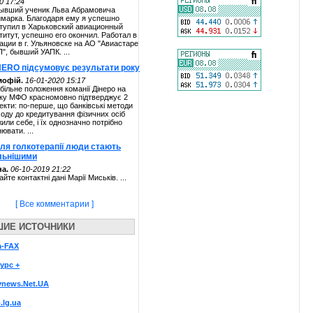
0 17:24
ывший ученик Льва Абрамовича
марка. Благодаря ему я успешно
тупил в Харьковский авиационный
титут, успешно его окончил. Работал в
ации в г. Ульяновске на АО "Авиастаре
П", бывший УАПК. ...
NERO підсумовує результати року
мофій.
16-01-2020 15:17
більне положення команії Дінеро на
ку МФО красномовно підтверджує 2
екти: по-перше, що банківські методи
ходу до кредитування фізичних осіб
жили себе, і їх однозначно потрібно
нювати. ...
сля голкотерапії люди стають
льнішими
а.
06-10-2019 21:22
айте контактні дані Марії Миськів. ...
[ Все комментарии ]
ШИЕ ИСТОЧНИКИ
а-FAX
урс +
ynews.Net.UA
.lg.ua