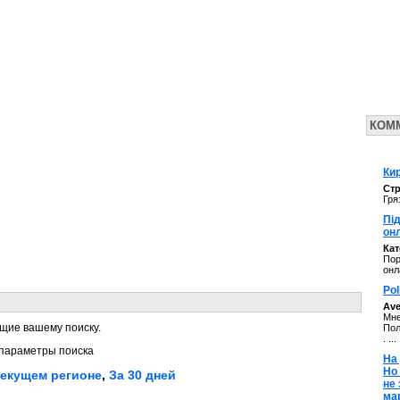
КОМ
Кир
Стр
Гря
Під
он
Ка
Пор
онл
Pol
Av
Мне
щие вашему поиску.
Пол
. ...
параметры поиска
На 
Но
текущем регионе
,
За 30 дней
не
ма