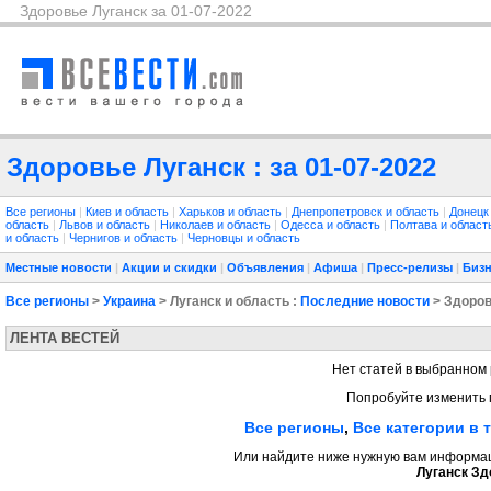
Здоровье Луганск за 01-07-2022
Здоровье Луганск : за 01-07-2022
Все регионы
|
Киев и область
|
Харьков и область
|
Днепропетровск и область
|
Донецк
область
|
Львов и область
|
Николаев и область
|
Одесса и область
|
Полтава и облас
и область
|
Чернигов и область
|
Черновцы и область
Местные новости
|
Акции и скидки
|
Объявления
|
Афиша
|
Пресс-релизы
|
Бизн
Все регионы
>
Украина
> Луганск и область :
Последние новости
> Здоро
ЛЕНТА ВЕСТЕЙ
Нет статей в выбранном 
Попробуйте изменить 
Все регионы
,
Все категории в 
Или найдите ниже нужную вам информаци
Луганск Зд