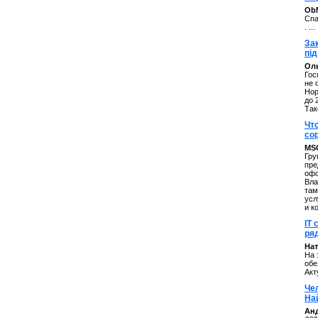
ОbM
Спа
. ...
За
під
Оль
Гос
не 
Нор
до 
Так
Чт
со
MS
Гру
пре
офо
Вла
там
усл
и к
IT 
ряд
Нат
На 
обе
Акт
Че
На
Ан