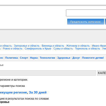
 и область
|
Запорожье и область
|
Винница и область
|
Житомир и область
|
Ивано Фран
ть
|
Ровно и область
|
Симферополь и Крым
|
Сумы и область
|
Тернополь и область
|
Уж
ес
|
Политика
|
Спорт
|
Наука
|
Технологии
|
Здоровье
|
Досуг
|
Помогите детям!
вье
КАЛ
регионе и категории.
параметры поиска
текущем регионе
,
За 30 дней
ю в результатах поиска по словам:
оровье