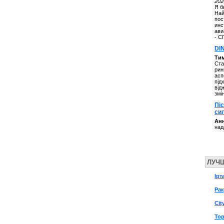
202
Я б
Най
пос
инс
ави
- С
DI
Ти
Ста
рин
асп
під
від
змі
Пі
си
Анн
над
ЛУЧ
Ірт
Рак
Cit
Top