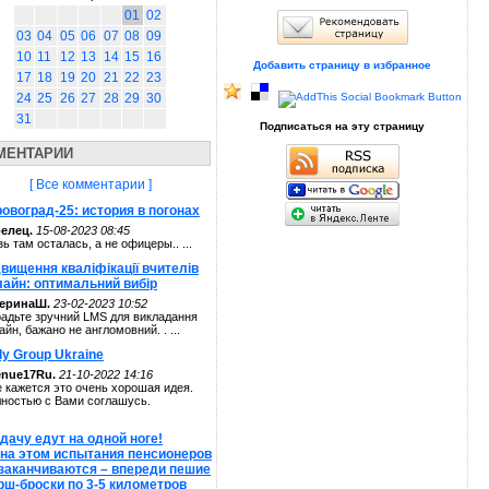
01
02
03
04
05
06
07
08
09
10
11
12
13
14
15
16
Добавить страницу в избранное
17
18
19
20
21
22
23
24
25
26
27
28
29
30
31
Подписаться на эту страницу
МЕНТАРИИ
[ Все комментарии ]
овоград-25: история в погонах
елец.
15-08-2023 08:45
зь там осталась, а не офицеры.. ...
вищення кваліфікації вчителів
лайн: оптимальний вибір
теринаШ.
23-02-2023 10:52
адьте зручний LMS для викладання
айн, бажано не англомовний. . ...
ly Group Ukraine
enue17Ru.
21-10-2022 14:16
 кажется это очень хорошая идея.
ностью с Вами соглашусь.
дачу едут на одной ноге!
 на этом испытания пенсионеров
 заканчиваются – впереди пешие
рш-броски по 3-5 километров