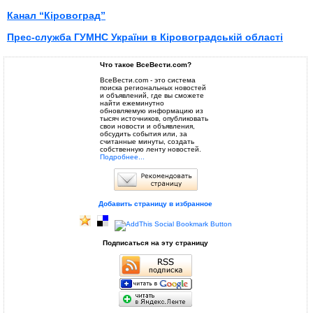
Канал “Кіровоград”
Прес-служба ГУМНС України в Кіровоградській області
Что такое ВсеВести.com?
ВсеВести.com - это система
поиска региональных новостей
и объявлений, где вы сможете
найти ежеминутно
обновляемую информацию из
тысяч источников, опубликовать
свои новости и объявления,
обсудить события или, за
считанные минуты, создать
собственную ленту новостей.
Подробнее...
Добавить страницу в избранное
Подписаться на эту страницу