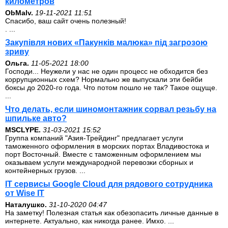
километров
ОbMalv.
19-11-2021 11:51
Спасибо, ваш сайт очень полезный!
. ...
Закупівля нових «Пакунків малюка» під загрозою
зриву
Ольга.
11-05-2021 18:00
Господи... Неужели у нас не один процесс не обходится без
коррупционных схем? Нормально же выпускали эти бейби
боксы до 2020-го года. Что потом пошло не так? Такое ощуще.
...
Что делать, если шиномонтажник сорвал резьбу на
шпильке авто?
MSCLYPE.
31-03-2021 15:52
Группа компаний "Азия-Трейдинг" предлагает услуги
таможенного оформления в морских портах Владивостока и
порт Восточный. Вместе с таможенным оформлением мы
оказываем услуги международной перевозки сборных и
контейнерных грузов. ...
IT сервисы Google Cloud для рядового сотрудника
от Wise IT
Наталушко.
31-10-2020 04:47
На заметку! Полезная статья как обезопасить личные данные в
интернете. Актуально, как никогда ранее. Имхо. ...