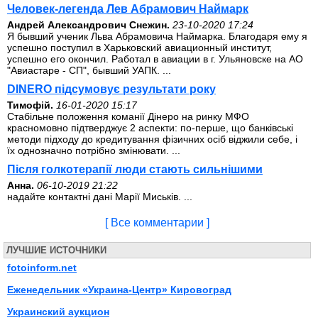
Человек-легенда Лев Абрамович Наймарк
Андрей Александрович Снежин.
23-10-2020 17:24
Я бывший ученик Льва Абрамовича Наймарка. Благодаря ему я
успешно поступил в Харьковский авиационный институт,
успешно его окончил. Работал в авиации в г. Ульяновске на АО
"Авиастаре - СП", бывший УАПК. ...
DINERO підсумовує результати року
Тимофій.
16-01-2020 15:17
Стабільне положення команії Дінеро на ринку МФО
красномовно підтверджує 2 аспекти: по-перше, що банківські
методи підходу до кредитування фізичних осіб віджили себе, і
їх однозначно потрібно змінювати. ...
Після голкотерапії люди стають сильнішими
Анна.
06-10-2019 21:22
надайте контактні дані Марії Миськів. ...
[ Все комментарии ]
ЛУЧШИЕ ИСТОЧНИКИ
fotoinform.net
Еженедельник «Украина-Центр» Кировоград
Украинский аукцион