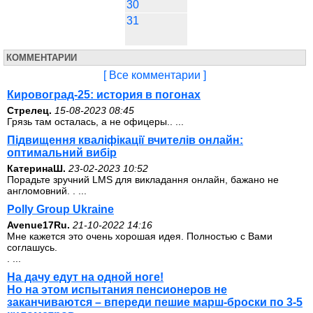
30
31
КОММЕНТАРИИ
[ Все комментарии ]
Кировоград-25: история в погонах
Стрелец.
15-08-2023 08:45
Грязь там осталась, а не офицеры.. ...
Підвищення кваліфікації вчителів онлайн:
оптимальний вибір
КатеринаШ.
23-02-2023 10:52
Порадьте зручний LMS для викладання онлайн, бажано не
англомовний. . ...
Polly Group Ukraine
Avenue17Ru.
21-10-2022 14:16
Мне кажется это очень хорошая идея. Полностью с Вами
соглашусь.
. ...
На дачу едут на одной ноге!
Но на этом испытания пенсионеров не
заканчиваются – впереди пешие марш-броски по 3-5