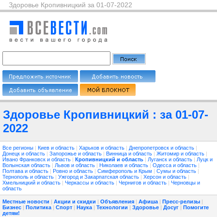
Здоровье Кропивницкий за 01-07-2022
Здоровье Кропивницкий : за 01-07-
2022
Все регионы
|
Киев и область
|
Харьков и область
|
Днепропетровск и область
|
Донецк и область
|
Запорожье и область
|
Винница и область
|
Житомир и область
|
Ивано Франковск и область
|
Кропивницкий и область
|
Луганск и область
|
Луцк и
Волынская область
|
Львов и область
|
Николаев и область
|
Одесса и область
|
Полтава и область
|
Ровно и область
|
Симферополь и Крым
|
Сумы и область
|
Тернополь и область
|
Ужгород и Закарпатская область
|
Херсон и область
|
Хмельницкий и область
|
Черкассы и область
|
Чернигов и область
|
Черновцы и
область
Местные новости
|
Акции и скидки
|
Объявления
|
Афиша
|
Пресс-релизы
|
Бизнес
|
Политика
|
Спорт
|
Наука
|
Технологии
|
Здоровье
|
Досуг
|
Помогите
детям!