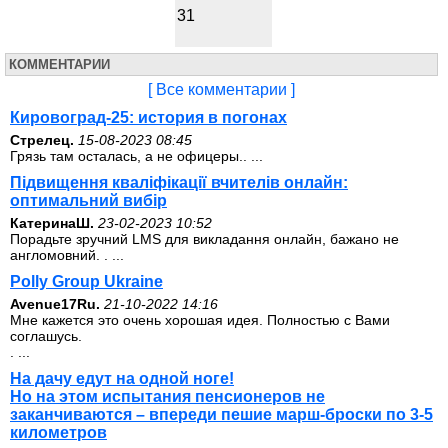
31
КОММЕНТАРИИ
[ Все комментарии ]
Кировоград-25: история в погонах
Стрелец.
15-08-2023 08:45
Грязь там осталась, а не офицеры.. ...
Підвищення кваліфікації вчителів онлайн:
оптимальний вибір
КатеринаШ.
23-02-2023 10:52
Порадьте зручний LMS для викладання онлайн, бажано не
англомовний. . ...
Polly Group Ukraine
Avenue17Ru.
21-10-2022 14:16
Мне кажется это очень хорошая идея. Полностью с Вами
соглашусь.
. ...
На дачу едут на одной ноге!
Но на этом испытания пенсионеров не
заканчиваются – впереди пешие марш-броски по 3-5
километров