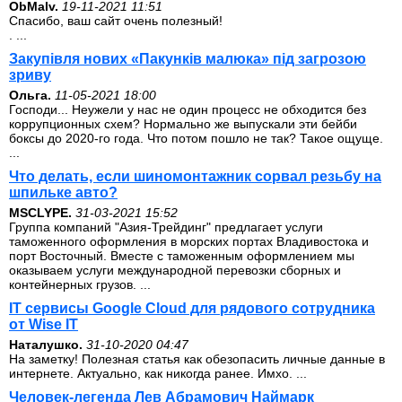
ОbMalv.
19-11-2021 11:51
Спасибо, ваш сайт очень полезный!
. ...
Закупівля нових «Пакунків малюка» під загрозою
зриву
Ольга.
11-05-2021 18:00
Господи... Неужели у нас не один процесс не обходится без
коррупционных схем? Нормально же выпускали эти бейби
боксы до 2020-го года. Что потом пошло не так? Такое ощуще.
...
Что делать, если шиномонтажник сорвал резьбу на
шпильке авто?
MSCLYPE.
31-03-2021 15:52
Группа компаний "Азия-Трейдинг" предлагает услуги
таможенного оформления в морских портах Владивостока и
порт Восточный. Вместе с таможенным оформлением мы
оказываем услуги международной перевозки сборных и
контейнерных грузов. ...
IT сервисы Google Cloud для рядового сотрудника
от Wise IT
Наталушко.
31-10-2020 04:47
На заметку! Полезная статья как обезопасить личные данные в
интернете. Актуально, как никогда ранее. Имхо. ...
Человек-легенда Лев Абрамович Наймарк