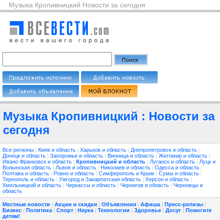
Музыка Кропивницкий Новости за сегодня
Музыка Кропивницкий : Новости за
сегодня
Все регионы
|
Киев и область
|
Харьков и область
|
Днепропетровск и область
|
Донецк и область
|
Запорожье и область
|
Винница и область
|
Житомир и область
|
Ивано Франковск и область
|
Кропивницкий и область
|
Луганск и область
|
Луцк и
Волынская область
|
Львов и область
|
Николаев и область
|
Одесса и область
|
Полтава и область
|
Ровно и область
|
Симферополь и Крым
|
Сумы и область
|
Тернополь и область
|
Ужгород и Закарпатская область
|
Херсон и область
|
Хмельницкий и область
|
Черкассы и область
|
Чернигов и область
|
Черновцы и
область
Местные новости
|
Акции и скидки
|
Объявления
|
Афиша
|
Пресс-релизы
|
Бизнес
|
Политика
|
Спорт
|
Наука
|
Технологии
|
Здоровье
|
Досуг
|
Помогите
детям!