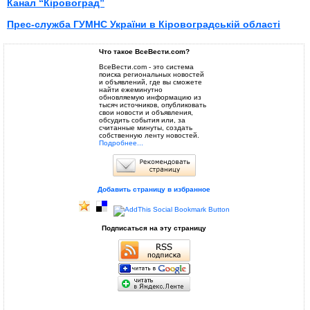
Канал “Кіровоград”
Прес-служба ГУМНС України в Кіровоградській області
Что такое ВсеВести.com?
ВсеВести.com - это система
поиска региональных новостей
и объявлений, где вы сможете
найти ежеминутно
обновляемую информацию из
тысяч источников, опубликовать
свои новости и объявления,
обсудить события или, за
считанные минуты, создать
собственную ленту новостей.
Подробнее...
Добавить страницу в избранное
Подписаться на эту страницу