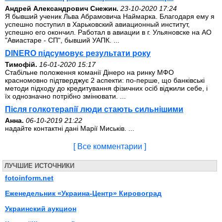
Андрей Александрович Снежин.
23-10-2020 17:24
Я бывший ученик Льва Абрамовича Наймарка. Благодаря ему я
успешно поступил в Харьковский авиационный институт,
успешно его окончил. Работал в авиации в г. Ульяновске на АО
"Авиастаре - СП", бывший УАПК. ...
DINERO підсумовує результати року
Тимофій.
16-01-2020 15:17
Стабільне положення команії Дінеро на ринку МФО
красномовно підтверджує 2 аспекти: по-перше, що банківські
методи підходу до кредитування фізичних осіб віджили себе, і
їх однозначно потрібно змінювати. ...
Після голкотерапії люди стають сильнішими
Анна.
06-10-2019 21:22
надайте контактні дані Марії Миськів. ...
[ Все комментарии ]
ЛУЧШИЕ ИСТОЧНИКИ
fotoinform.net
Еженедельник «Украина-Центр» Кировоград
Украинский аукцион