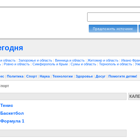
егодня
 и область
|
Запорожье и область
|
Винница и область
|
Житомир и область
|
Ивано Фран
ть
|
Ровно и область
|
Симферополь и Крым
|
Сумы и область
|
Тернополь и область
|
Уж
ес
|
Политика
|
Спорт
|
Наука
|
Технологии
|
Здоровье
|
Досуг
|
Помогите детям!
Спорт
КАЛ
Тенис
Баскетбол
Формула 1