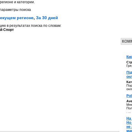
регионе и категории.
параметры поиска
текущем регионе
,
За 30 дней
ю в результатах поиска по словам:
й Спорт
КОМ
Кир
Стр
Гря
Під
он
Ка
Пор
онл
Pol
Av
Мне
Пол
. ...
На 
Но
не
ма