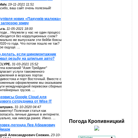
alv.
19-11-2021 11:51
сибо, ваш сайт очень полезный!
купівля нових «Пакунків малюка»
 загрозою зриву
га.
11-05-2021 18:00
поди... Неужели у нас не один процесс
обходится без коррупционных схем?
мально же выпускали эти бейби боксы
2020-го года. Что потом пошло не так?
ое ощуще. ...
о делать, если шиномонтажник
рвал резьбу на шпильке авто?
CLYPE.
31-03-2021 15:52
ппа компаний "Азия-Трейдинг"
длагает услуги таможенного
рмления в морских портах
дивостока и порт Восточный. Вместе с
оженным оформлением мы оказываем
уги международной перевозки сборных
онтейнерных грузов. ...
сервисы Google Cloud для
ового сотрудника от Wise IT
алушко.
31-10-2020 04:47
заметку! Полезная статья как
зопасить личные данные в интернете.
уально, как никогда ранее. Имхо. ...
Погода
Кропивницкий
ловек-легенда Лев Абрамович
ймарк
дрей Александрович Снежин.
23-10-