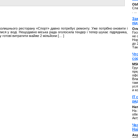
ОbM
Спа
. ...
За
під
 колишнього ресторану «Спорт» давно потребує ремонту. Уже потрібно оновити і
Оль
лися у воді. Нещодавно міська рада оголосила тендер і тепер шукає підрядника,
Гос
у готові витратити майже 2 мільйони [… ]
не 
Нор
до 
Так
Чт
со
MS
Гру
пре
офо
Вла
там
усл
и к
IT 
ряд
Нат
На 
обе
Акт
Че
На
Ан