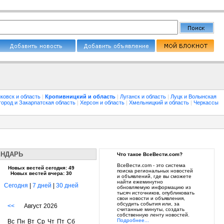
ковск и область
|
Кропивницкий и область
|
Луганск и область
|
Луцк и Волынская
город и Закарпатская область
|
Херсон и область
|
Хмельницкий и область
|
Черкассы
ЕНДАРЬ
Что такое ВсеВести.com?
ВсеВести.com - это система
Новых вестей сегодня: 49
поиска региональных новостей
Новых вестей вчера: 30
и объявлений, где вы сможете
найти ежеминутно
Сегодня
|
7 дней
|
30 дней
обновляемую информацию из
тысяч источников, опубликовать
свои новости и объявления,
обсудить события или, за
<<
Август 2026
считанные минуты, создать
собственную ленту новостей.
Подробнее...
Вс
Пн
Вт
Ср
Чт
Пт
Сб