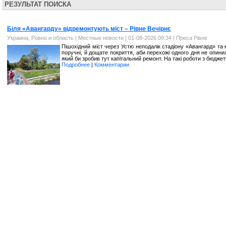
РЕЗУЛЬТАТ ПОИСКА
Біля «Авангарду» відремонтують міст – Рівне Вечірнє
Украина, Ровно и область
|
Местные новости
| 01-08-2026 09:34 |
Преса Рівне
Пішохідний міст через Устю неподалік стадіону «Авангард» та
поручні, й дощате покриття, аби перехожі одного дня не опини
який би зробив тут капітальний ремонт. На такі роботи з бюджет
Подробнее
|
Комментарии