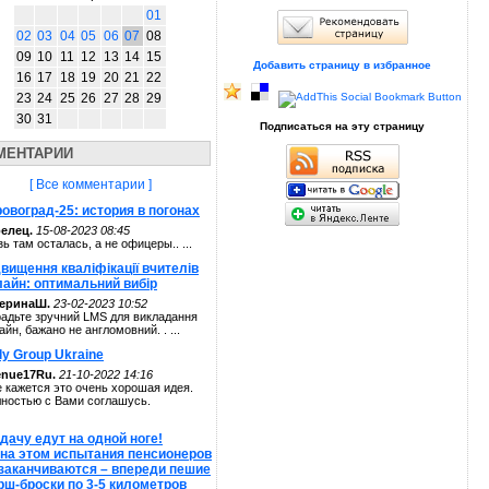
01
02
03
04
05
06
07
08
09
10
11
12
13
14
15
Добавить страницу в избранное
16
17
18
19
20
21
22
23
24
25
26
27
28
29
30
31
Подписаться на эту страницу
МЕНТАРИИ
[ Все комментарии ]
овоград-25: история в погонах
елец.
15-08-2023 08:45
зь там осталась, а не офицеры.. ...
вищення кваліфікації вчителів
лайн: оптимальний вибір
теринаШ.
23-02-2023 10:52
адьте зручний LMS для викладання
айн, бажано не англомовний. . ...
ly Group Ukraine
enue17Ru.
21-10-2022 14:16
 кажется это очень хорошая идея.
ностью с Вами соглашусь.
дачу едут на одной ноге!
 на этом испытания пенсионеров
 заканчиваются – впереди пешие
рш-броски по 3-5 километров