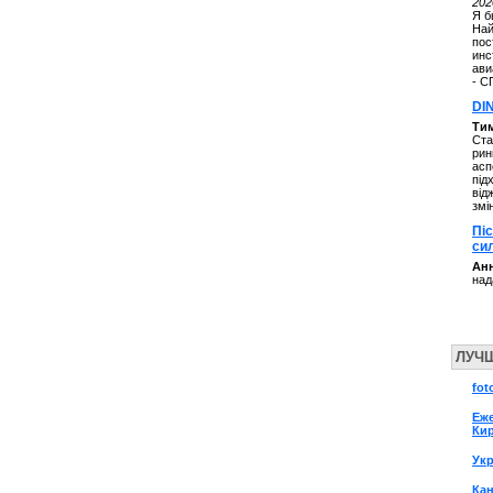
202
Я б
Най
пос
инс
ави
- С
DI
Ти
Ста
рин
асп
під
від
змі
Пі
си
Анн
над
ЛУЧ
fot
Еж
Ки
Ук
Кан