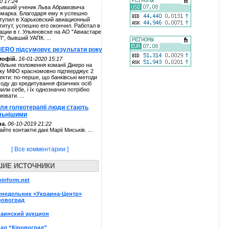
0 17:24
ывший ученик Льва Абрамовича
марка. Благодаря ему я успешно
тупил в Харьковский авиационный
титут, успешно его окончил. Работал в
ации в г. Ульяновске на АО "Авиастаре
П", бывший УАПК. ...
NERO підсумовує результати року
мофій.
16-01-2020 15:17
більне положення команії Дінеро на
ку МФО красномовно підтверджує 2
екти: по-перше, що банківські методи
ходу до кредитування фізичних осіб
жили себе, і їх однозначно потрібно
нювати. ...
сля голкотерапії люди стають
льнішими
а.
06-10-2019 21:22
айте контактні дані Марії Миськів. ...
[ Все комментарии ]
ШИЕ ИСТОЧНИКИ
oinform.net
енедельник «Украина-Центр»
ровоград
раинский аукцион
ал “Кіровоград”