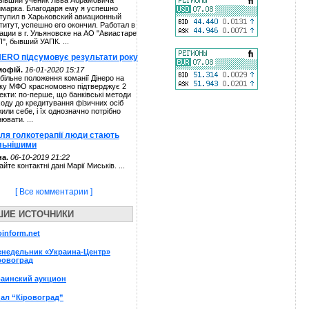
ывший ученик Льва Абрамовича
марка. Благодаря ему я успешно
тупил в Харьковский авиационный
титут, успешно его окончил. Работал в
ации в г. Ульяновске на АО "Авиастаре
П", бывший УАПК. ...
NERO підсумовує результати року
мофій.
16-01-2020 15:17
більне положення команії Дінеро на
ку МФО красномовно підтверджує 2
екти: по-перше, що банківські методи
ходу до кредитування фізичних осіб
жили себе, і їх однозначно потрібно
нювати. ...
сля голкотерапії люди стають
льнішими
а.
06-10-2019 21:22
айте контактні дані Марії Миськів. ...
[ Все комментарии ]
ШИЕ ИСТОЧНИКИ
oinform.net
енедельник «Украина-Центр»
ровоград
раинский аукцион
ал “Кіровоград”