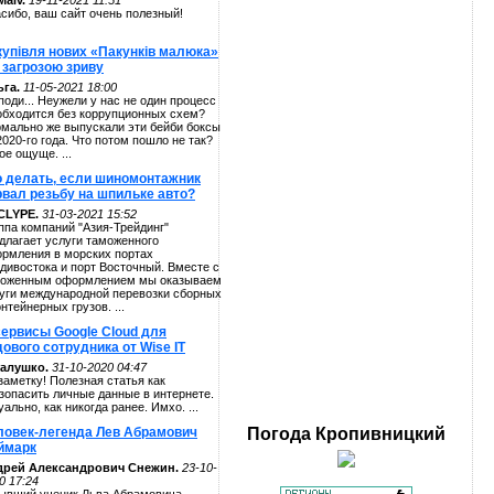
alv.
19-11-2021 11:51
сибо, ваш сайт очень полезный!
купівля нових «Пакунків малюка»
 загрозою зриву
га.
11-05-2021 18:00
поди... Неужели у нас не один процесс
обходится без коррупционных схем?
мально же выпускали эти бейби боксы
2020-го года. Что потом пошло не так?
ое ощуще. ...
о делать, если шиномонтажник
рвал резьбу на шпильке авто?
CLYPE.
31-03-2021 15:52
ппа компаний "Азия-Трейдинг"
длагает услуги таможенного
рмления в морских портах
дивостока и порт Восточный. Вместе с
оженным оформлением мы оказываем
уги международной перевозки сборных
онтейнерных грузов. ...
сервисы Google Cloud для
ового сотрудника от Wise IT
алушко.
31-10-2020 04:47
заметку! Полезная статья как
зопасить личные данные в интернете.
уально, как никогда ранее. Имхо. ...
ловек-легенда Лев Абрамович
Погода
Кропивницкий
ймарк
дрей Александрович Снежин.
23-10-
0 17:24