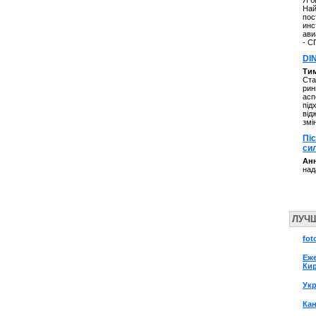
Я б
Най
пос
инс
ави
- С
DI
Ти
Ста
рин
асп
під
від
змі
Пі
си
Анн
над
ЛУЧ
fot
Еж
Ки
Ук
Кан