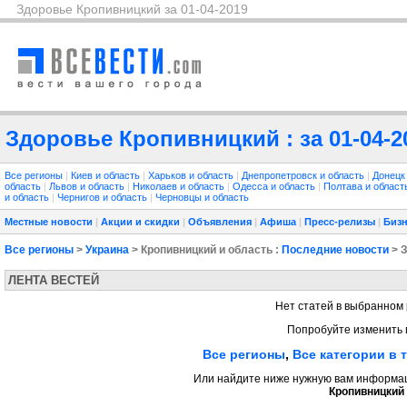
Здоровье Кропивницкий за 01-04-2019
Здоровье Кропивницкий : за 01-04-2
Все регионы
|
Киев и область
|
Харьков и область
|
Днепропетровск и область
|
Донецк
область
|
Львов и область
|
Николаев и область
|
Одесса и область
|
Полтава и облас
и область
|
Чернигов и область
|
Черновцы и область
Местные новости
|
Акции и скидки
|
Объявления
|
Афиша
|
Пресс-релизы
|
Бизн
Все регионы
>
Украина
> Кропивницкий и область :
Последние новости
> 
ЛЕНТА ВЕСТЕЙ
Нет статей в выбранном 
Попробуйте изменить 
Все регионы
,
Все категории в 
Или найдите ниже нужную вам информаци
Кропивницкий