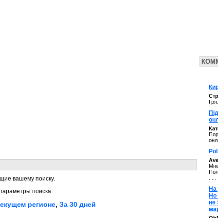
КОМ
Кир
Стр
Гря
Під
он
Ка
Пор
онл
Pol
Av
Мне
Пол
. ...
щие вашему поиску.
На 
параметры поиска
Но
не
текущем регионе
,
За 30 дней
ма