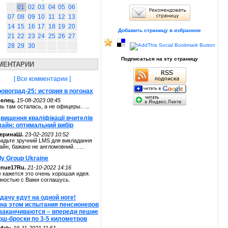
01
02
03
04
05
06
07
08
09
10
11
12
13
14
15
16
17
18
19
20
Добавить страницу в избранное
21
22
23
24
25
26
27
28
29
30
Подписаться на эту страницу
МЕНТАРИИ
[ Все комментарии ]
овоград-25: история в погонах
елец.
15-08-2023 08:45
зь там осталась, а не офицеры.. ...
вищення кваліфікації вчителів
лайн: оптимальний вибір
теринаШ.
23-02-2023 10:52
адьте зручний LMS для викладання
айн, бажано не англомовний. . ...
ly Group Ukraine
enue17Ru.
21-10-2022 14:16
 кажется это очень хорошая идея.
ностью с Вами соглашусь.
дачу едут на одной ноге!
 на этом испытания пенсионеров
 заканчиваются – впереди пешие
рш-броски по 3-5 километров