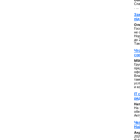
ОbM
Спа
. ...
За
під
Оль
Гос
не 
Нор
до 
Так
Чт
со
MS
Гру
пре
офо
Вла
там
усл
и к
IT 
ряд
Нат
На 
обе
Акт
Че
На
Ан
202