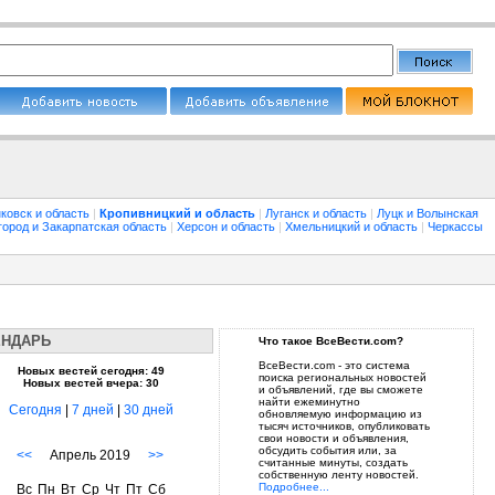
ковск и область
|
Кропивницкий и область
|
Луганск и область
|
Луцк и Волынская
город и Закарпатская область
|
Херсон и область
|
Хмельницкий и область
|
Черкассы
ЕНДАРЬ
Что такое ВсеВести.com?
ВсеВести.com - это система
Новых вестей сегодня: 49
поиска региональных новостей
Новых вестей вчера: 30
и объявлений, где вы сможете
найти ежеминутно
Сегодня
|
7 дней
|
30 дней
обновляемую информацию из
тысяч источников, опубликовать
свои новости и объявления,
обсудить события или, за
<<
Апрель 2019
>>
считанные минуты, создать
собственную ленту новостей.
Подробнее...
Вс
Пн
Вт
Ср
Чт
Пт
Сб