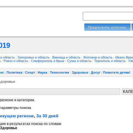
019
 и область
|
Запорожье и область
|
Винница и область
|
Житомир и область
|
Ивано Фран
ть
|
Ровно и область
|
Симферополь и Крым
|
Сумы и область
|
Тернополь и область
|
Уж
ес
|
Политика
|
Спорт
|
Наука
|
Технологии
|
Здоровье
|
Досуг
|
Помогите детям!
Здоровье
КАЛ
регионе и категории.
параметры поиска
текущем регионе
,
За 30 дней
ю в результатах поиска по словам:
 Здоровье