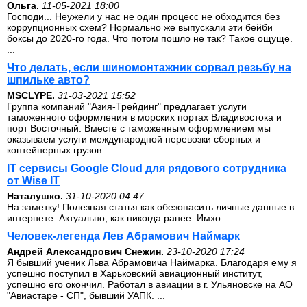
Ольга.
11-05-2021 18:00
Господи... Неужели у нас не один процесс не обходится без
коррупционных схем? Нормально же выпускали эти бейби
боксы до 2020-го года. Что потом пошло не так? Такое ощуще.
...
Что делать, если шиномонтажник сорвал резьбу на
шпильке авто?
MSCLYPE.
31-03-2021 15:52
Группа компаний "Азия-Трейдинг" предлагает услуги
таможенного оформления в морских портах Владивостока и
порт Восточный. Вместе с таможенным оформлением мы
оказываем услуги международной перевозки сборных и
контейнерных грузов. ...
IT сервисы Google Cloud для рядового сотрудника
от Wise IT
Наталушко.
31-10-2020 04:47
На заметку! Полезная статья как обезопасить личные данные в
интернете. Актуально, как никогда ранее. Имхо. ...
Человек-легенда Лев Абрамович Наймарк
Андрей Александрович Снежин.
23-10-2020 17:24
Я бывший ученик Льва Абрамовича Наймарка. Благодаря ему я
успешно поступил в Харьковский авиационный институт,
успешно его окончил. Работал в авиации в г. Ульяновске на АО
"Авиастаре - СП", бывший УАПК. ...