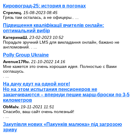
Кировоград-25: история в погонах
Стрелец.
15-08-2023 08:45
Грязь там осталась, а не офицеры.. ...
Підвищення кваліфікації вчителів онлайн:
оптимальний вибір
КатеринаШ.
23-02-2023 10:52
Порадьте зручний LMS для викладання онлайн, бажано не
англомовний. . ...
Polly Group Ukraine
Avenue17Ru.
21-10-2022 14:16
Мне кажется это очень хорошая идея. Полностью с Вами
соглашусь.
. ...
На дачу едут на одной ноге!
Но на этом испытания пенсионеров не
заканчиваются – впереди пешие марш-броски по 3-5
километров
ОbMalv.
19-11-2021 11:51
Спасибо, ваш сайт очень полезный!
. ...
Закупівля нових «Пакунків малюка» під загрозою
зриву