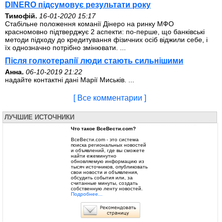
DINERO підсумовує результати року
Тимофій.
16-01-2020 15:17
Стабільне положення команії Дінеро на ринку МФО
красномовно підтверджує 2 аспекти: по-перше, що банківські
методи підходу до кредитування фізичних осіб віджили себе, і
їх однозначно потрібно змінювати. ...
Після голкотерапії люди стають сильнішими
Анна.
06-10-2019 21:22
надайте контактні дані Марії Миськів. ...
[ Все комментарии ]
ЛУЧШИЕ ИСТОЧНИКИ
Что такое ВсеВести.com?
ВсеВести.com - это система
поиска региональных новостей
и объявлений, где вы сможете
найти ежеминутно
обновляемую информацию из
тысяч источников, опубликовать
свои новости и объявления,
обсудить события или, за
считанные минуты, создать
собственную ленту новостей.
Подробнее...