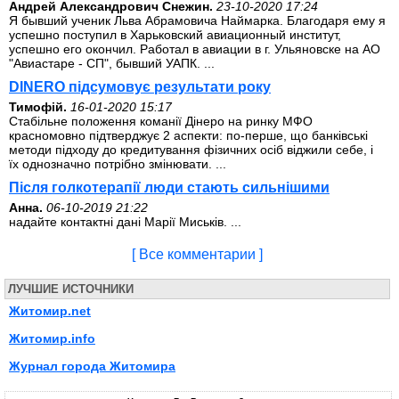
Андрей Александрович Снежин.
23-10-2020 17:24
Я бывший ученик Льва Абрамовича Наймарка. Благодаря ему я
успешно поступил в Харьковский авиационный институт,
успешно его окончил. Работал в авиации в г. Ульяновске на АО
"Авиастаре - СП", бывший УАПК. ...
DINERO підсумовує результати року
Тимофій.
16-01-2020 15:17
Стабільне положення команії Дінеро на ринку МФО
красномовно підтверджує 2 аспекти: по-перше, що банківські
методи підходу до кредитування фізичних осіб віджили себе, і
їх однозначно потрібно змінювати. ...
Після голкотерапії люди стають сильнішими
Анна.
06-10-2019 21:22
надайте контактні дані Марії Миськів. ...
[ Все комментарии ]
ЛУЧШИЕ ИСТОЧНИКИ
Житомир.net
Житомир.info
Журнал города Житомира