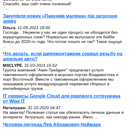
Спасибо, ваш сайт очень полезный!
. ...
Закупівля нових «Пакунків малюка» під загрозою
зриву
Ольга.
11-05-2021 18:00
Господи... Неужели у нас не один процесс не обходится без
коррупционных схем? Нормально же выпускали эти бейби
боксы до 2020-го года. Что потом пошло не так? Такое ощуще.
...
Что делать, если шиномонтажник сорвал резьбу на
шпильке авто?
MSCLYPE.
31-03-2021 15:52
Группа компаний "Азия-Трейдинг" предлагает услуги
таможенного оформления в морских портах Владивостока и
порт Восточный. Вместе с таможенным оформлением мы
оказываем услуги международной перевозки сборных и
контейнерных грузов. ...
IT сервисы Google Cloud для рядового сотрудника
от Wise IT
Наталушко.
31-10-2020 04:47
На заметку! Полезная статья как обезопасить личные данные в
интернете. Актуально, как никогда ранее. Имхо. ...
Человек-легенда Лев Абрамович Наймарк