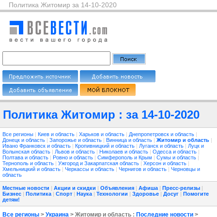
Политика Житомир за 14-10-2020
Политика Житомир : за 14-10-2020
Все регионы
|
Киев и область
|
Харьков и область
|
Днепропетровск и область
|
Донецк и область
|
Запорожье и область
|
Винница и область
|
Житомир и область
|
Ивано Франковск и область
|
Кропивницкий и область
|
Луганск и область
|
Луцк и
Волынская область
|
Львов и область
|
Николаев и область
|
Одесса и область
|
Полтава и область
|
Ровно и область
|
Симферополь и Крым
|
Сумы и область
|
Тернополь и область
|
Ужгород и Закарпатская область
|
Херсон и область
|
Хмельницкий и область
|
Черкассы и область
|
Чернигов и область
|
Черновцы и
область
Местные новости
|
Акции и скидки
|
Объявления
|
Афиша
|
Пресс-релизы
|
Бизнес
|
Политика
|
Спорт
|
Наука
|
Технологии
|
Здоровье
|
Досуг
|
Помогите
детям!
Все регионы
>
Украина
> Житомир и область :
Последние новости
>