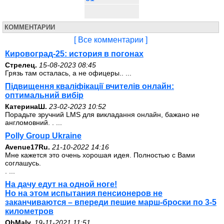
КОММЕНТАРИИ
[ Все комментарии ]
Кировоград-25: история в погонах
Стрелец.
15-08-2023 08:45
Грязь там осталась, а не офицеры.. ...
Підвищення кваліфікації вчителів онлайн:
оптимальний вибір
КатеринаШ.
23-02-2023 10:52
Порадьте зручний LMS для викладання онлайн, бажано не
англомовний. . ...
Polly Group Ukraine
Avenue17Ru.
21-10-2022 14:16
Мне кажется это очень хорошая идея. Полностью с Вами
соглашусь.
. ...
На дачу едут на одной ноге!
Но на этом испытания пенсионеров не
заканчиваются – впереди пешие марш-броски по 3-5
километров
ОbMalv.
19-11-2021 11:51